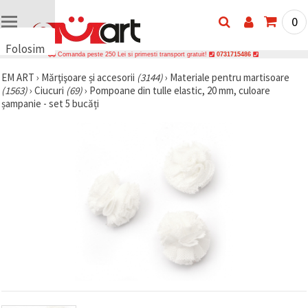
0
Folosim
Comanda peste 250 Lei si primesti transport gratuit!
0731715486
cookie-
EM ART
›
Mărţişoare și accesorii
(3144)
›
Materiale pentru martisoare
uri
(1563)
›
Ciucuri
(69)
›
Pompoane din tulle elastic, 20 mm, culoare
🍪 Folosim
șampanie - set 5 bucăți
cookie-uri
și
tehnologii
similare
pentru a
asigura
funcționarea
corectă a
site-ului,
pentru a vă
îmbunătăți
experiența
și, cu
acordul
dumneavoastră,
pentru a
analiza
traficul și a
afișa