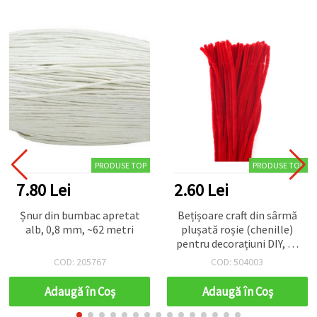
PRODUSE TOP
PRODUSE TOP
7.80 Lei
2.60 Lei
Șnur din bumbac apretat
Bețișoare craft din sârmă
alb, 0,8 mm, ~62 metri
plușată roșie (chenille)
pentru decorațiuni DIY, 30
cm - 10 buc.
COD: 205767
COD: 504003
Adaugă în Coş
Adaugă în Coş