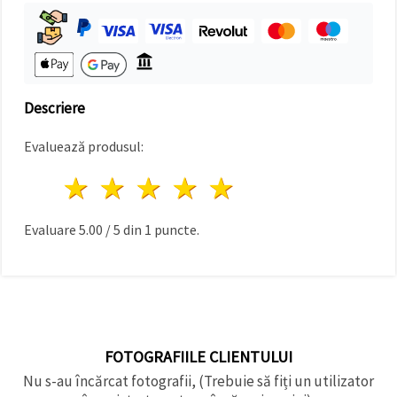
făcând clic
pe butonul
"Salvați"
Аcceptati
toate!
Descriere
Setări
Evaluează produsul:
1 stea
2 stele
3 stele
4 stele
5 stele
Evaluare
5.00
/
5
din
1
puncte.
FOTOGRAFIILE CLIENTULUI
Nu s-au încărcat fotografii, (Trebuie să fiți un utilizator