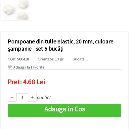
conținut și
reclame
mai
relevante,
inclusiv cu
ajutorul
partenerilor
noștri de
Pompoane din tulle elastic, 20 mm, culoare
analiză și
marketing.
șampanie - set 5 bucăți
Puteți fi de
acord să
COD:
506418
Greutate: 13 gr.
Bucata: 5
utilizați
toate
Adauga la favorite
cookie -
urile făcând
Pret:
4.68 Lei
clic pe
"acceptati
toate!" Sau
să vă
pachet
indicați
preferințele
Adauga in Cos
în setări
selectând
un tip de
cookie -uri
dat și