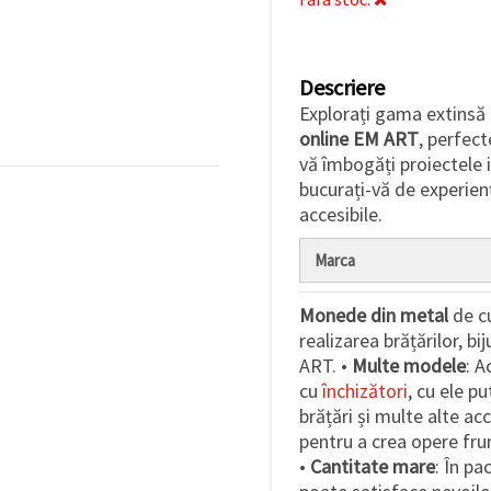
Descriere
Explorați gama extinsă
online EM ART
, perfect
vă îmbogăți proiectele 
bucurați-vă de experienț
accesibile.
Marca
Monede din metal
de cu
realizarea brățărilor, bi
ART. •
Multe modele
: 
cu
închizători
, cu ele p
brățări și multe alte acc
pentru a crea opere fr
•
Cantitate mare
: În p