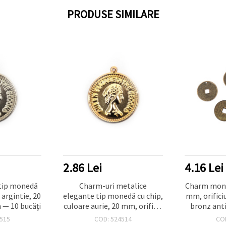
PRODUSE SIMILARE
2.86 Lei
4.16 Lei
tip monedă
Charm-uri metalice
Charm mone
 argintie, 20
elegante tip monedă cu chip,
mm, orifici
— 10 bucăți
culoare aurie, 20 mm, orificiu
bronz anti
2 mm, set de 10 bucăți,
515
COD: 524514
CO
pentru bijuterii handmade