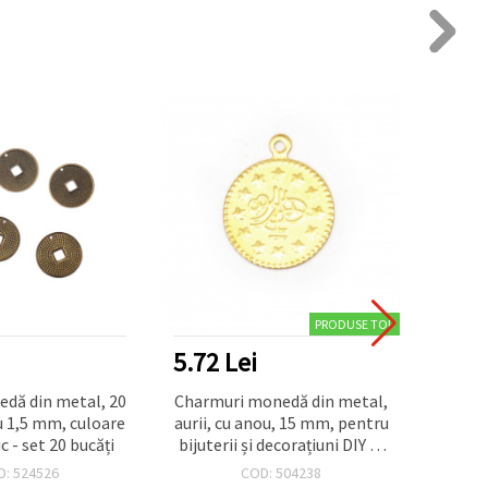
PRODUSE TOP
5.72 Lei
4.68
dă din metal, 20
Charmuri monedă din metal,
Panda
u 1,5 mm, culoare
aurii, cu anou, 15 mm, pentru
metal
c - set 20 bucăți
bijuterii și decorațiuni DIY —
mm, to
set 50 bucăți
D: 524526
COD: 504238