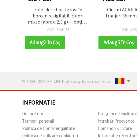
extile
Fulgi de sclipici groși în
Ciucuri ACRIL
- 20
borcan resigilabil, culori
franjuri 35 mm 
mixte (aprox. 2,3 g) — opțiuni
aurii și argintii — sclipici vrac
COD: 524175
COD: 406
pentru hobby & craft, DIY,
rășină, slime, cardmaking și
Adaugă în Coş
Adaugă în Coş
decorațiuni
© 2004 - 2026 EM ART Toate drepturile rezervate..
INFORMATIE
Despre noi
Program de loialitat
Termeni generali
întrebări frecvente
Politica de Confidențialitate
Comandă și livrare
Politica de utilizare cookie-uri
Informatie referitor