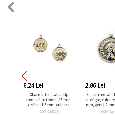
6.24 Lei
2.86 Lei
n metal
Charmuri metalice tip
Charm metalic 
rgintiu,
monedă cu floare, 15 mm,
cu efigie, culoare
het 50
orificiu 1,5 mm, culoare
mm, gaură 2 mm 
argintie - 50 bucăți
COD: 524509
COD: 524