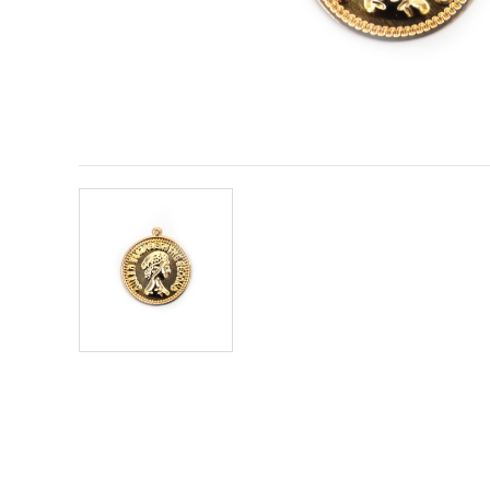
conținut și
reclame
mai
relevante,
inclusiv cu
ajutorul
partenerilor
noștri de
analiză și
marketing.
Puteți fi de
acord să
utilizați
toate
cookie -
urile făcând
clic pe
"acceptati
toate!" Sau
să vă
indicați
preferințele
în setări
selectând
un tip de
cookie -uri
dat și