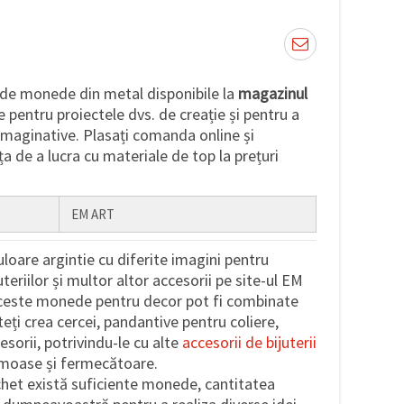
 de monede din metal disponibile la
magazinul
e pentru proiectele dvs. de creație și pentru a
imaginative. Plasați comanda online și
a de a lucra cu materiale de top la prețuri
EM ART
loare argintie cu diferite imagini pentru
juteriilor și multor altor accesorii pe site-ul EM
Aceste monede pentru decor pot fi combinate
uteți crea cercei, pandantive pentru coliere,
esorii, potrivindu-le cu alte
accesorii de bijuterii
umoase și fermecătoare.
achet există suficiente monede, cantitatea