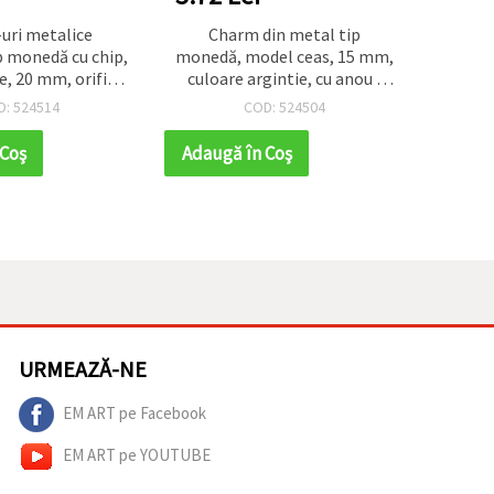
uri metalice
Charm din metal tip
Matr
p monedă cu chip,
monedă, model ceas, 15 mm,
Copac,
e, 20 mm, orificiu
culoare argintie, cu anou -
reutil
t de 10 bucăți,
set 50 bucăți
în r
D: 524514
COD: 524504
uterii handmade
argil
D
 Coş
Adaugă în Coş
Adaug
URMEAZĂ-NE
EM ART pe Facebook
EM ART pe YOUTUBE