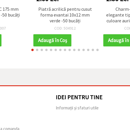
IC 175 mm
Piatră acrilică pentru cusut
Charm-
-50 bucăți
forma evantai 10x12 mm
elegante ti
verde -50 bucăți
culoare auri
2 mm, se
007
COD: 504912
CO
pentru bij
Adaugă în Coş
Adaugă în
IDEI PENTRU TINE
e
Informații și sfaturi utile
 la comanda