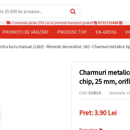
Comanda peste 250 Lei si primesti transport gratuit!
0731715486
PROMOȚII DE VÂNZĂRI
PRODUSE TOP
EN-GROSS
V
entru lucru manual
(2383)
›
Monede decorative
(40)
›
Charmuri metalice tip
Charmuri metalice
chip, 25 mm, orif
COD:
524516
Greutate: 10
Pret:
3.90 Lei
Fara stoc: