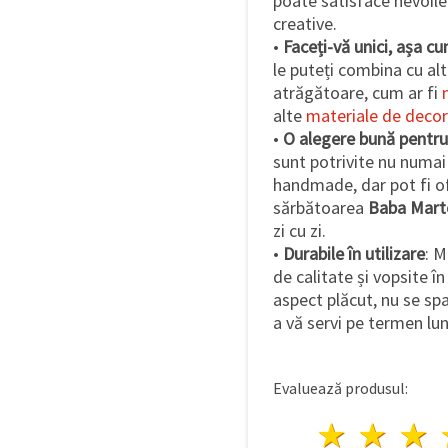
poate satisface nevoile
creative.
•
Faceți-vă unici, așa cu
le puteți combina cu alt
atrăgătoare, cum ar fi
alte
materiale de decor
•
O alegere bună pentr
sunt potrivite nu numai
handmade, dar pot fi ofe
sărbătoarea
Baba Mart
zi cu zi.
•
Durabile în utilizare
: M
de calitate și vopsite în
aspect plăcut, nu se sp
a vă servi pe termen lu
Evaluează produsul:
1 stea
2 st