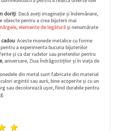
 dumneavoastră pentru a realiza diverse idei
m doriți
: Dacă aveți imaginație și îndemânare,
e obiecte pentru a crea bijuterii mai
mărgele
,
elemente de legătură
și nenumărate
.
u cadou
: Aceste monede metalice cu forme
 pentru a experimenta bucuria bijuteriilor
rite și ca dar rudelor sau prietenilor pentru
e
, aniversare, Ziua Îndrăgostiților și în viața de
onedele din metal sunt fabricate din material
 culori argintii sau aurii, bine acoperite și cu un
arg sau decolorează ușor, fiind durabile pentru
ng.
ele
3 stele
4 stele
5 stele