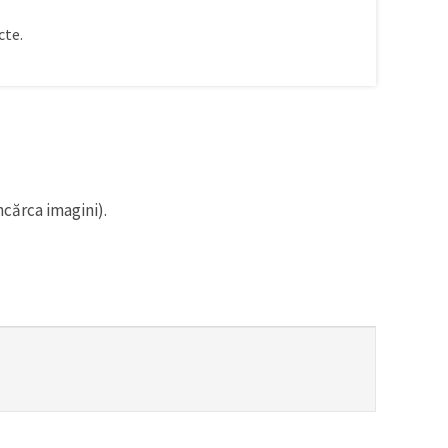
te.
ncărca imagini).