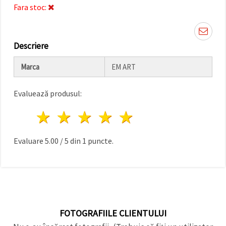
făcând clic
Fara stoc:
pe butonul
"Salvați"
Descriere
Аcceptati
toate!
Marca
EM ART
Setări
Evaluează produsul:
1 stea
2 stele
3 stele
4 stele
5 stele
Evaluare
5.00
/
5
din
1
puncte.
FOTOGRAFIILE CLIENTULUI