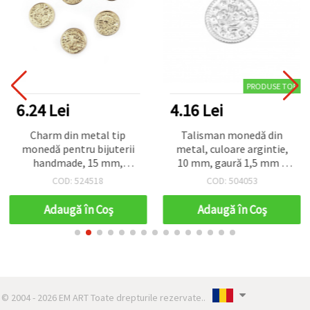
PRODUSE TOP
6.24 Lei
4.16 Lei
Charm din metal tip
Talisman monedă din
monedă pentru bijuterii
metal, culoare argintie,
handmade, 15 mm,
10 mm, gaură 1,5 mm –
argintiu, cu chip, orificiu 1
set 50 bucăți pentru
COD: 524518
COD: 504053
mm – pachet de 50 bucăți
bijuterii handmade
Adaugă în Coş
Adaugă în Coş
© 2004 - 2026 EM ART Toate drepturile rezervate..