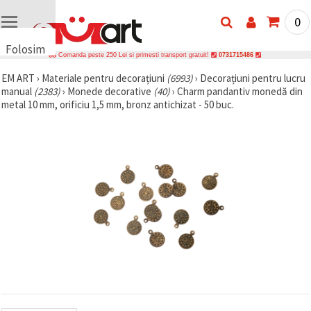
0
Folosim
Comanda peste 250 Lei si primesti transport gratuit!
0731715486
cookie-
EM ART
›
Materiale pentru decorațiuni
(6993)
›
Decorațiuni pentru lucru
uri
manual
(2383)
›
Monede decorative
(40)
›
Charm pandantiv monedă din
🍪 Folosim
metal 10 mm, orificiu 1,5 mm, bronz antichizat - 50 buc.
cookie-uri
și
tehnologii
similare
pentru a
asigura
funcționarea
corectă a
site-ului,
pentru a vă
îmbunătăți
experiența
și, cu
acordul
dumneavoastră,
pentru a
analiza
traficul și a
afișa