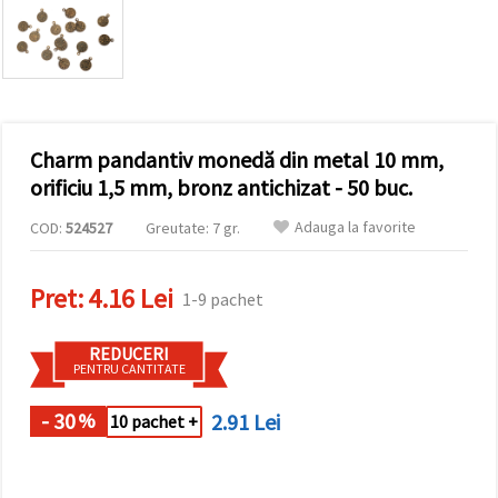
conținut și
reclame
mai
relevante,
inclusiv cu
ajutorul
partenerilor
noștri de
Charm pandantiv monedă din metal 10 mm,
analiză și
marketing.
orificiu 1,5 mm, bronz antichizat - 50 buc.
Puteți fi de
acord să
Adauga la favorite
COD:
524527
Greutate: 7 gr.
utilizați
toate
cookie -
Pret:
4.16 Lei
urile făcând
1-9 pachet
clic pe
"acceptati
toate!" Sau
REDUCERI
să vă
PENTRU CANTITATE
indicați
preferințele
în setări
- 30
2.91 Lei
%
10 pachet +
selectând
un tip de
cookie -uri
dat și