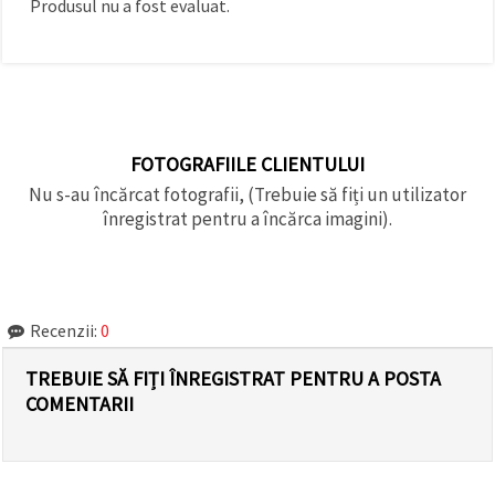
Produsul nu a fost evaluat.
făcând clic
pe butonul
"Salvați"
Аcceptati
toate!
FOTOGRAFIILE CLIENTULUI
Setări
Nu s-au încărcat fotografii, (Trebuie să fiți un utilizator
înregistrat pentru a încărca imagini).
Recenzii:
0
TREBUIE SĂ FIȚI ÎNREGISTRAT PENTRU A POSTA
COMENTARII