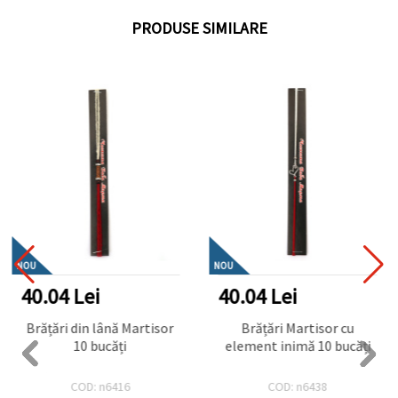
PRODUSE SIMILARE
NOU
NOU
40.04 Lei
40.04 Lei
Brățări din lână Martisor
Brățări Martisor cu
10 bucăți
element inimă 10 bucăți
COD: n6416
COD: n6438