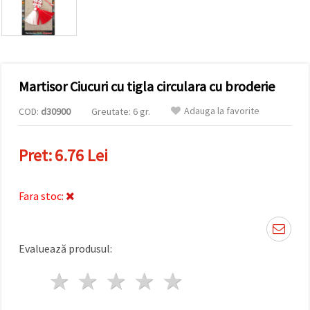
conținut și
reclame
mai
relevante,
inclusiv cu
ajutorul
partenerilor
Martisor Ciucuri cu tigla circulara cu broderie
noștri de
analiză și
marketing.
Adauga la favorite
COD:
d30900
Greutate: 6 gr.
Puteți fi de
acord să
utilizați
Pret:
6.76 Lei
toate
cookie -
urile făcând
clic pe
Fara stoc:
"acceptati
toate!" Sau
să vă
indicați
Evaluează produsul:
preferințele
în setări
selectând
1 stea
2 stele
3 stele
4 stele
5 stele
un tip de
cookie -uri
dat și