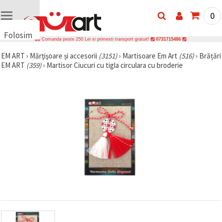
0
Folosim
Comanda peste 250 Lei si primesti transport gratuit!
0731715486
cookie-
EM ART
›
Mărţişoare și accesorii
(3151)
›
Martisoare Em Art
(516)
›
Brățări
uri
EM ART
(359)
›
Martisor Ciucuri cu tigla circulara cu broderie
🍪 Folosim
cookie-uri
și
tehnologii
similare
pentru a
asigura
funcționarea
corectă a
site-ului,
pentru a vă
îmbunătăți
experiența
și, cu
acordul
dumneavoastră,
pentru a
analiza
traficul și a
afișa