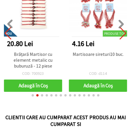
PRODUSE TOP
NOU
20.80 Lei
4.16 Lei
Brățară Martisor cu
Martisoare sireturi10 buc.
element metalic cu
buburuză - 12 piese
COD: 700923
COD: d114
Adaugă în Coş
Adaugă în Coş
CLIENTII CARE AU CUMPARAT ACEST PRODUS AU MAI
CUMPARAT SI