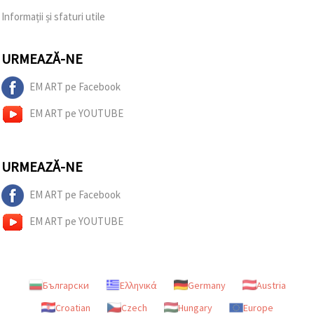
Informații și sfaturi utile
URMEAZĂ-NE
EM ART pe Facebook
EM ART pe YOUTUBE
URMEAZĂ-NE
EM ART pe Facebook
EM ART pe YOUTUBE
Български
Ελληνικά
Germany
Austria
Croatian
Czech
Hungary
Europe