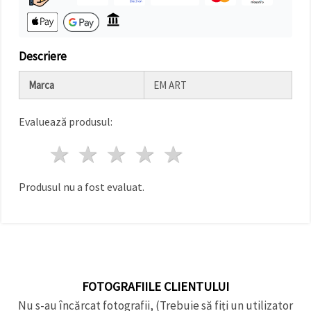
făcând clic
pe butonul
"Salvați"
Descriere
Аcceptati
toate!
Marca
EM ART
Setări
Evaluează produsul:
1 stea
2 stele
3 stele
4 stele
5 stele
Produsul nu a fost evaluat.
FOTOGRAFIILE CLIENTULUI
Nu s-au încărcat fotografii, (Trebuie să fiți un utilizator