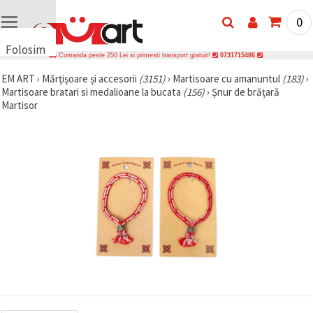
0
Folosim
Comanda peste 250 Lei si primesti transport gratuit!
0731715486
cookie-
EM ART
›
Mărţişoare și accesorii
(3151)
›
Martisoare cu amanuntul
(183)
›
uri
Martisoare bratari si medalioane la bucata
(156)
›
Șnur de brățară
🍪 Folosim
Martisor
cookie-uri
și
tehnologii
similare
pentru a
asigura
funcționarea
corectă a
site-ului,
pentru a vă
îmbunătăți
experiența
și, cu
acordul
dumneavoastră,
pentru a
analiza
traficul și a
afișa