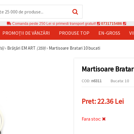
Comanda peste 250 Lei si primesti transport gratuit!
0731715486
PROMOȚII DE VÂNZĂRI
PRODUSE TOP
EN-GROSS
V
16)
›
Brățări EM ART
(359)
›
Martisoare Bratari 10 bucati
Martisoare Bratar
COD:
n6311
Bucata: 10
Pret:
22.36 Lei
Fara stoc: