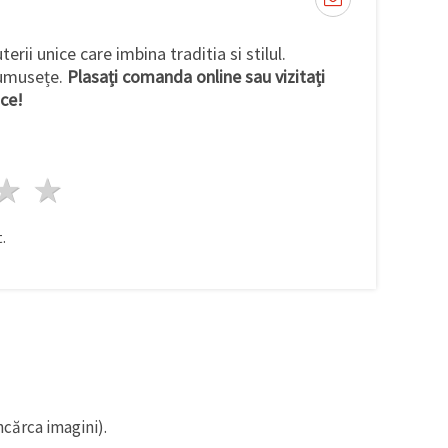
terii unice care imbina traditia si stilul.
rumusețe.
Plasați comanda online sau vizitați
ice!
ele
3 stele
4 stele
5 stele
.
ncărca imagini).