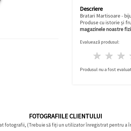
Descriere
Bratari Martisoare - biju
Produse cu istorie și f
magazinele noastre fiz
Evaluează produsul:
1 stea
2 st
Produsul nu a fost evaluat
FOTOGRAFIILE CLIENTULUI
t fotografii, (Trebuie să fiți un utilizator înregistrat pentru a î