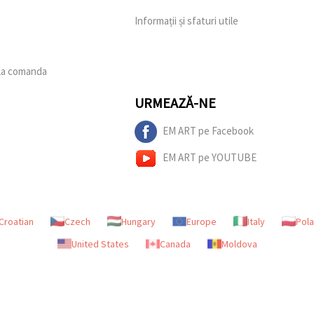
e
Informații și sfaturi utile
 la comanda
URMEAZĂ-NE
EM ART pe Facebook
EM ART pe YOUTUBE
Croatian
Czech
Hungary
Europe
Italy
Pol
United States
Canada
Moldova