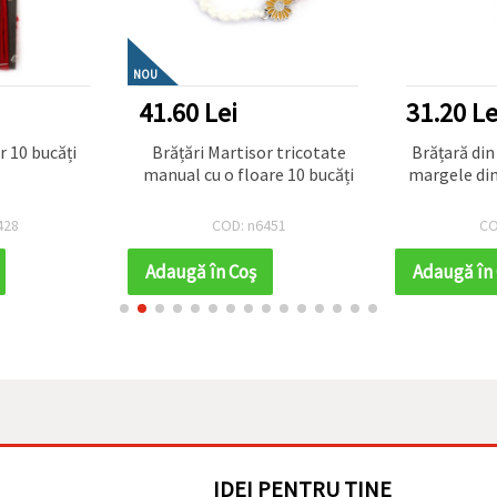
NOU
41.60 Lei
31.20 Le
Brățări Martisor 10 bucăți
Brățări Martisor tricotate
Brățară din
manual cu o floare 10 bucăți
margele din
428
COD: n6451
CO
Adaugă în Coş
Adaugă în
IDEI PENTRU TINE