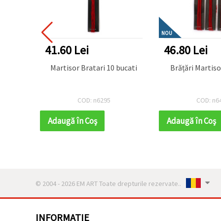
NOU
41.60 Lei
46.80 Lei
Martisor Bratari 10 bucati
e 10
COD: n6295
COD: n6
Adaugă în Coş
Adaugă în Coş
© 2004 - 2026 EM ART Toate drepturile rezervate..
INFORMATIE