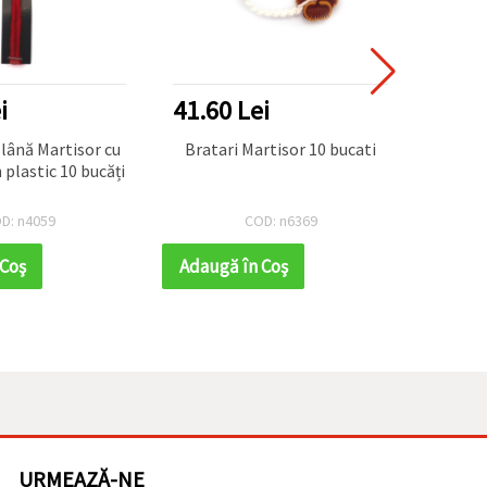
i
41.60 Lei
39.0
 lână Martisor cu
Bratari Martisor 10 bucati
Brata
 plastic 10 bucăți
D: n4059
COD: n6369
 Coş
Adaugă în Coş
Adaug
URMEAZĂ-NE