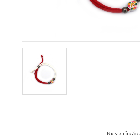
conținut și
reclame
mai
relevante,
inclusiv cu
ajutorul
partenerilor
noștri de
analiză și
marketing.
Puteți fi de
acord să
utilizați
toate
cookie -
urile făcând
clic pe
"acceptati
toate!" Sau
să vă
indicați
preferințele
în setări
selectând
un tip de
cookie -uri
Nu s-au încărca
dat și