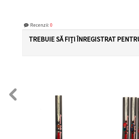
făcând clic
pe butonul
"Salvați"
Recenzii:
0
Аcceptati
toate!
TREBUIE SĂ FIȚI ÎNREGISTRAT PENTR
Setări