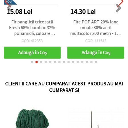
NOU
15.08 Lei
14.30 Lei
Fir panglică tricotată
Fire POP ART 20% lana
Fresh 68% bumbac 32%
moale 80% acril
poliamidă, culoare
multicolor 200 metri - 100
albastră, 50 g – pentru
grame
COD: 412353
COD: 411618
tricotat și proiecte
handmade de craft și
Adaugă în Coş
Adaugă în Coş
hobby
CLIENTII CARE AU CUMPARAT ACEST PRODUS AU MAI
CUMPARAT SI