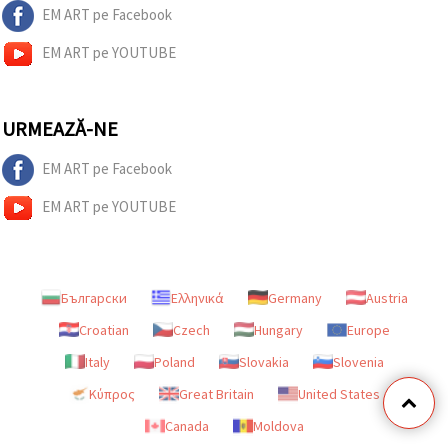
EM ART pe Facebook
EM ART pe YOUTUBE
URMEAZĂ-NE
EM ART pe Facebook
EM ART pe YOUTUBE
Български
Ελληνικά
Germany
Austria
Croatian
Czech
Hungary
Europe
Italy
Poland
Slovakia
Slovenia
Κύπρος
Great Britain
United States
Canada
Moldova