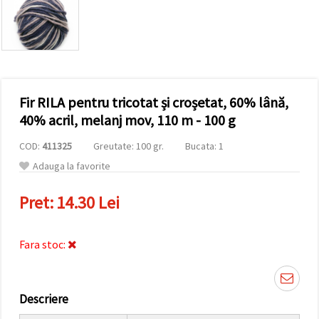
conținut și
reclame
mai
relevante,
inclusiv cu
ajutorul
partenerilor
noștri de
Fir RILA pentru tricotat și croșetat, 60% lână,
analiză și
marketing.
40% acril, melanj mov, 110 m - 100 g
Puteți fi de
acord să
COD:
411325
Greutate: 100 gr.
Bucata: 1
utilizați
toate
Adauga la favorite
cookie -
urile făcând
Pret:
14.30 Lei
clic pe
"acceptati
toate!" Sau
să vă
Fara stoc:
indicați
preferințele
în setări
selectând
un tip de
Descriere
cookie -uri
dat și