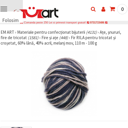
0
Folosim
Comanda peste 250 Lei si primesti transport gratuit!
0731715486
cookie-
EM ART
›
Materiale pentru confecționat bijuterii
(4131)
›
Ațe, șnururi,
uri
fire de tricotat
(1581)
›
Fire și ațe
(448)
›
Fir RILA pentru tricotat și
🍪 Folosim
croșetat, 60% lână, 40% acril, melanj mov, 110 m - 100 g
cookie-uri
și
tehnologii
similare
pentru a
asigura
funcționarea
corectă a
site-ului,
pentru a vă
îmbunătăți
experiența
și, cu
acordul
dumneavoastră,
pentru a
analiza
traficul și a
afișa