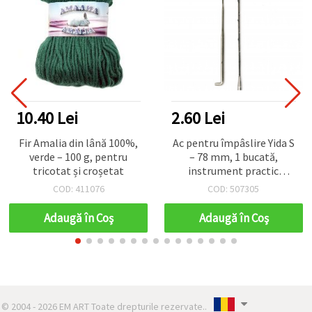
10.40 Lei
2.60 Lei
Fir Amalia din lână 100%,
Ac pentru împâslire Yida S
verde – 100 g, pentru
– 78 mm, 1 bucată,
tricotat și croșetat
instrument practic
pentru proiecte hobby &
COD: 411076
COD: 507305
craft
Adaugă în Coş
Adaugă în Coş
© 2004 - 2026 EM ART Toate drepturile rezervate..