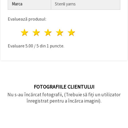
făcând clic
Marca
Stenli yarns
pe butonul
"Salvați"
Evaluează produsul:
Аcceptati
1 stea
2 stele
3 stele
4 stele
5 stele
toate!
Setări
Evaluare
5.00
/
5
din
1
puncte.
FOTOGRAFIILE CLIENTULUI
Nu s-au încărcat fotografii, (Trebuie să fiți un utilizator
înregistrat pentru a încărca imagini).