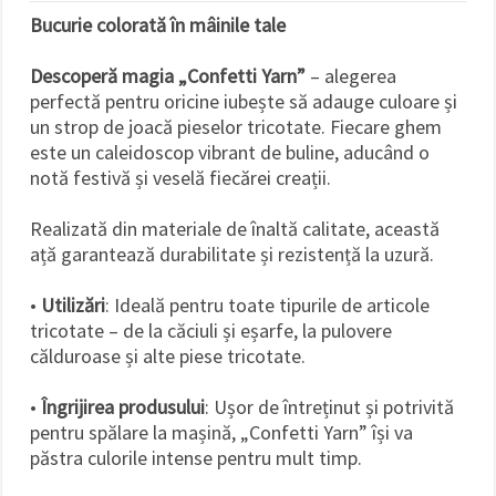
Bucurie colorată în mâinile tale
Descoperă magia „Confetti Yarn”
– alegerea
perfectă pentru oricine iubește să adauge culoare și
un strop de joacă pieselor tricotate. Fiecare ghem
este un caleidoscop vibrant de buline, aducând o
notă festivă și veselă fiecărei creații.
Realizată din materiale de înaltă calitate, această
ață garantează durabilitate și rezistență la uzură.
•
Utilizări
: Ideală pentru toate tipurile de articole
tricotate – de la căciuli și eșarfe, la pulovere
călduroase și alte piese tricotate.
•
Îngrijirea produsului
: Ușor de întreținut și potrivită
pentru spălare la mașină, „Confetti Yarn” își va
păstra culorile intense pentru mult timp.