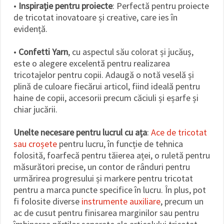
•
Inspirație pentru proiecte
: Perfectă pentru proiecte
de tricotat inovatoare și creative, care ies în
evidență.
•
Confetti Yarn
, cu aspectul său colorat și jucăuș,
este o alegere excelentă pentru realizarea
tricotajelor pentru copii. Adaugă o notă veselă și
plină de culoare fiecărui articol, fiind ideală pentru
haine de copii, accesorii precum căciuli și eșarfe și
chiar jucării.
Unelte necesare pentru lucrul cu ața
:
Ace de tricotat
sau croșete
pentru lucru, în funcție de tehnica
folosită, foarfecă pentru tăierea aței, o ruletă pentru
măsurători precise, un contor de rânduri pentru
urmărirea progresului și markere pentru tricotat
pentru a marca puncte specifice în lucru. În plus, pot
fi folosite diverse
instrumente auxiliare
, precum un
ac de cusut pentru finisarea marginilor sau pentru