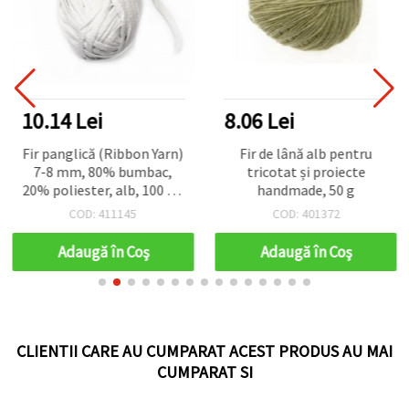
10.14 Lei
8.06 Lei
Fir panglică (Ribbon Yarn)
Fir de lână alb pentru
7-8 mm, 80% bumbac,
tricotat și proiecte
20% poliester, alb, 100 g -
handmade, 50 g
50 m
COD: 411145
COD: 401372
Adaugă în Coş
Adaugă în Coş
CLIENTII CARE AU CUMPARAT ACEST PRODUS AU MAI
CUMPARAT SI