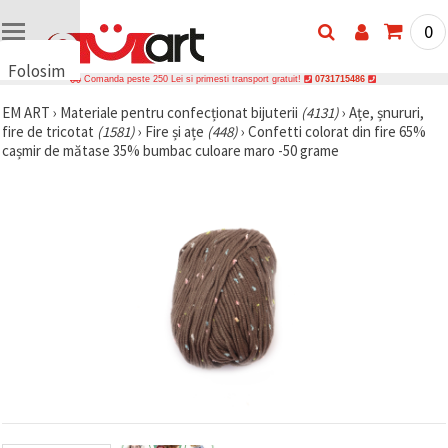
0
Folosim
Comanda peste 250 Lei si primesti transport gratuit!
0731715486
cookie-
EM ART
›
Materiale pentru confecționat bijuterii
(4131)
›
Ațe, șnururi,
uri
fire de tricotat
(1581)
›
Fire și ațe
(448)
›
Confetti colorat din fire 65%
🍪 Folosim
cașmir de mătase 35% bumbac culoare maro -50 grame
cookie-uri
și
tehnologii
similare
pentru a
asigura
funcționarea
corectă a
site-ului,
pentru a vă
îmbunătăți
experiența
și, cu
acordul
dumneavoastră,
pentru a
analiza
traficul și a
afișa