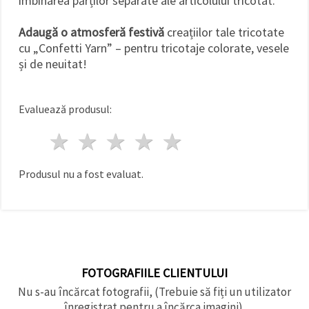
îmbinarea părților separate ale articolului tricotat.
Adaugă o atmosferă festivă
creațiilor tale tricotate
cu „Confetti Yarn” – pentru tricotaje colorate, vesele
și de neuitat!
Evaluează produsul:
1 stea
2 stele
3 stele
4 stele
5 stele
Produsul nu a fost evaluat.
FOTOGRAFIILE CLIENTULUI
Nu s-au încărcat fotografii, (Trebuie să fiți un utilizator
înregistrat pentru a încărca imagini).