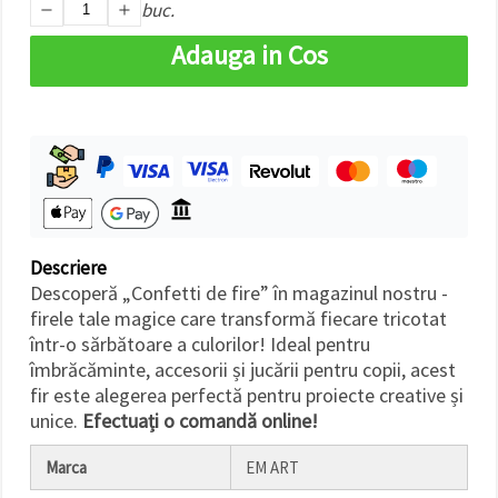
buc.
făcând clic
pe butonul
"Salvați"
Adauga in Cos
Аcceptati
toate!
Setări
Descriere
Descoperă „Confetti de fire” în magazinul nostru -
firele tale magice care transformă fiecare tricotat
într-o sărbătoare a culorilor! Ideal pentru
îmbrăcăminte, accesorii și jucării pentru copii, acest
fir este alegerea perfectă pentru proiecte creative și
unice.
Efectuați o comandă online!
Marca
EM ART