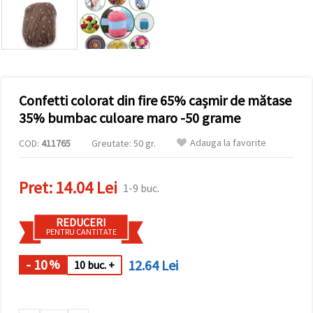
conținut și
reclame
mai
relevante,
inclusiv cu
ajutorul
partenerilor
noștri de
Confetti colorat din fire 65% cașmir de mătase
analiză și
marketing.
35% bumbac culoare maro -50 grame
Puteți fi de
acord să
Adauga la favorite
COD:
411765
Greutate: 50 gr.
utilizați
toate
cookie -
Pret:
14.04 Lei
urile făcând
1-9 buc.
clic pe
"acceptati
toate!" Sau
REDUCERI
să vă
PENTRU CANTITATE
indicați
preferințele
în setări
- 10
12.64 Lei
%
10 buc. +
selectând
un tip de
cookie -uri
dat și