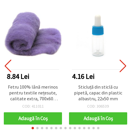
8.84 Lei
4.16 Lei
Fetru 100% lână merinos
Sticluță din sticlă cu
pentru textile nețesute,
pipetă, capac din plastic
calitate extra, 700x600
albastru, 22x50 mm
mm, mov - 50 g
COD: 411011
COD: 306539
Adaugă în Coş
Adaugă în Coş