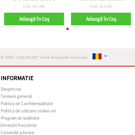
maro -50 grame
maro -50 grame
COD: 411765
COD: 411765
Adaugă în Coş
Adaugă în Coş
© 2004 - 2026 EM ART Toate drepturile rezervate..
INFORMATIE
Despre noi
Termeni generali
Politica de Confidențialitate
Politica de utilizare cookie-uri
Program de loialitate
întrebări frecvente
Comandă și livrare