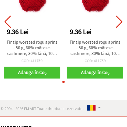
9.36 Lei
9.36 Lei
Fir tip worsted roșu aprins
Fir tip worsted roșu aprins
– 50 g, 60% mătase-
– 50 g, 60% mătase-
cashmere, 30% lână, 10%
cashmere, 30% lână, 10%
cașmir, pentru tricotat,
cașmir, pentru tricotat,
COD: 411759
COD: 411759
croșetat și craft
croșetat și craft
Adaugă în Coş
Adaugă în Coş
© 2004 - 2026 EM ART Toate drepturile rezervate..