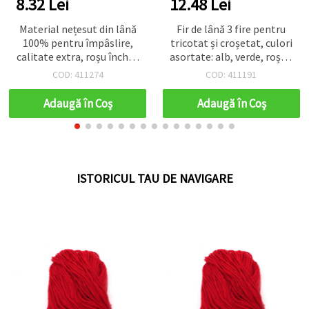
8.32 Lei
12.48 Lei
Material nețesut din lână
Fir de lână 3 fire pentru
100% pentru împâslire,
tricotat și croșetat, culori
calitate extra, roșu închis,
asortate: alb, verde, roșu -
700x600 mm - 50 g
100 g
COD: 411274
COD: 411191
Adaugă în Coş
Adaugă în Coş
ISTORICUL TAU DE NAVIGARE