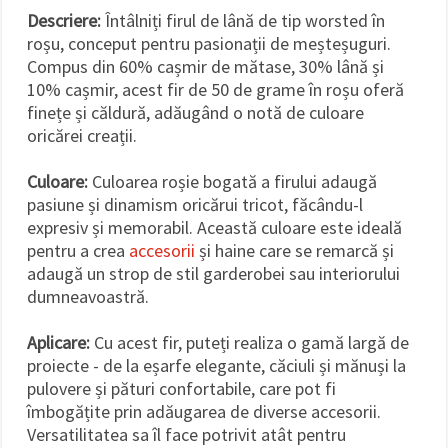
Descriere:
Întâlniți firul de lână de tip worsted în
roșu, conceput pentru pasionații de meșteșuguri.
Compus din 60% cașmir de mătase, 30% lână și
10% cașmir, acest fir de 50 de grame în roșu oferă
finețe și căldură, adăugând o notă de culoare
oricărei creații.
Culoare:
Culoarea roșie bogată a firului adaugă
pasiune și dinamism oricărui tricot, făcându-l
expresiv și memorabil. Această culoare este ideală
pentru a crea
accesorii
și haine care se remarcă și
adaugă un strop de stil garderobei sau interiorului
dumneavoastră.
Aplicare:
Cu acest fir, puteți realiza o gamă largă de
proiecte - de la eșarfe elegante, căciuli și mănuși la
pulovere și pături confortabile, care pot fi
îmbogățite prin adăugarea de diverse accesorii.
Versatilitatea sa îl face potrivit atât pentru