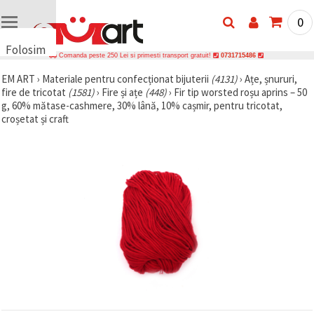
0
Folosim
Comanda peste 250 Lei si primesti transport gratuit!
0731715486
cookie-
EM ART
›
Materiale pentru confecționat bijuterii
(4131)
›
Ațe, șnururi,
uri
fire de tricotat
(1581)
›
Fire și ațe
(448)
›
Fir tip worsted roșu aprins – 50
🍪 Folosim
g, 60% mătase-cashmere, 30% lână, 10% cașmir, pentru tricotat,
cookie-uri
croșetat și craft
și
tehnologii
similare
pentru a
asigura
funcționarea
corectă a
site-ului,
pentru a vă
îmbunătăți
experiența
și, cu
acordul
dumneavoastră,
pentru a
analiza
traficul și a
afișa