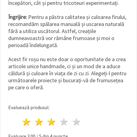
începători, cât și pentru tricoteuri experimentați.
Îngrijire:
Pentru a păstra calitatea și culoarea firului,
recomandăm spălarea manuală și uscarea naturală
fără a utiliza uscătorul. Astfel, creațiile
dumneavoastră vor rămâne frumoase și moi o
perioadă îndelungată.
Acest fir roșu nu este doar o oportunitate de a crea
articole unice handmade, ci și un mod de a aduce
căldură și culoare în viața de zi cu zi. Alegeți-l pentru
următoarele proiecte și bucurați-vă de frumusețea
pe care o oferă.
Evaluează produsul:
1 stea
2 stele
3 stele
4 stele
5 stele
Evaluare
3.00
/
5
din
4
puncte.