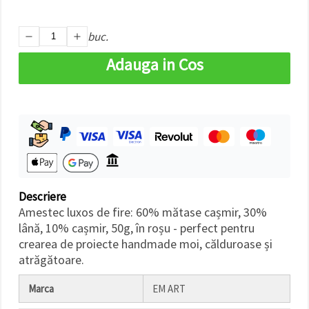
făcând clic
pe butonul
"Salvați"
buc.
Adauga in Cos
Аcceptati
toate!
Setări
Descriere
Amestec luxos de fire: 60% mătase cașmir, 30%
lână, 10% cașmir, 50g, în roșu - perfect pentru
crearea de proiecte handmade moi, călduroase și
atrăgătoare.
Marca
EM ART