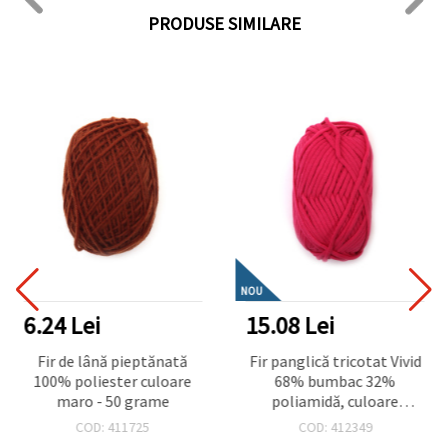
PRODUSE SIMILARE
NOU
6.24 Lei
15.08 Lei
Fir de lână pieptănată
Fir panglică tricotat Vivid
100% poliester culoare
68% bumbac 32%
maro - 50 grame
poliamidă, culoare
ciclamen, 50 g – pentru
COD: 411725
COD: 412349
tricotat, croșetat și