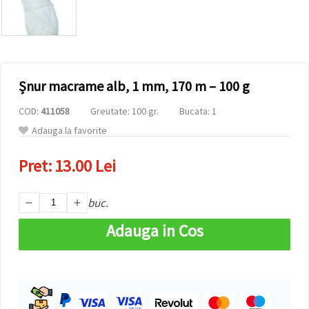
conținut și
reclame
mai
relevante,
inclusiv cu
ajutorul
partenerilor
Șnur macrame alb, 1 mm, 170 m – 100 g
noștri de
analiză și
marketing.
COD:
411058
Greutate: 100 gr.
Bucata: 1
Puteți fi de
Adauga la favorite
acord să
utilizați
toate
Pret:
13.00 Lei
cookie -
urile făcând
clic pe
buc.
"acceptati
toate!" Sau
să vă
Adauga in Cos
indicați
preferințele
în setări
selectând
un tip de
cookie -uri
dat și