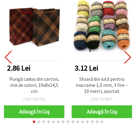
2.86 Lei
3.12 Lei
Pungă cadou din carton,
Sfoară din iută pentru
mix de culori, 19x8x24,5
macrame 1,5 mm, 3 fire –
cm
10 metri, asortat
COD: 302712
COD: 819881
Adaugă în Coş
Adaugă în Coş