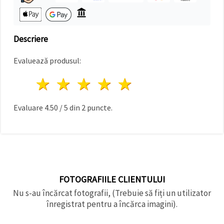
făcând clic
pe butonul
"Salvați"
Descriere
Аcceptati
toate!
Evaluează produsul:
Setări
1 stea
2 stele
3 stele
4 stele
5 stele
Evaluare
4.50
/
5
din
2
puncte.
FOTOGRAFIILE CLIENTULUI
Nu s-au încărcat fotografii, (Trebuie să fiți un utilizator
înregistrat pentru a încărca imagini).