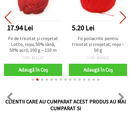
17.94 Lei
5.20 Lei
Fir de tricotat și croșetat
Fir poliacrilic pentru
Lotto, roșu, 50% lână,
tricotat și croșetat, roșu –
50% acril, 100 g – 110 m
50 g
COD: 411107
COD: 401052
Adaugă în Coş
Adaugă în Coş
CLIENTII CARE AU CUMPARAT ACEST PRODUS AU MAI
CUMPARAT SI