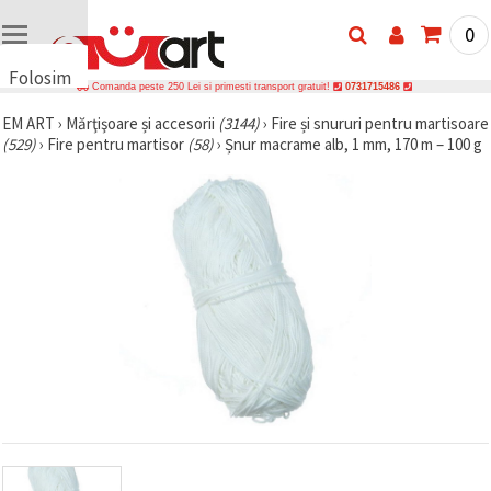
0
Folosim
Comanda peste 250 Lei si primesti transport gratuit!
0731715486
cookie-
EM ART
›
Mărţişoare și accesorii
(3144)
›
Fire și snururi pentru martisoare
uri
(529)
›
Fire pentru martisor
(58)
›
Șnur macrame alb, 1 mm, 170 m – 100 g
🍪 Folosim
cookie-uri
și
tehnologii
similare
pentru a
asigura
funcționarea
corectă a
site-ului,
pentru a vă
îmbunătăți
experiența
și, cu
acordul
dumneavoastră,
pentru a
analiza
traficul și a
afișa