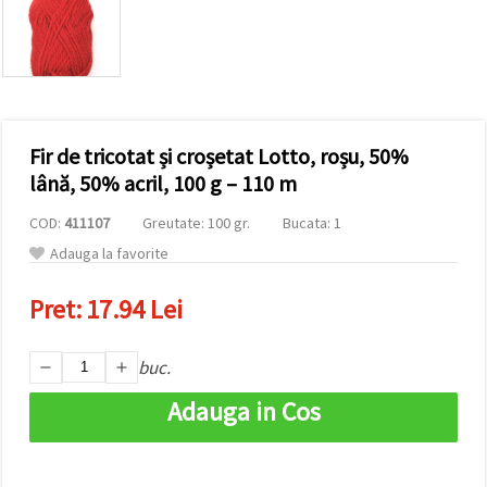
conținut și
reclame
mai
relevante,
inclusiv cu
ajutorul
partenerilor
noștri de
Fir de tricotat și croșetat Lotto, roșu, 50%
analiză și
marketing.
lână, 50% acril, 100 g – 110 m
Puteți fi de
acord să
COD:
411107
Greutate: 100 gr.
Bucata: 1
utilizați
toate
Adauga la favorite
cookie -
urile făcând
Pret:
17.94 Lei
clic pe
"acceptati
toate!" Sau
să vă
buc.
indicați
preferințele
Adauga in Cos
în setări
selectând
un tip de
cookie -uri
dat și