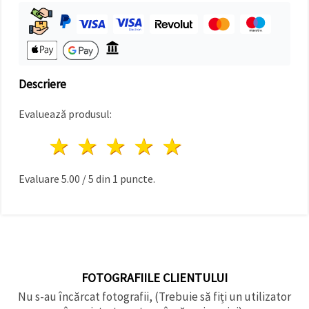
făcând clic
pe butonul
"Salvați"
Аcceptati
toate!
Descriere
Setări
Evaluează produsul:
1 stea
2 stele
3 stele
4 stele
5 stele
Evaluare
5.00
/
5
din
1
puncte.
FOTOGRAFIILE CLIENTULUI
Nu s-au încărcat fotografii, (Trebuie să fiți un utilizator