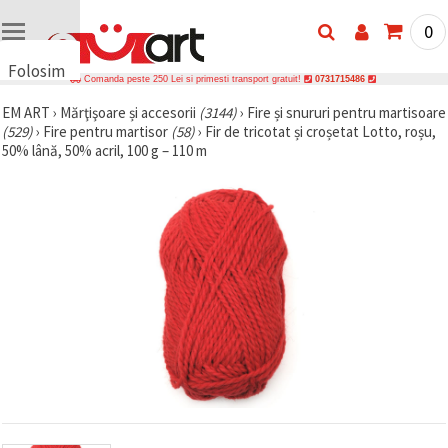
0
Folosim
Comanda peste 250 Lei si primesti transport gratuit!
0731715486
cookie-
EM ART
›
Mărţişoare și accesorii
(3144)
›
Fire și snururi pentru martisoare
uri
(529)
›
Fire pentru martisor
(58)
›
Fir de tricotat și croșetat Lotto, roșu,
🍪 Folosim
50% lână, 50% acril, 100 g – 110 m
cookie-uri
și
tehnologii
similare
pentru a
asigura
funcționarea
corectă a
site-ului,
pentru a vă
îmbunătăți
experiența
și, cu
acordul
dumneavoastră,
pentru a
analiza
traficul și a
afișa