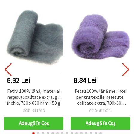
8.32 Lei
8.84 Lei
Fetru 100% lână, material
Fetru 100% lână merinos
nețesut, calitate extra, gri
pentru textile nețesute,
închis, 700 x 600 mm - 50 g
calitate extra, 700x600
mm, mov - 50 g
COD: 411013
COD: 411011
Adaugă în Coş
Adaugă în Coş