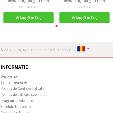
50% acril, 100 g – 110 m
50% acril, 100 g – 110 m
COD: 411107
COD: 411107
Adaugă în Coş
Adaugă în Coş
© 2004 - 2026 EM ART Toate drepturile rezervate..
INFORMATIE
Despre noi
Termeni generali
Politica de Confidențialitate
Politica de utilizare cookie-uri
Program de loialitate
întrebări frecvente
Comandă și livrare