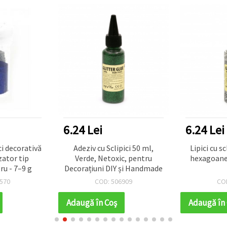
6.24 Lei
6.24 Lei
ci decorativă
Adeziv cu Sclipici 50 ml,
Lipici cu sc
zator tip
Verde, Netoxic, pentru
hexagoane 
ru - 7–9 g
Decorațiuni DIY și Handmade
570
COD: 506909
CO
Adaugă în Coş
Adaugă în