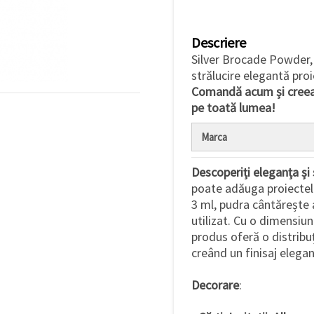
Descriere
Silver Brocade Powder,
strălucire elegantă proi
Comandă acum și creeaz
pe toată lumea!
Marca
Descoperiți eleganța și 
poate adăuga proiecte
3 ml, pudra cântărește 
utilizat. Cu o dimensiu
produs oferă o distribuți
creând un finisaj elegant
Decorare
: