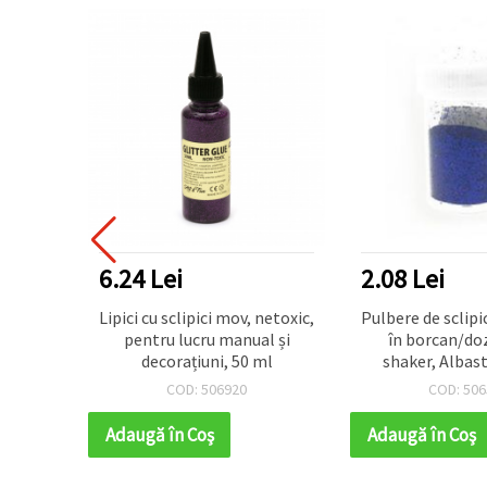
6.24 Lei
2.08 Lei
proiecte
Lipici cu sclipici mov, netoxic,
Pulbere de sclipi
de grame
pentru lucru manual și
în borcan/do
decorațiuni, 50 ml
shaker, Albast
COD: 506920
COD: 506
Adaugă în Coş
Adaugă în Coş