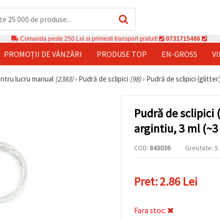
Comanda peste 250 Lei si primesti transport gratuit!
0731715486
PROMOȚII DE VÂNZĂRI
PRODUSE TOP
EN-GROSS
V
entru lucru manual
(2383)
›
Pudră de sclipici
(98)
›
Pudră de sclipici (glitter
Pudră de sclipici 
argintiu, 3 ml (~3
COD:
843036
Greutate: 5 
Pret:
2.86 Lei
Fara stoc: