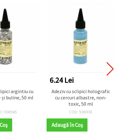
6.24 Lei
6.24
lipici argintiu cu
Adeziv cu sclipici holografic
Adez
și buline, 50 ml
cu cercuri albastre, non-
part
toxic, 50 ml
rotund
și 
D: 506945
COD: 506938
 Coş
Adaugă în Coş
Adaug