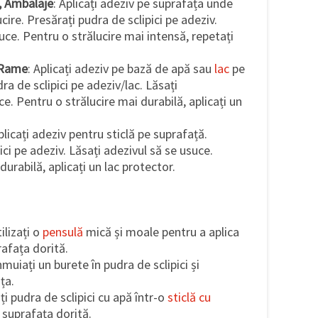
e, Ambalaje
: Aplicați adeziv pe suprafața unde
cire. Presărați pudra de sclipici pe adeziv.
uce. Pentru o strălucire mai intensă, repetați
, Rame
: Aplicați adeziv pe bază de apă sau
lac
pe
ra de sclipici pe adeziv/lac. Lăsați
ce. Pentru o strălucire mai durabilă, aplicați un
plicați adeziv pentru sticlă pe suprafață.
ici pe adeziv. Lăsați adezivul să se usuce.
durabilă, aplicați un lac protector.
tilizați o
pensulă
mică și moale pentru a aplica
rafața dorită.
Înmuiați un burete în pudra de sclipici și
ța.
i pudra de sclipici cu apă într-o
sticlă cu
i suprafața dorită.