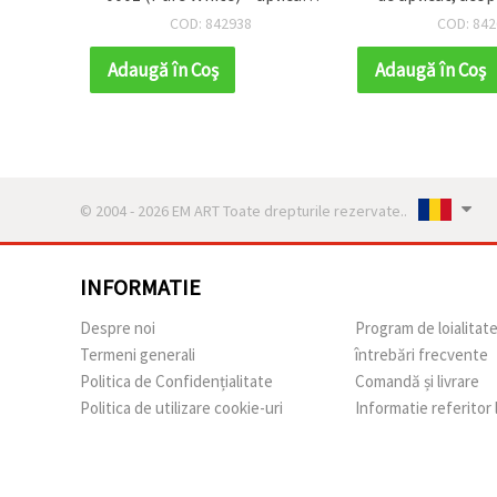
l art
uniformă, acoperire
efect vintag
COD: 842938
COD: 842
excelentă pentru proiecte
mobilier, home 
Art & Craft, hobby și DIY
creati
Adaugă în Coş
Adaugă în Coş
© 2004 - 2026 EM ART Toate drepturile rezervate..
INFORMATIE
Despre noi
Program de loialitat
Termeni generali
întrebări frecvente
Politica de Confidențialitate
Comandă și livrare
Politica de utilizare cookie-uri
Informatie referitor