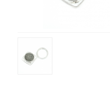
conținut și
reclame
mai
relevante,
inclusiv cu
ajutorul
partenerilor
noștri de
analiză și
marketing.
Puteți fi de
acord să
utilizați
toate
cookie -
urile făcând
clic pe
"acceptati
toate!" Sau
să vă
indicați
preferințele
în setări
selectând
un tip de
cookie -uri
dat și