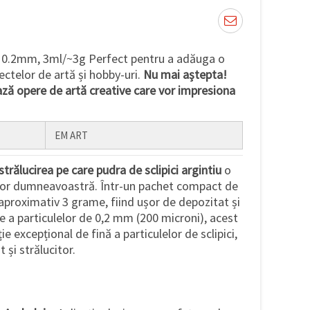
 0.2mm, 3ml/~3g Perfect pentru a adăuga o
ectelor de artă și hobby-uri.
Nu mai aștepta!
ă opere de artă creative care vor impresiona
EM ART
strălucirea pe care pudra de sclipici argintiu
o
lor dumneavoastră. Într-un pachet compact de
aproximativ 3 grame, fiind ușor de depozitat și
ne a particulelor de 0,2 mm (200 microni), acest
e excepțional de fină a particulelor de sclipici,
 și strălucitor.