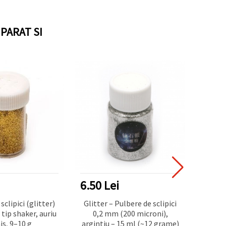
PARAT SI
6.50 Lei
6.50
sclipici (glitter)
Glitter – Pulbere de sclipici
 tip shaker, auriu
0,2 mm (200 microni),
străl
is, 9–10 g
argintiu – 15 ml (~12 grame)
micro