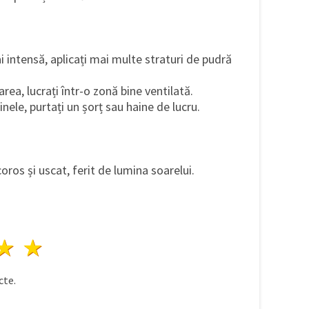
i intensă, aplicați mai multe straturi de pudră
rea, lucrați într-o zonă bine ventilată.
inele, purtați un șorț sau haine de lucru.
coros și uscat, ferit de lumina soarelui.
ele
3 stele
4 stele
5 stele
te.