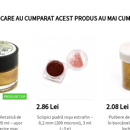
I CARE AU CUMPARAT ACEST PRODUS AU MAI CUM
PRODUSE TOP
2.86 Lei
2.08 Lei
Metalică de
Sclipici pudră roșu extrafin –
Pulbere de 
20 ml – ușor
0,2 mm (200 microni), 3 ml
în borcănel
erire mare,
(~3 g)
înch