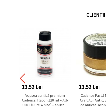
CLIENTI
13.52 Lei
13.52 Lei
ucitor –
Vopsea acrilică premium
Cadence Pastă 
(200
Cadence, flacon 120 ml – Alb
Craft Aur Antic, 
 pentru
0001 (Pure White) – aplicare
de aplicat, acop