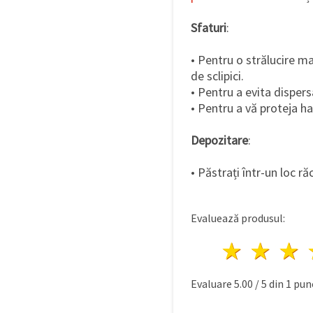
Sfaturi
:
• Pentru o strălucire ma
de sclipici.
• Pentru a evita dispersa
• Pentru a vă proteja ha
Depozitare
:
• Păstrați într-un loc ră
Evaluează produsul:
1 stea
2 st
Evaluare
5.00
/
5
din
1
punc