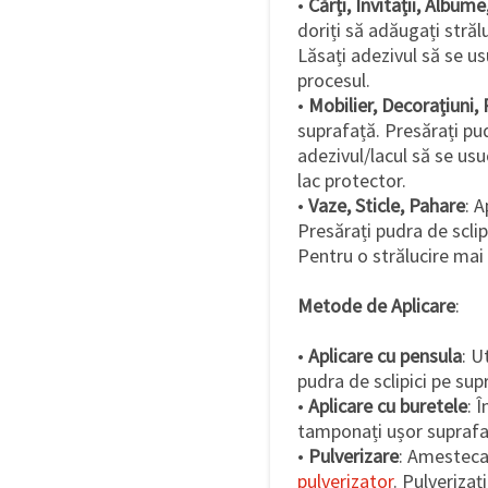
•
Cărți, Invitații, Album
doriți să adăugați strălu
Lăsați adezivul să se us
procesul.
•
Mobilier, Decorațiuni
suprafață. Presărați pud
adezivul/lacul să se usu
lac protector.
•
Vaze, Sticle, Pahare
: A
Presărați pudra de sclip
Pentru o strălucire mai 
Metode de Aplicare
:
•
Aplicare cu pensula
: U
pudra de sclipici pe sup
•
Aplicare cu buretele
: 
tamponați ușor suprafa
•
Pulverizare
: Amestecaț
pulverizator
. Pulverizaț