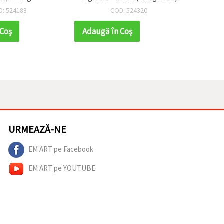
ml (~
D: 524183
COD: 524320
a
 Coş
Adaugă în Coş
Adaug
URMEAZĂ-NE
EM ART pe Facebook
EM ART pe YOUTUBE