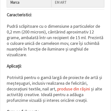
Marca
EM ART
Caracteristici
:
Pudră sclipitoare cu o dimensiune a particulelor de
0,2 mm (200 microni), cântărind aproximativ 12
grame, ambalată într-un recipient de 15 ml. Prezintă
o culoare unică de cameleon mov, care își schimbă
nuanțele în funcție de iluminare și unghiul de
vizualizare.
Aplicații
:
Potrivită pentru o gamă largă de proiecte de artă și
meșteșuguri, inclusiv realizarea de felicitări,
decorațiuni textile, nail art,
produse din rășini
și alte
activități creative. Ideală pentru a adăuga
profunzime vizuală și interes oricărei creații.