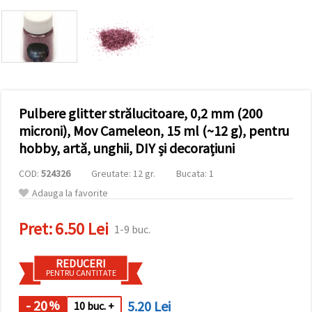
conținut și
reclame
mai
relevante,
inclusiv cu
ajutorul
partenerilor
noștri de
analiză și
Pulbere glitter strălucitoare, 0,2 mm (200
marketing.
Puteți fi de
microni), Mov Cameleon, 15 ml (~12 g), pentru
acord să
hobby, artă, unghii, DIY și decorațiuni
utilizați
toate
cookie -
COD:
524326
Greutate: 12 gr.
Bucata: 1
urile făcând
Adauga la favorite
clic pe
"acceptati
toate!" Sau
Pret:
6.50 Lei
să vă
1-9 buc.
indicați
preferințele
în setări
REDUCERI
selectând
PENTRU CANTITATE
un tip de
cookie -uri
- 20
5.20 Lei
%
10 buc. +
dat și