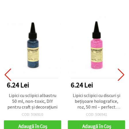
6.24 Lei
6.24 Lei
Lipici cu sclipici albastru
Lipici sclipici cu discuri și
50 ml, non-toxic, DIY
bețișoare holografice,
pentru craft și decorațiuni
roz, 50 ml – perfect
pentru proiecte DIY,
COD: 506910
COD: 506941
hobby și handmade
Adaugă în Coş
Adaugă în Coş