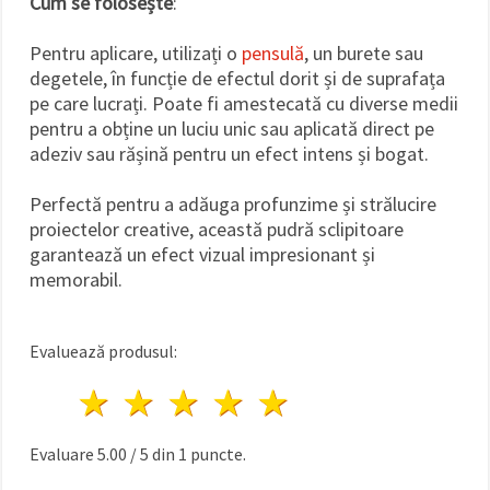
Cum se folosește
:
Pentru aplicare, utilizați o
pensulă
, un burete sau
degetele, în funcție de efectul dorit și de suprafața
pe care lucrați. Poate fi amestecată cu diverse medii
pentru a obține un luciu unic sau aplicată direct pe
adeziv sau rășină pentru un efect intens și bogat.
Perfectă pentru a adăuga profunzime și strălucire
proiectelor creative, această pudră sclipitoare
garantează un efect vizual impresionant și
memorabil.
Evaluează produsul:
1 stea
2 stele
3 stele
4 stele
5 stele
Evaluare
5.00
/
5
din
1
puncte.