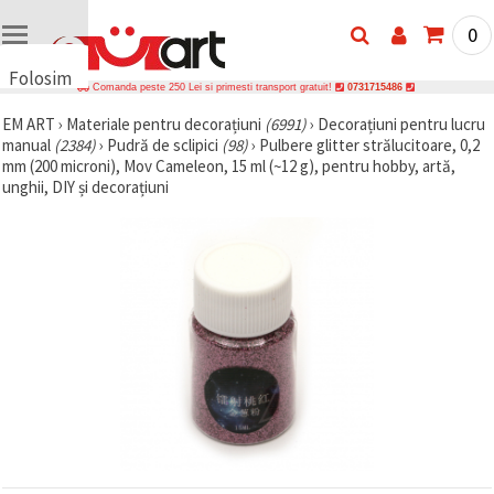
0
Folosim
Comanda peste 250 Lei si primesti transport gratuit!
0731715486
cookie-
EM ART
›
Materiale pentru decorațiuni
(6991)
›
Decorațiuni pentru lucru
uri
manual
(2384)
›
Pudră de sclipici
(98)
›
Pulbere glitter strălucitoare, 0,2
🍪 Folosim
mm (200 microni), Mov Cameleon, 15 ml (~12 g), pentru hobby, artă,
cookie-uri
unghii, DIY și decorațiuni
și
tehnologii
similare
pentru a
asigura
funcționarea
corectă a
site-ului,
pentru a vă
îmbunătăți
experiența
și, cu
acordul
dumneavoastră,
pentru a
analiza
traficul și a
afișa