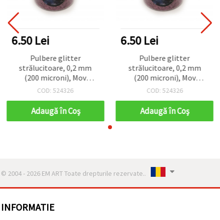
6.50 Lei
6.50 Lei
Pulbere glitter
Pulbere glitter
strălucitoare, 0,2 mm
strălucitoare, 0,2 mm
(200 microni), Mov
(200 microni), Mov
Cameleon, 15 ml (~12 g),
Cameleon, 15 ml (~12 g),
COD: 524326
COD: 524326
pentru hobby, artă,
pentru hobby, artă,
unghii, DIY și decorațiuni
unghii, DIY și decorațiuni
Adaugă în Coş
Adaugă în Coş
© 2004 - 2026 EM ART Toate drepturile rezervate..
INFORMATIE