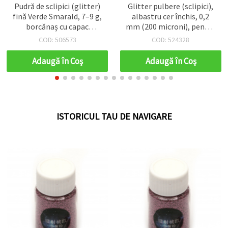
Pudră de sclipici (glitter)
Glitter pulbere (sclipici),
fină Verde Smarald, 7–9 g,
albastru cer închis, 0,2
borcănaș cu capac
mm (200 microni), pentru
înfiletabil – sclipici
artă, hobby DIY, nail art și
COD: 506573
COD: 524328
strălucitor pentru
decorațiuni, 15 ml (~12 g)
decorațiuni DIY, rășină,
Adaugă în Coş
Adaugă în Coş
slime, scrapbooking și
cardmaking
ISTORICUL TAU DE NAVIGARE