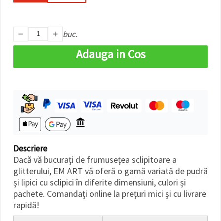
făcând clic
pe butonul
"Salvați"
buc.
Аcceptati
Adauga in Cos
toate!
Setări
Descriere
Dacă vă bucurați de frumusețea sclipitoare a
glitterului, EM ART vă oferă o gamă variată de pudră
și lipici cu sclipici în diferite dimensiuni, culori și
pachete. Comandați online la prețuri mici și cu livrare
rapidă!