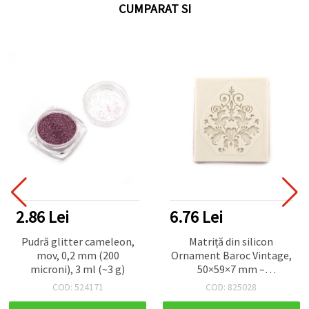
CUMPARAT SI
2.86 Lei
6.76 Lei
Pudră glitter cameleon,
Matriță din silicon
mov, 0,2 mm (200
Ornament Baroc Vintage,
microni), 3 ml (~3 g)
50×59×7 mm –
decorațiune cu volute
COD: 524171
COD: 825028
pentru rășină, lut