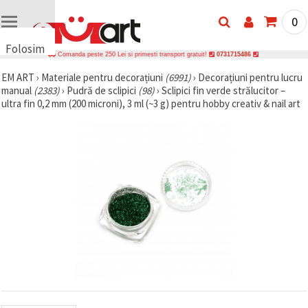
0
Folosim
Comanda peste 250 Lei si primesti transport gratuit!
0731715486
cookie-
EM ART
›
Materiale pentru decorațiuni
(6991)
›
Decorațiuni pentru lucru
uri
manual
(2383)
›
Pudră de sclipici
(98)
›
Sclipici fin verde strălucitor –
🍪 Folosim
ultra fin 0,2 mm (200 microni), 3 ml (~3 g) pentru hobby creativ & nail art
cookie-uri
și
tehnologii
similare
pentru a
asigura
funcționarea
corectă a
site-ului,
pentru a vă
îmbunătăți
experiența
și, cu
acordul
dumneavoastră,
pentru a
analiza
traficul și a
afișa