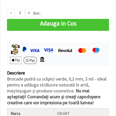
făcând clic
pe butonul
"Salvați"
buc.
Adauga in Cos
Аcceptati
toate!
Setări
Descriere
Brocade pudră cu sclipici verde, 0,2 mm, 3 ml - ideal
pentru a adăuga strălucire naturală în artă,
meșteșuguri și produse cosmetice.
Nu mai
așteptați! Comandați acum și creați capodopere
creative care vor impresiona pe toată lumea!
Marca
EM ART