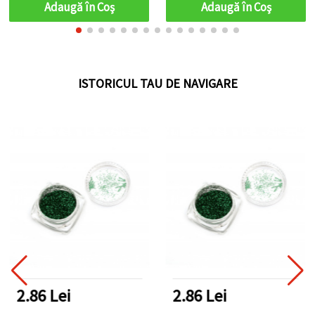
polimeric, gips și rășină
Adaugă în Coş
Adaugă în Coş
epoxidică UV – flexibilă,
reutilizabilă, pentru DIY &
handmade
ISTORICUL TAU DE NAVIGARE
2.86 Lei
2.86 Lei