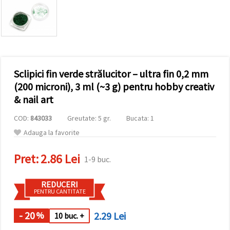
conținut și
reclame
mai
relevante,
inclusiv cu
ajutorul
partenerilor
noștri de
Sclipici fin verde strălucitor – ultra fin 0,2 mm
analiză și
marketing.
(200 microni), 3 ml (~3 g) pentru hobby creativ
Puteți fi de
& nail art
acord să
utilizați
COD:
843033
Greutate: 5 gr.
Bucata: 1
toate
cookie -
Adauga la favorite
urile făcând
clic pe
"acceptati
Pret:
2.86 Lei
1-9 buc.
toate!" Sau
să vă
indicați
REDUCERI
preferințele
PENTRU CANTITATE
în setări
selectând
un tip de
- 20
2.29 Lei
%
10 buc. +
cookie -uri
dat și