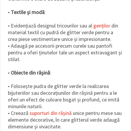
•
Textile și modă
:
• Evidențiază designul tricourilor sau al
genților
din
material textil cu pudră de glitter verde pentru a
crea piese vestimentare unice și impresionante.
• Adaugă pe accesorii precum curele sau pantofi
pentru a oferi ținutelor tale un aspect extravagant și
stilat.
•
Obiecte din rășină
:
• Folosește pudra de glitter verde la realizarea
bijuteriilor sau decorațiunilor din rășină pentru a le
oferi un efect de culoare bogat și profund, ce imită
minunile naturii.
• Creează
suporturi din rășină
unice pentru mese sau
elemente decorative, în care glitterul verde adaugă
dimensiune și vivacitate.