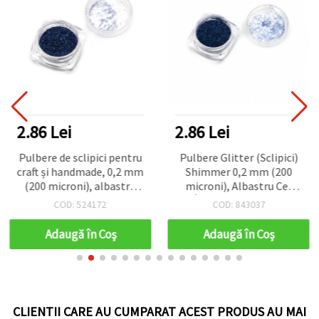
2.86 Lei
2.86 Lei
Pulbere de sclipici pentru
Pulbere Glitter (Sclipici)
craft și handmade, 0,2 mm
Shimmer 0,2 mm (200
(200 microni), albastru
microni), Albastru Cer
închis, 3 ml (~3 g)
Închis - 3 ml (~3 g)
COD: 524172
COD: 843037
Adaugă în Coş
Adaugă în Coş
CLIENTII CARE AU CUMPARAT ACEST PRODUS AU MAI