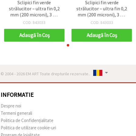
Sclipici fin verde
Sclipici fin verde
strălucitor – ultra fin 0,2
strălucitor – ultra fin 0,2
mm (200 microni), 3 ml
mm (200 microni), 3 ml
(~3 g) pentru hobby
(~3 g) pentru hobby
COD: 843033
COD: 843033
creativ & nail art
creativ & nail art
Adaugă în Coş
Adaugă în Coş
© 2004 - 2026 EM ART Toate drepturile rezervate..
INFORMATIE
Despre noi
Termeni generali
Politica de Confidențialitate
Politica de utilizare cookie-uri
Program de loialitate