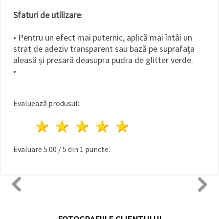
Sfaturi de utilizare
:
• Pentru un efect mai puternic, aplică mai întâi un
strat de adeziv transparent sau bază pe suprafața
aleasă și presară deasupra pudra de glitter verde.
•
Evaluează produsul:
1 stea
2 stele
3 stele
4 stele
5 stele
Evaluare
5.00
/
5
din
1
puncte.