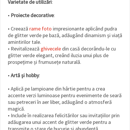
Varietate de utilizări
:
•
Proiecte decorative
:
• Creează
rame foto
impresionante aplicând pudra
de glitter verde pe bază, adăugând dinamism și viață
amintirilor tale.
• Revitalizează
ghivecele
din casă decorându-le cu
glitter verde elegant, creând iluzia unui plus de
prospețime și frumusețe naturală.
•
Artă și hobby
:
• Aplică pe lampioane din hârtie pentru a crea
accente verzi luminoase pentru evenimente de seară
sau petreceri în aer liber, adăugând o atmosferă
magică.
• Include în realizarea felicitărilor sau invitațiilor prin
adăugarea unui accent de glitter verde pentru a
transmite o stare de bucurie și abundență.