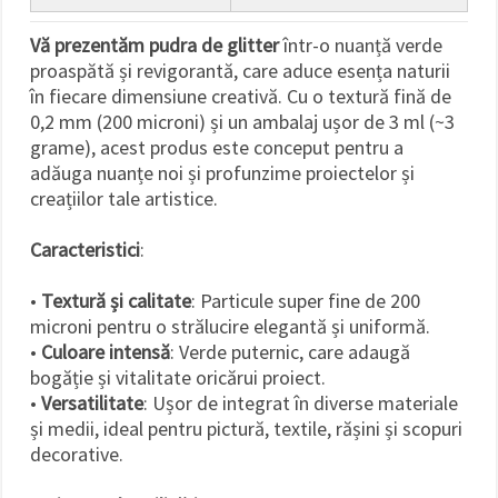
Vă prezentăm pudra de glitter
într-o nuanță verde
proaspătă și revigorantă, care aduce esența naturii
în fiecare dimensiune creativă. Cu o textură fină de
0,2 mm (200 microni) și un ambalaj ușor de 3 ml (~3
grame), acest produs este conceput pentru a
adăuga nuanțe noi și profunzime proiectelor și
creațiilor tale artistice.
Caracteristici
:
•
Textură și calitate
: Particule super fine de 200
microni pentru o strălucire elegantă și uniformă.
•
Culoare intensă
: Verde puternic, care adaugă
bogăție și vitalitate oricărui proiect.
•
Versatilitate
: Ușor de integrat în diverse materiale
și medii, ideal pentru pictură, textile, rășini și scopuri
decorative.