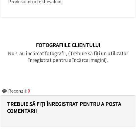
Produsul nu a fost evaluat.
făcând clic
pe butonul
"Salvați"
Аcceptati
toate!
FOTOGRAFIILE CLIENTULUI
Setări
Nu s-au încărcat fotografii, (Trebuie să fiți un utilizator
înregistrat pentru a încărca imagini).
Recenzii:
0
TREBUIE SĂ FIȚI ÎNREGISTRAT PENTRU A POSTA
COMENTARII