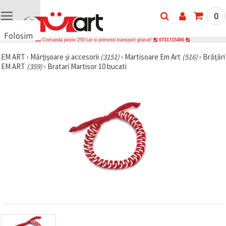
0
Folosim
Comanda peste 250 Lei si primesti transport gratuit!
0731715486
cookie-
EM ART
›
Mărţişoare și accesorii
(3151)
›
Martisoare Em Art
(516)
›
Brățări
uri
EM ART
(359)
›
Bratari Martisor 10 bucati
🍪 Folosim
cookie-uri
și
tehnologii
similare
pentru a
asigura
funcționarea
corectă a
site-ului,
pentru a vă
îmbunătăți
experiența
și, cu
acordul
dumneavoastră,
pentru a
analiza
traficul și a
afișa