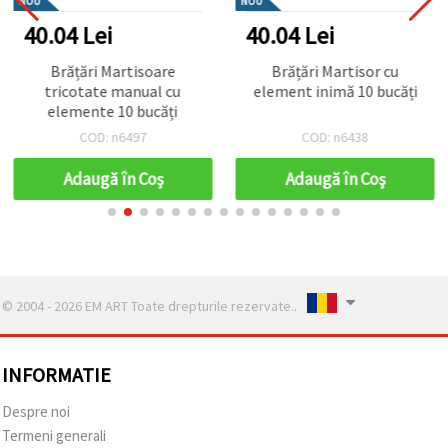
NOU
NOU
40.04 Lei
40.04 Lei
Brățări Martisoare
Brățări Martisor cu
tricotate manual cu
element inimă 10 bucăți
elemente 10 bucăți
COD: n6497
COD: n6438
Adaugă în Coş
Adaugă în Coş
© 2004 - 2026 EM ART Toate drepturile rezervate..
INFORMATIE
Despre noi
Termeni generali