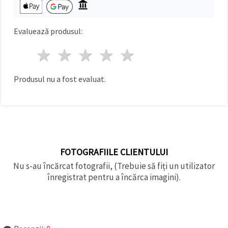
făcând clic
pe butonul
"Salvați"
Evaluează produsul:
Аcceptati
1 stea
2 stele
3 stele
4 stele
5 stele
toate!
Setări
Produsul nu a fost evaluat.
FOTOGRAFIILE CLIENTULUI
Nu s-au încărcat fotografii, (Trebuie să fiți un utilizator
înregistrat pentru a încărca imagini).