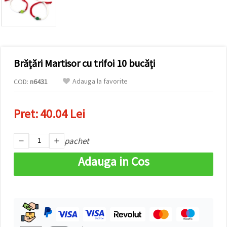
conținut și
reclame
mai
relevante,
inclusiv cu
ajutorul
partenerilor
Brățări Martisor cu trifoi 10 bucăți
noștri de
analiză și
marketing.
Adauga la favorite
COD:
n6431
Puteți fi de
acord să
utilizați
Pret:
40.04 Lei
toate
cookie -
urile făcând
pachet
clic pe
"acceptati
toate!" Sau
Adauga in Cos
să vă
indicați
preferințele
în setări
selectând
un tip de
cookie -uri
dat și