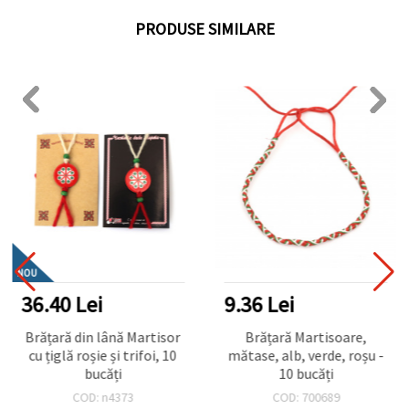
PRODUSE SIMILARE
NOU
36.40 Lei
9.36 Lei
Brățară din lână Martisor
Brățară Martisoare,
cu țiglă roșie și trifoi, 10
mătase, alb, verde, roșu -
bucăți
10 bucăți
COD: n4373
COD: 700689