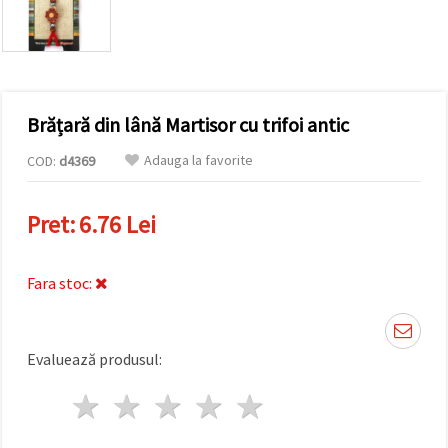
conținut și
reclame
mai
relevante,
inclusiv cu
ajutorul
partenerilor
Brățară din lână Martisor cu trifoi antic
noștri de
analiză și
marketing.
Adauga la favorite
COD:
d4369
Puteți fi de
acord să
utilizați
Pret:
6.76 Lei
toate
cookie -
urile făcând
clic pe
Fara stoc:
"acceptati
toate!" Sau
să vă
indicați
Evaluează produsul:
preferințele
în setări
selectând
1 stea
2 stele
3 stele
4 stele
5 stele
un tip de
cookie -uri
dat și