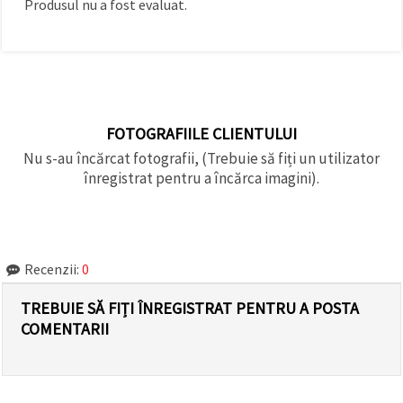
Produsul nu a fost evaluat.
făcând clic
pe butonul
"Salvați"
Аcceptati
toate!
FOTOGRAFIILE CLIENTULUI
Setări
Nu s-au încărcat fotografii, (Trebuie să fiți un utilizator
înregistrat pentru a încărca imagini).
Recenzii:
0
TREBUIE SĂ FIȚI ÎNREGISTRAT PENTRU A POSTA
COMENTARII