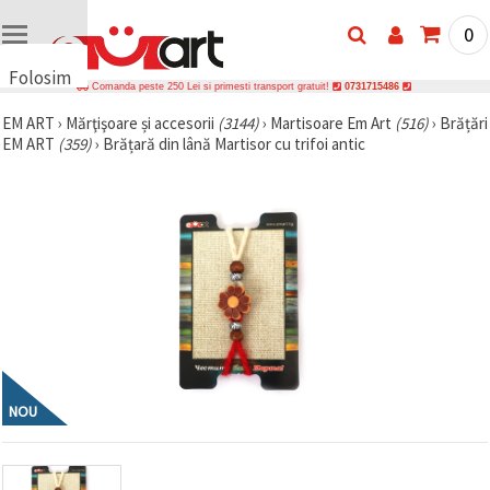
0
Folosim
Comanda peste 250 Lei si primesti transport gratuit!
0731715486
cookie-
EM ART
›
Mărţişoare și accesorii
(3144)
›
Martisoare Em Art
(516)
›
Brățări
uri
EM ART
(359)
›
Brățară din lână Martisor cu trifoi antic
🍪 Folosim
cookie-uri
și
tehnologii
similare
pentru a
asigura
funcționarea
corectă a
site-ului,
pentru a vă
îmbunătăți
experiența
și, cu
acordul
NOU
dumneavoastră,
pentru a
analiza
traficul și a
afișa