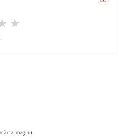
ele
3 stele
4 stele
5 stele
.
ncărca imagini).