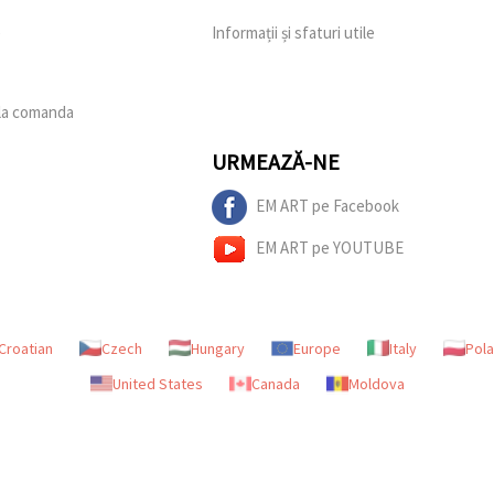
e
Informații și sfaturi utile
 la comanda
URMEAZĂ-NE
EM ART pe Facebook
EM ART pe YOUTUBE
Croatian
Czech
Hungary
Europe
Italy
Pol
United States
Canada
Moldova