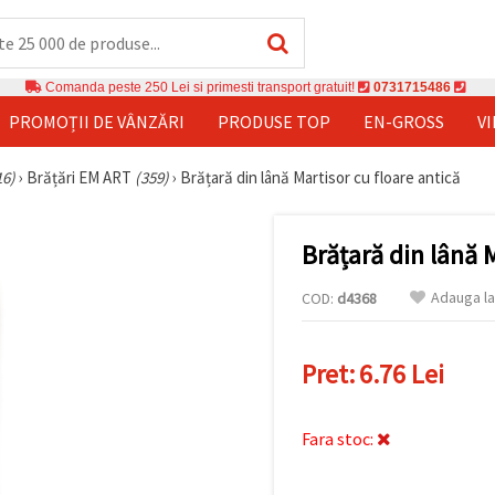
Comanda peste 250 Lei si primesti transport gratuit!
0731715486
PROMOȚII DE VÂNZĂRI
PRODUSE TOP
EN-GROSS
V
16)
›
Brățări EM ART
(359)
›
Brățară din lână Martisor cu floare antică
Brățară din lână M
Adauga la
COD:
d4368
Pret:
6.76 Lei
Fara stoc: