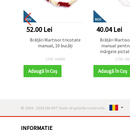
NOU
NOU
52.00 Lei
40.04 Lei
bucati
Brățări Martisor tricotate
Brățări Martisor tricota
manual, 10 bucăți
manual pentru 
mărgele pictat
COD: n6486
COD: n6
Adaugă în Coş
Adaugă în Coş
© 2004 - 2026 EM ART Toate drepturile rezervate..
INFORMATIE