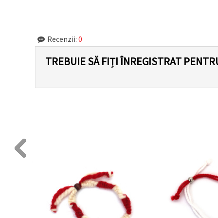
făcând clic
pe butonul
"Salvați"
Recenzii:
0
Аcceptati
toate!
TREBUIE SĂ FIȚI ÎNREGISTRAT PENTR
Setări