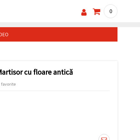
0
IDEO
artisor cu floare antică
 favorite