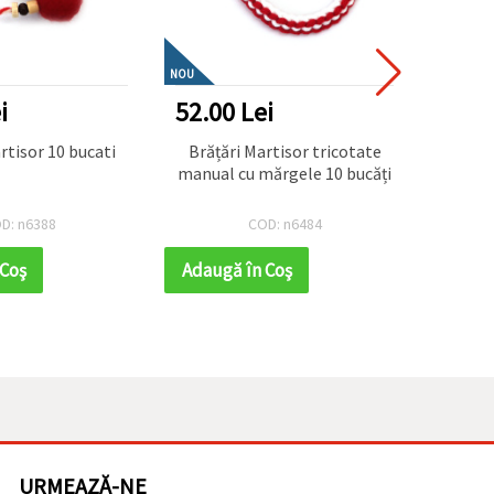
NOU
i
52.00 Lei
93.6
rtisor 10 bucati
Brățări Martisor tricotate
Brata
manual cu mărgele 10 bucăți
D: n6388
COD: n6484
 Coş
Adaugă în Coş
Adaug
URMEAZĂ-NE