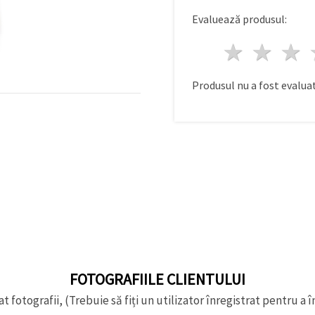
Evaluează produsul:
1 stea
2 st
Produsul nu a fost evaluat
FOTOGRAFIILE CLIENTULUI
t fotografii, (Trebuie să fiți un utilizator înregistrat pentru a î