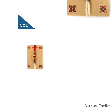
conținut și
reclame
mai
relevante,
inclusiv cu
ajutorul
NOU
partenerilor
noștri de
analiză și
marketing.
Puteți fi de
acord să
utilizați
toate
cookie -
urile făcând
clic pe
"acceptati
toate!" Sau
să vă
indicați
preferințele
în setări
selectând
un tip de
cookie -uri
Nu s-au încărca
dat și