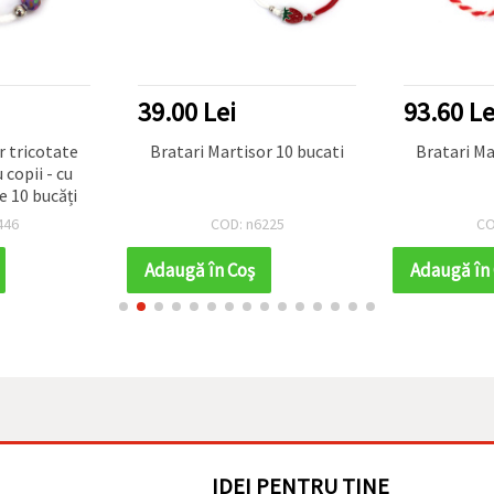
39.00 Lei
93.60 Le
te
Bratari Martisor 10 bucati
Bratari Ma
copii - cu
e 10 bucăți
446
COD: n6225
CO
Adaugă în Coş
Adaugă în
IDEI PENTRU TINE