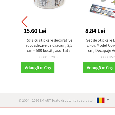
15.60 Lei
8.84 Lei
 negre
Rolă cu stickere decorative
Set de Stickere
5 cm, 4
autoadezive de Crăciun, 2,5
2 Foi, Model Co
e –
cm – 500 bucăți, asortate
cm, Decupaje A
e și
pentru Lucru Ma
COD: 612085
COD: 852
hetarea
Scrapbooking ș
lor,
DIY
Adaugă în Coş
Adaugă în Coş
lor DIY
© 2004 - 2026 EM ART Toate drepturile rezervate..