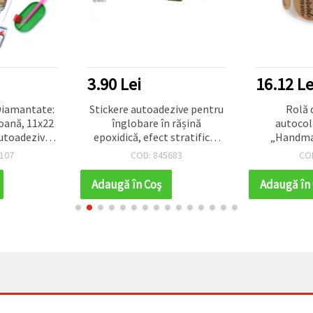
3.90 Lei
16.12 Le
 Diamantate:
Stickere autoadezive pentru
Rolă 
roană, 11x22
înglobare în rășină
autocol
utoadezive
epoxidică, efect stratificat
„Handma
nual Copii,
pictat manual, model plante
pentru deco
107
COD: 845683
CO
i Ornamente
acvatice, 241 x 56 mm, set de
8 buc.
Adaugă în Coş
Adaugă în