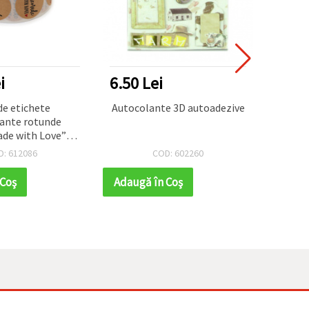
i
6.50 Lei
1.04
de etichete
Autocolante 3D autoadezive
Sti
ante rotunde
autoa
de with Love”
rare, 2,5 cm - 500
D: 612086
COD: 602260
buc.
 Coş
Adaugă în Coş
Adaug