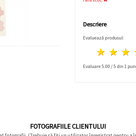
Descriere
Evaluează produsul:
1 stea
2 st
Evaluare
5.00
/
5
din
1
punc
FOTOGRAFIILE CLIENTULUI
t fotografii, (Trebuie să fiți un utilizator înregistrat pentru a î