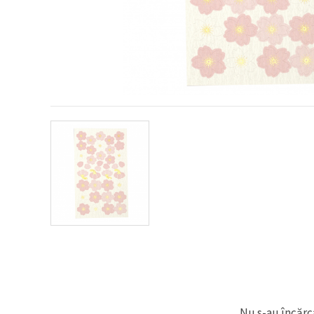
conținut și
reclame
mai
relevante,
inclusiv cu
ajutorul
partenerilor
noștri de
analiză și
marketing.
Puteți fi de
acord să
utilizați
toate
cookie -
urile făcând
clic pe
"acceptati
toate!" Sau
să vă
indicați
preferințele
în setări
selectând
un tip de
cookie -uri
dat și
Nu s-au încărca