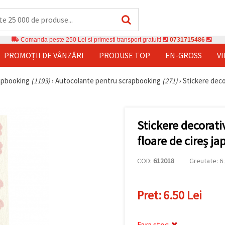
Comanda peste 250 Lei si primesti transport gratuit!
0731715486
PROMOȚII DE VÂNZĂRI
PRODUSE TOP
EN-GROSS
V
rapbooking
(1193)
›
Autocolante pentru scrapbooking
(271)
›
Stickere deco
Stickere decorati
floare de cireș ja
COD:
612018
Greutate: 6 
Pret:
6.50 Lei
Fara stoc: