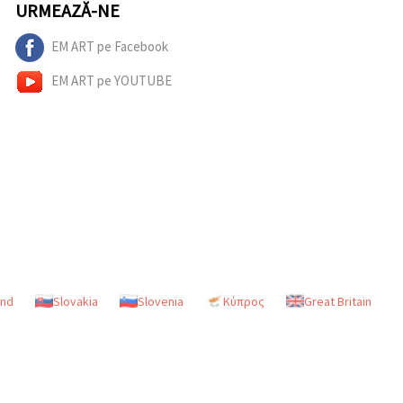
URMEAZĂ-NE
EM ART pe Facebook
EM ART pe YOUTUBE
and
Slovakia
Slovenia
Κύπρος
Great Britain