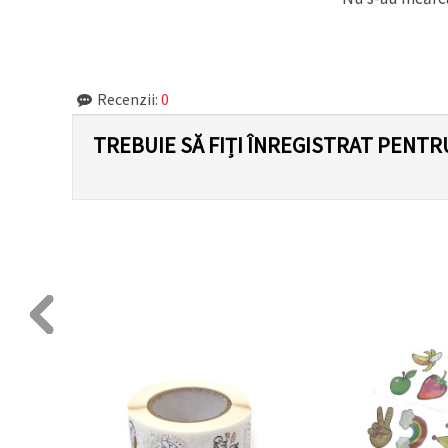
făcând clic
pe butonul
"Salvați"
Аcceptati
Recenzii:
0
toate!
TREBUIE SĂ FIȚI ÎNREGISTRAT PENTR
Setări