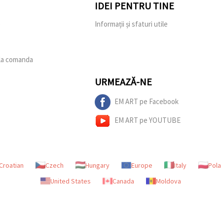
IDEI PENTRU TINE
e
Informații și sfaturi utile
 la comanda
URMEAZĂ-NE
EM ART pe Facebook
EM ART pe YOUTUBE
Croatian
Czech
Hungary
Europe
Italy
Pol
United States
Canada
Moldova