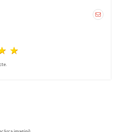
ele
3 stele
4 stele
5 stele
te.
ncărca imagini).