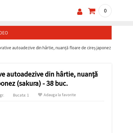
0
IDEO
rative autoadezive din hârtie, nuanță floare de cireș japonez
ve autoadezive din hârtie, nuanță
ponez (sakura) - 38 buc.
Adauga la favorite
gr.
Bucata: 1