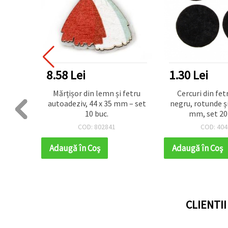
8.58 Lei
1.30 Lei
ter,
Mărțișor din lemn și fetru
Cercuri din fet
m - set
autoadeziv, 44 x 35 mm – set
negru, rotunde și
10 buc.
mm, set 20
COD: 802841
COD: 404
Adaugă în Coş
Adaugă în Coş
CLIENTI