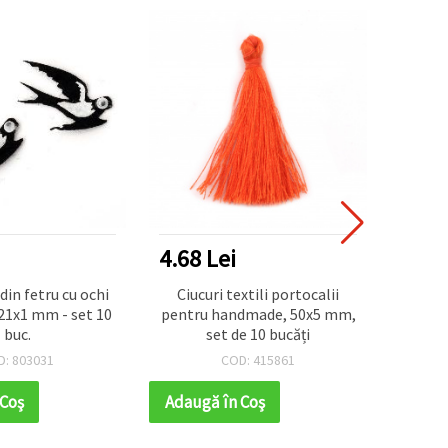
4.68 Lei
3.64
din fetru cu ochi
Ciucuri textili portocalii
Pandan
21x1 mm - set 10
pentru handmade, 50x5 mm,
decora
buc.
set de 10 bucăți
culoa
mm, o
D: 803031
COD: 415861
 Coş
Adaugă în Coş
Adaug