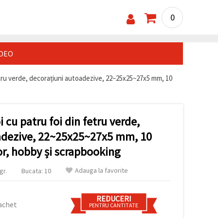
0
IDEO
etru verde, decorațiuni autoadezive, 22~25x25~27x5 mm, 10
 cu patru foi din fetru verde,
adezive, 22~25x25~27x5 mm, 10
or, hobby și scrapbooking
Adauga la favorite
gr.
Bucata: 10
REDUCERI
achet
PENTRU CANTITATE