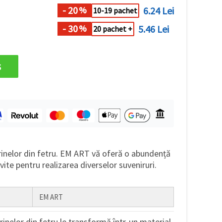
- 20
6.24 Lei
%
10-19 pachet
- 30
5.46 Lei
%
20 pachet +
s
rinelor din fetru. EM ART vă oferă o abundență
ivite pentru realizarea diverselor suveniruri.
EM ART
nelor din fetru le transformă într-un material