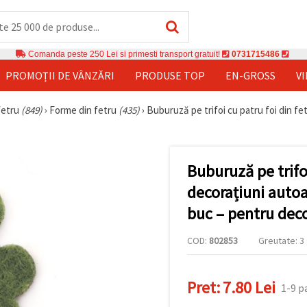
Comanda peste 250 Lei si primesti transport gratuit!
0731715486
PROMOȚII DE VÂNZĂRI
PRODUSE TOP
EN-GROSS
V
fetru
(849)
›
Forme din fetru
(435)
›
Buburuză pe trifoi cu patru foi din f
Buburuză pe trifoi
decorațiuni auto
buc – pentru dec
COD:
802853
Greutate: 3 
Pret:
7.80 Lei
1-9 p