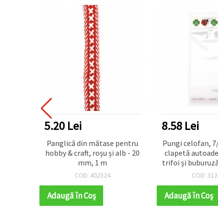
5.20 Lei
8.58 Lei
ndunică
Panglică din mătase pentru
Pungi celofan, 7
Pachet
hobby & craft, roșu și alb - 20
clapetă autoade
mm, 1 m
trifoi și buburuz
100 buc
COD: 402524
COD: 312
Adaugă în Coş
Adaugă în Coş