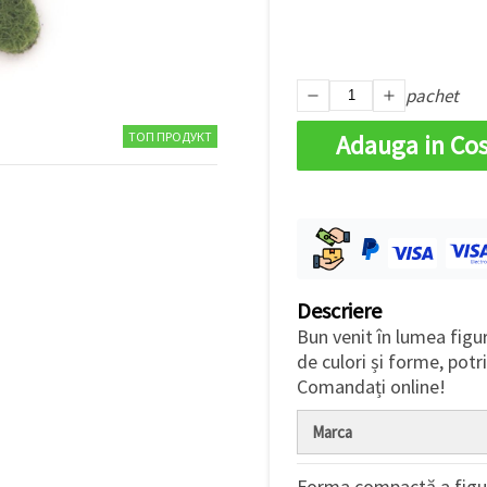
pachet
ТОП ПРОДУКТ
Adauga in Co
Descriere
Bun venit în lumea figu
de culori și forme, potr
Comandați online!
Marca
Forma compactă a figuri