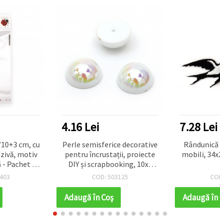
4.16 Lei
7.28 Lei
/10+3 cm, cu
Perle semisferice decorative
Rândunică 
zivă, motiv
pentru încrustații, proiecte
mobili, 34x
ă - Pachet de
DIY și scrapbooking, 10x5
ăți
mm, orificiu 1 mm, Alb
403
COD: 503125
CO
Curcubeu Solid, 20 buc.
Adaugă în Coş
Adaugă în