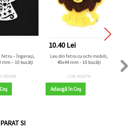
10.40 Lei
16.6
n fetru – Îngerași,
Leu din fetru cu ochi mobili,
Nast
0 mm – 10 bucăți
40x44 mm - 10 bucăți
mixte,
de
D: 802941
COD: 802876
 Coş
Adaugă în Coş
Adaug
PARAT SI