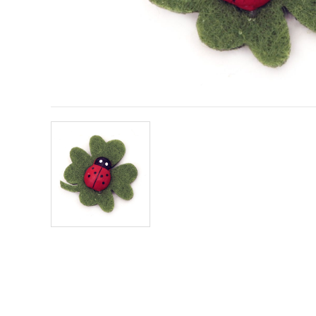
conținut și
reclame
mai
relevante,
inclusiv cu
ajutorul
partenerilor
noștri de
analiză și
marketing.
Puteți fi de
acord să
utilizați
toate
cookie -
urile făcând
clic pe
"acceptati
toate!" Sau
să vă
indicați
preferințele
în setări
selectând
un tip de
cookie -uri
dat și