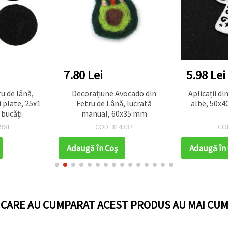
7.80 Lei
5.98 Lei
ru de lână,
Decorațiune Avocado din
Aplicații di
 plate, 25x1
Fetru de Lână, lucrată
albe, 50x4
 bucăți
manual, 60x35 mm
961
COD: 814337
CO
Adaugă în Coş
Adaugă în
I CARE AU CUMPARAT ACEST PRODUS AU MAI CUM