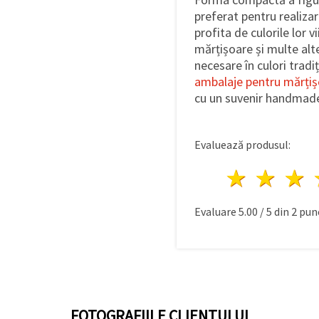
preferat pentru realiza
profita de culorile lor 
mărțișoare și multe alt
necesare în culori trad
ambalaje pentru mărți
cu un suvenir handmade
Evaluează produsul:
1 stea
2 st
Evaluare
5.00
/
5
din
2
punc
FOTOGRAFIILE CLIENTULUI