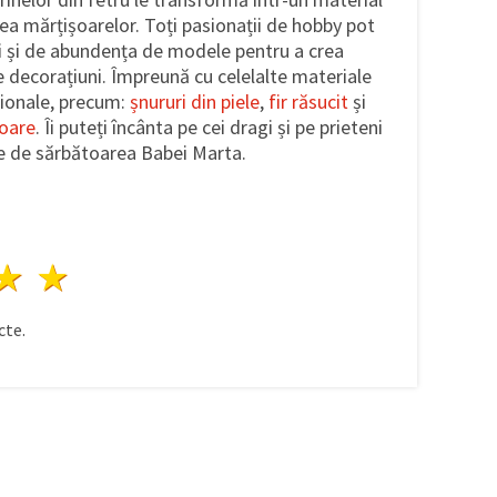
rea mărțișoarelor. Toți pasionații de hobby pot
vii și de abundența de modele pentru a crea
e decorațiuni. Împreună cu celelalte materiale
iționale, precum:
șnururi din piele
,
fir răsucit
și
șoare
. Îi puteți încânta pe cei dragi și pe prieteni
 de sărbătoarea Babei Marta.
ele
3 stele
4 stele
5 stele
te.