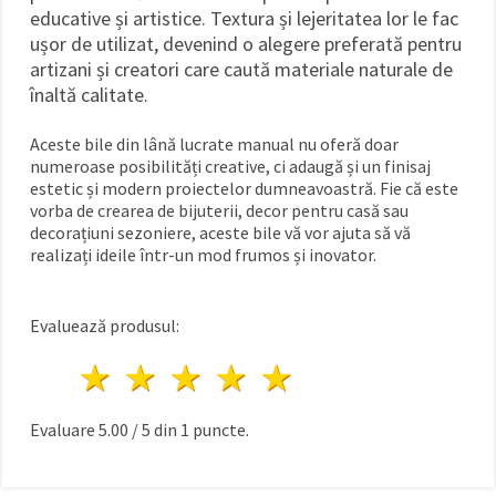
educative și artistice. Textura și lejeritatea lor le fac
ușor de utilizat, devenind o alegere preferată pentru
artizani și creatori care caută materiale naturale de
înaltă calitate.
Aceste bile din lână lucrate manual nu oferă doar
numeroase posibilități creative, ci adaugă și un finisaj
estetic și modern proiectelor dumneavoastră. Fie că este
vorba de crearea de bijuterii, decor pentru casă sau
decorațiuni sezoniere, aceste bile vă vor ajuta să vă
realizați ideile într-un mod frumos și inovator.
Evaluează produsul:
1 stea
2 stele
3 stele
4 stele
5 stele
Evaluare
5.00
/
5
din
1
puncte.