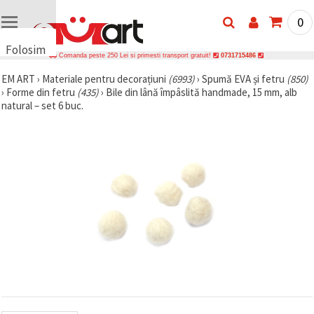
0
Folosim
Comanda peste 250 Lei si primesti transport gratuit!
0731715486
cookie-
EM ART
›
Materiale pentru decorațiuni
(6993)
›
Spumă EVA și fetru
(850)
uri
›
Forme din fetru
(435)
›
Bile din lână împâslită handmade, 15 mm, alb
🍪 Folosim
natural – set 6 buc.
cookie-uri
și
tehnologii
similare
pentru a
asigura
funcționarea
corectă a
site-ului,
pentru a vă
îmbunătăți
experiența
și, cu
acordul
dumneavoastră,
pentru a
analiza
traficul și a
afișa