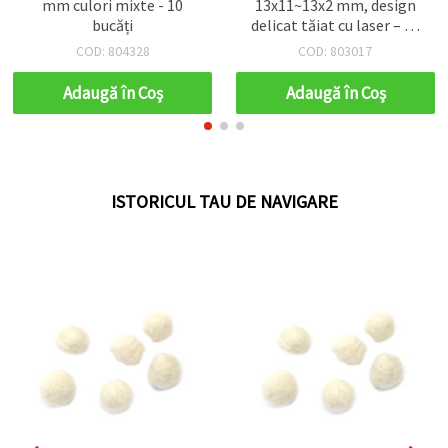
mm culori mixte - 10
13x11~13x2 mm, design
bucăți
delicat tăiat cu laser – 20
bucăți
COD: 804328
COD: 803017
Adaugă în Coş
Adaugă în Coş
ISTORICUL TAU DE NAVIGARE