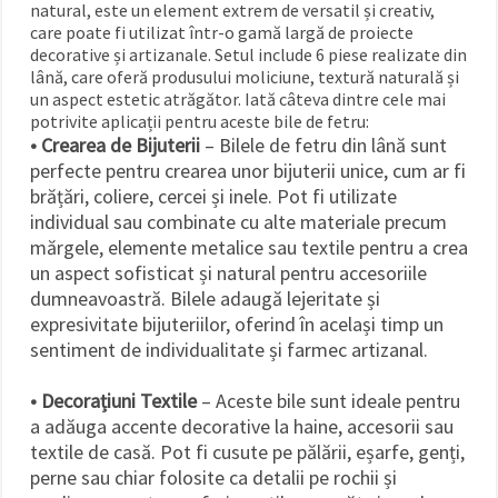
natural, este un element extrem de versatil și creativ,
care poate fi utilizat într-o gamă largă de proiecte
decorative și artizanale. Setul include 6 piese realizate din
lână, care oferă produsului moliciune, textură naturală și
un aspect estetic atrăgător. Iată câteva dintre cele mai
potrivite aplicații pentru aceste bile de fetru:
• Crearea de Bijuterii
– Bilele de fetru din lână sunt
perfecte pentru crearea unor bijuterii unice, cum ar fi
brățări, coliere, cercei și inele. Pot fi utilizate
individual sau combinate cu alte materiale precum
mărgele, elemente metalice sau textile pentru a crea
un aspect sofisticat și natural pentru accesoriile
dumneavoastră. Bilele adaugă lejeritate și
expresivitate bijuteriilor, oferind în același timp un
sentiment de individualitate și farmec artizanal.
• Decorațiuni Textile
– Aceste bile sunt ideale pentru
a adăuga accente decorative la haine, accesorii sau
textile de casă. Pot fi cusute pe pălării, eșarfe, genți,
perne sau chiar folosite ca detalii pe rochii și