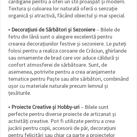
cardigane pentru a oferi un stil proaspăt și modern.
Textura și culoarea lor naturală oferă o senzație
organică și atractivă, făcând obiectul și mai special.
• Decorațiuni de Sărbători și Sezoniere
– Bilele de
fetru din lână sunt o alegere excelentă pentru
crearea decorațiunilor festive și sezoniere. Le puteți
folosi pentru a realiza coroane de Crăciun, ghirlande
sau ornamente de brad care vor aduce căldură și
confort atmosferei de sărbătoare. Sunt, de
asemenea, potrivite pentru a crea aranjamente
tematice pentru Paște sau alte sărbători, combinând
ușor cu materiale naturale precum lemnul și
țesăturile.
• Proiecte Creative și Hobby-uri
– Bilele sunt
perfecte pentru diverse proiecte de artizanat și
activități creative. Pot fi utilizate pentru a crea
jucării pentru copii, accesorii de păr, decorațiuni
pentru felicitări sau chiar ca parte a proiectelor