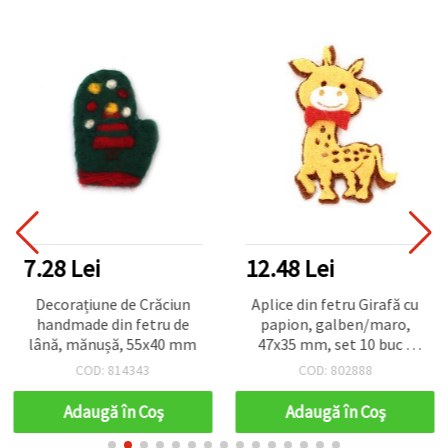
7.28 Lei
12.48 Lei
Decorațiune de Crăciun
Aplice din fetru Girafă cu
handmade din fetru de
papion, galben/maro,
lână, mănușă, 55x40 mm
47x35 mm, set 10 buc –
figurine decorative pentru
COD: 814343
COD: 802888
decor copii, cardmaking și
scrapbooking
Adaugă în Coş
Adaugă în Coş