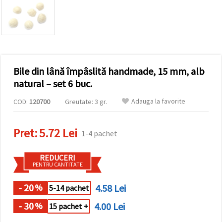
conținut și
reclame
mai
relevante,
inclusiv cu
ajutorul
partenerilor
noștri de
Bile din lână împâslită handmade, 15 mm, alb
analiză și
marketing.
natural – set 6 buc.
Puteți fi de
acord să
Adauga la favorite
COD:
120700
Greutate: 3 gr.
utilizați
toate
cookie -
Pret:
5.72 Lei
urile făcând
1-4 pachet
clic pe
"acceptati
toate!" Sau
REDUCERI
să vă
PENTRU CANTITATE
indicați
preferințele
în setări
- 20
4.58 Lei
%
5-14 pachet
selectând
un tip de
- 30
4.00 Lei
%
15 pachet +
cookie -uri
dat și