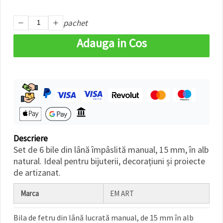
făcând clic
pe butonul
"Salvați"
pachet
Adauga in Cos
Аcceptati
toate!
Setări
Descriere
Set de 6 bile din lână împâslită manual, 15 mm, în alb
natural. Ideal pentru bijuterii, decorațiuni și proiecte
de artizanat.
Marca
EM ART
Bila de fetru din lână lucrată manual, de 15 mm în alb