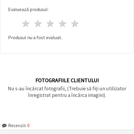
făcând clic
pe butonul
Evaluează produsul:
"Salvați"
1 stea
2 stele
3 stele
4 stele
5 stele
Аcceptati
toate!
Produsul nu a fost evaluat.
Setări
FOTOGRAFIILE CLIENTULUI
Nu s-au încărcat fotografii, (Trebuie să fiți un utilizator
înregistrat pentru a încărca imagini).
Recenzii:
0