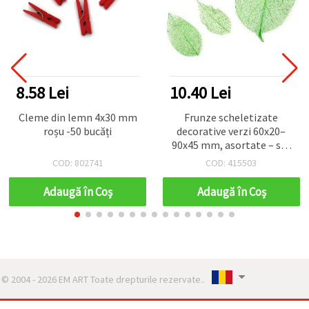
8.58 Lei
10.40 Lei
Cleme din lemn 4x30 mm
Frunze scheletizate
roșu -50 bucăți
decorative verzi 60x20–
90x45 mm, asortate – set
20 buc.
COD: 802741
COD: 415503
Adaugă în Coş
Adaugă în Coş
© 2004 - 2026 EM ART Toate drepturile rezervate..