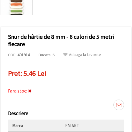
conținut și
reclame
mai
relevante,
inclusiv cu
ajutorul
partenerilor
Snur de hârtie de 8 mm - 6 culori de 5 metri
noștri de
analiză și
fiecare
marketing.
Puteți fi de
Adauga la favorite
COD:
401914
Bucata: 6
acord să
utilizați
toate
Pret:
5.46 Lei
cookie -
urile făcând
clic pe
"acceptati
Fara stoc:
toate!" Sau
să vă
indicați
preferințele
în setări
Descriere
selectând
un tip de
cookie -uri
Marca
EM ART
dat și