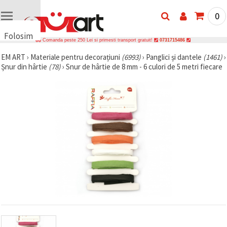
0
Folosim
Comanda peste 250 Lei si primesti transport gratuit!
0731715486
cookie-
EM ART
›
Materiale pentru decorațiuni
(6993)
›
Panglici și dantele
(1461)
›
uri
Șnur din hârtie
(78)
›
Snur de hârtie de 8 mm - 6 culori de 5 metri fiecare
🍪 Folosim
cookie-uri
și
tehnologii
similare
pentru a
asigura
funcționarea
corectă a
site-ului,
pentru a vă
îmbunătăți
experiența
și, cu
acordul
dumneavoastră,
pentru a
analiza
traficul și a
afișa