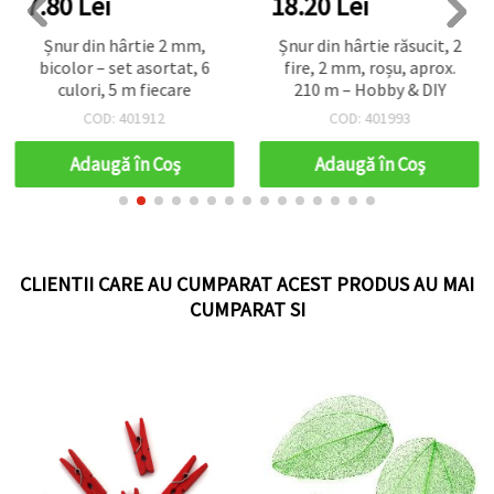
7.80 Lei
18.20 Lei
Șnur din hârtie 2 mm,
Șnur din hârtie răsucit, 2
bicolor – set asortat, 6
fire, 2 mm, roșu, aprox.
culori, 5 m fiecare
210 m – Hobby & DIY
COD: 401912
COD: 401993
Adaugă în Coş
Adaugă în Coş
CLIENTII CARE AU CUMPARAT ACEST PRODUS AU MAI
CUMPARAT SI