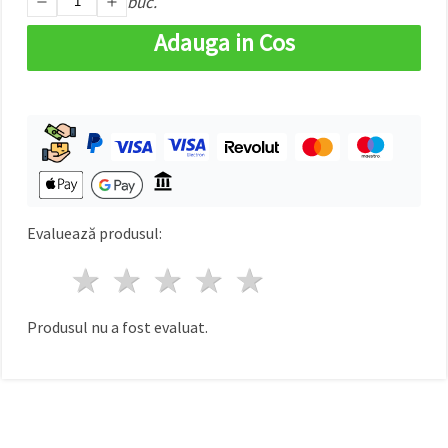
buc.
făcând clic
pe butonul
Adauga in Cos
"Salvați"
Аcceptati
toate!
Setări
Evaluează produsul:
1 stea
2 stele
3 stele
4 stele
5 stele
Produsul nu a fost evaluat.