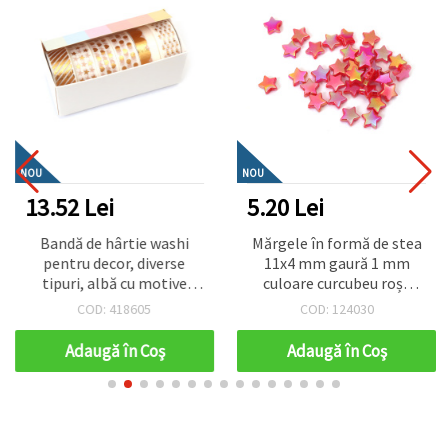
NOU
NOU
13.52 Lei
5.20 Lei
Bandă de hârtie washi
Mărgele în formă de stea
pentru decor, diverse
11x4 mm gaură 1 mm
tipuri, albă cu motive
culoare curcubeu roșu
aurii, 15 mm - 6 role x 2
deschis -20 grame ~ 90
COD: 418605
COD: 124030
metri
bucăți
Adaugă în Coş
Adaugă în Coş