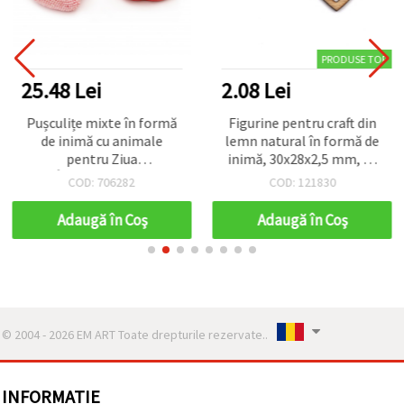
PRODUSE TOP
25.48 Lei
2.08 Lei
Pușculițe mixte în formă
Figurine pentru craft din
de inimă cu animale
lemn natural în formă de
pentru Ziua
inimă, 30x28x2,5 mm, 10
Îndrăgostiților
buc.
COD: 706282
COD: 121830
Adaugă în Coş
Adaugă în Coş
© 2004 - 2026 EM ART Toate drepturile rezervate..
INFORMATIE