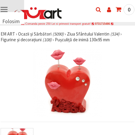
0
Folosim
Comanda peste 250 Lei si primesti transport gratuit!
0731715486
cookie-
EM ART
›
Ocazii și Sărbători
(5090)
›
Ziua Sfântului Valentin
(534)
›
uri
Figurine și decorațiuni
(108)
›
Pușculiță de inimă 130x95 mm
🍪 Folosim
cookie-uri
și
tehnologii
similare
pentru a
asigura
funcționarea
corectă a
site-ului,
pentru a vă
îmbunătăți
experiența
și, cu
acordul
dumneavoastră,
pentru a
analiza
traficul și a
afișa