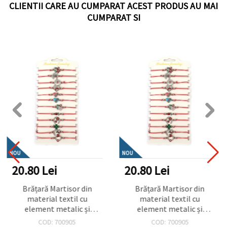
CLIENTII CARE AU CUMPARAT ACEST PRODUS AU MAI
CUMPARAT SI
NOU
NOU
20.80 Lei
20.80 Lei
Brățară Martisor din
Brățară Martisor din
material textil cu
material textil cu
element metalic și
element metalic și
cristale ASORTATE - 12
cristale ASORTATE - 12
COD: 700905
COD: 700905