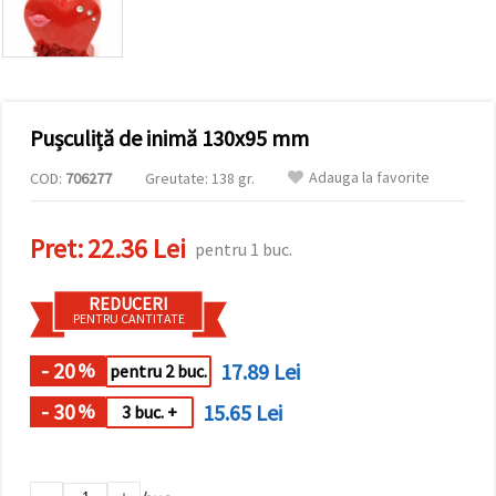
conținut și
reclame
mai
relevante,
inclusiv cu
ajutorul
partenerilor
Pușculiță de inimă 130x95 mm
noștri de
analiză și
marketing.
Adauga la favorite
COD:
706277
Greutate: 138 gr.
Puteți fi de
acord să
utilizați
Pret:
22.36 Lei
pentru 1 buc.
toate
cookie -
urile făcând
REDUCERI
clic pe
PENTRU CANTITATE
"acceptati
toate!" Sau
să vă
- 20
17.89 Lei
%
pentru 2 buc.
indicați
preferințele
- 30
15.65 Lei
%
3 buc. +
în setări
selectând
un tip de
cookie -uri
dat și