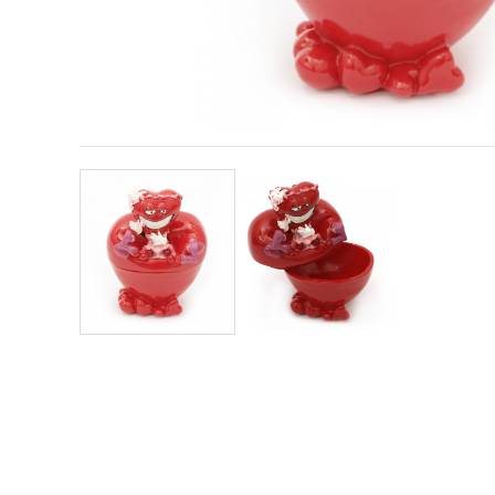
conținut și
reclame
mai
relevante,
inclusiv cu
ajutorul
partenerilor
noștri de
analiză și
marketing.
Puteți fi de
acord să
utilizați
toate
cookie -
urile făcând
clic pe
"acceptati
toate!" Sau
să vă
indicați
preferințele
în setări
selectând
un tip de
cookie -uri
dat și