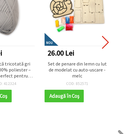
NOU
NOU
i
26.00 Lei
31.2
că tricotată gri
Set de penare din lemn cu lut
Tapise
00% poliester –
de modelat cu auto-uscare -
cm, di
perfect pentru
melc
par
icotat și proiecte
st
D: 412324
COD: 852571
 creative
 Coş
Adaugă în Coş
Adaug