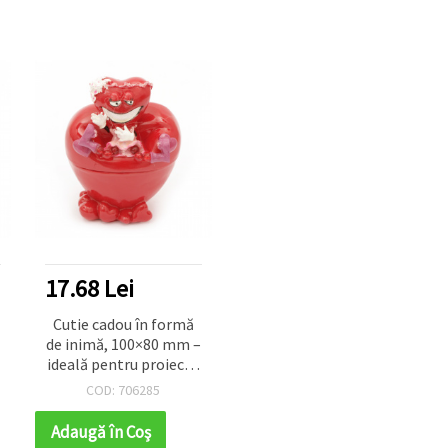
17.68 Lei
Cutie cadou în formă
de inimă, 100×80 mm –
ideală pentru proiecte
DIY de Ziua
COD: 706285
Îndrăgostiților
Adaugă în Coş