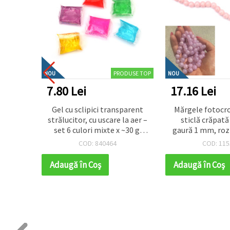
PRODUSE TOP
NOU
NOU
7.80 Lei
17.16 Lei
ntru
Gel cu sclipici transparent
Mărgele fotocr
ucăți
strălucitor, cu uscare la aer –
sticlă crăpat
30x2,5
set 6 culori mixte x ~30 g,
gaură 1 mm, roz
rioară
perfect pentru craft pentru
deschis la soare
COD: 840464
COD: 115
1 mm
copii, decorațiuni și proiecte
buc – ideale pent
căți
DIY creative
beading și pro
Adaugă în Coş
Adaugă în Coş