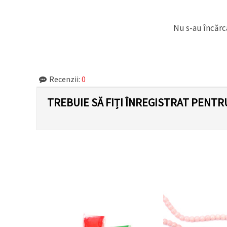
făcând clic
pe butonul
"Salvați"
Nu s-au încărca
Аcceptati
toate!
Setări
Recenzii:
0
TREBUIE SĂ FIȚI ÎNREGISTRAT PENTR