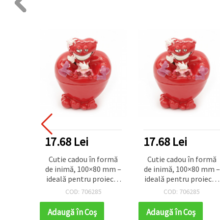
17.68 Lei
17.68 Lei
Cutie cadou în formă
Cutie cadou în formă
de inimă, 100×80 mm –
de inimă, 100×80 mm –
ideală pentru proiecte
ideală pentru proiecte
DIY de Ziua
DIY de Ziua
COD: 706285
COD: 706285
Îndrăgostiților
Îndrăgostiților
Adaugă în Coş
Adaugă în Coş