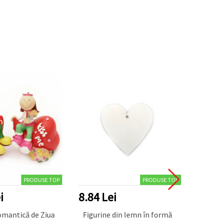
PRODUSE TOP
PRODUSE TOP
i
8.84 Lei
17.6
omantică de Ziua
Figurine din lemn în formă
Organiz