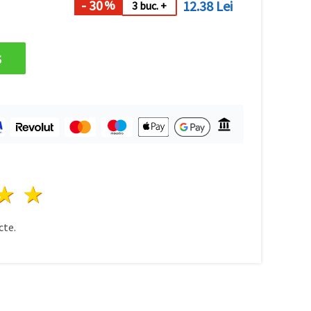
- 30
12.38 Lei
%
3 buc. +
s
ele
3 stele
4 stele
5 stele
te.