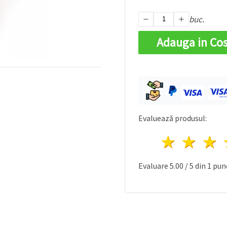
buc.
Adauga in Co
Evaluează produsul:
1 stea
2 st
Evaluare
5.00
/
5
din
1
punc