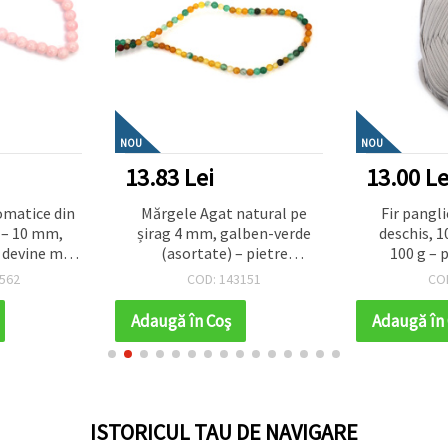
NOU
NOU
13.83 Lei
13.00 Le
omatice din
Mărgele Agat natural pe
Fir pangli
ă – 10 mm,
șirag 4 mm, galben-verde
deschis, 1
 devine mov
(asortate) – pietre
100 g – 
 – șirag ~85
semiprețioase rotunde, ±97
croșetat, tr
562
COD: 143151
CO
ru bijuterii,
buc
DIY
iecte DIY
Adaugă în Coş
Adaugă în
ISTORICUL TAU DE NAVIGARE