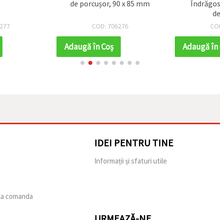
de porcușor, 90 x 85 mm
Îndrăgos
de
277
COD: 706276
CO
Adaugă în Coş
Adaugă în
IDEI PENTRU TINE
e
Informații și sfaturi utile
 la comanda
URMEAZĂ-NE