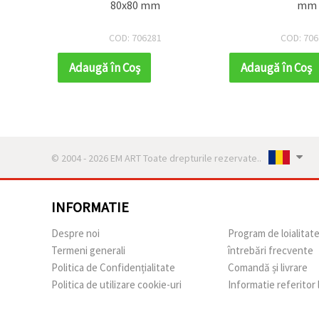
ru Ziua
80x80 mm
mm
COD: 706281
COD: 706
Adaugă în Coş
Adaugă în Coş
© 2004 - 2026 EM ART Toate drepturile rezervate..
INFORMATIE
Despre noi
Program de loialitat
Termeni generali
întrebări frecvente
Politica de Confidențialitate
Comandă și livrare
Politica de utilizare cookie-uri
Informatie referitor