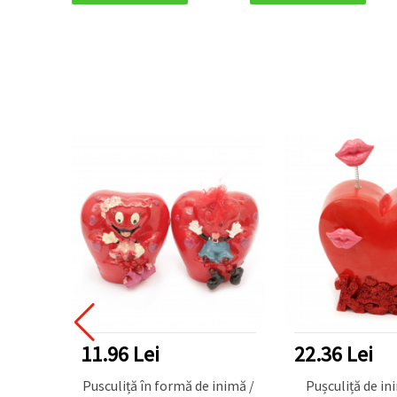
11.96 Lei
22.36 Lei
ormă de
Pusculiță în formă de inimă /
Pușculiță de i