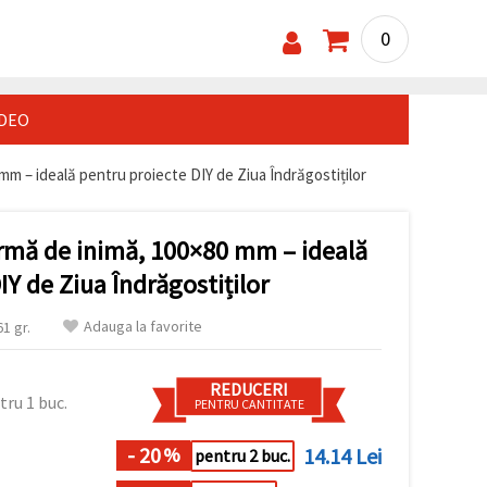
0
IDEO
mm – ideală pentru proiecte DIY de Ziua Îndrăgostiților
ormă de inimă, 100×80 mm – ideală
IY de Ziua Îndrăgostiților
Adauga la favorite
1 gr.
REDUCERI
tru 1 buc.
PENTRU CANTITATE
- 20
14.14 Lei
%
pentru 2 buc.