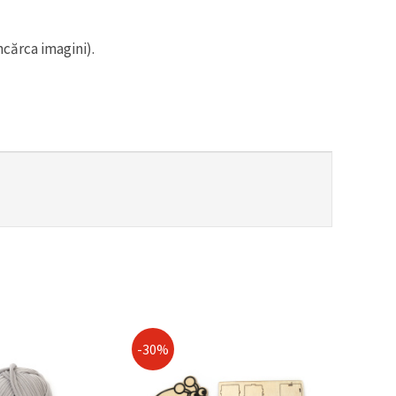
ncărca imagini).
-30%