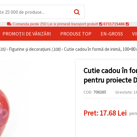
Comanda peste 250 Lei si primesti transport gratuit!
0731715486
PROMOȚII DE VÂNZĂRI
PRODUSE TOP
EN-GROSS
V
535)
›
Figurine și decorațiuni
(108)
›
Cutie cadou în formă de inimă, 100×80 
Cutie cadou în f
pentru proiecte D
COD:
706285
Greutate: 16
Pret:
17.68 Lei
pen