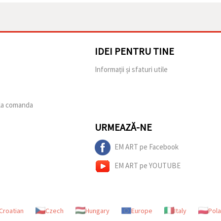
IDEI PENTRU TINE
e
Informații și sfaturi utile
 la comanda
URMEAZĂ-NE
EM ART pe Facebook
EM ART pe YOUTUBE
Croatian
Czech
Hungary
Europe
Italy
Pol