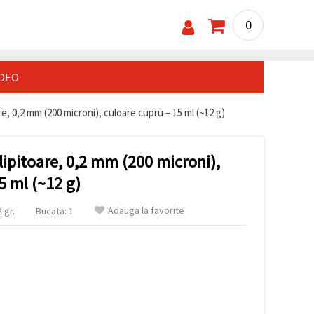
0
IDEO
re, 0,2 mm (200 microni), culoare cupru – 15 ml (~12 g)
clipitoare, 0,2 mm (200 microni),
5 ml (~12 g)
Adauga la favorite
 gr.
Bucata: 1