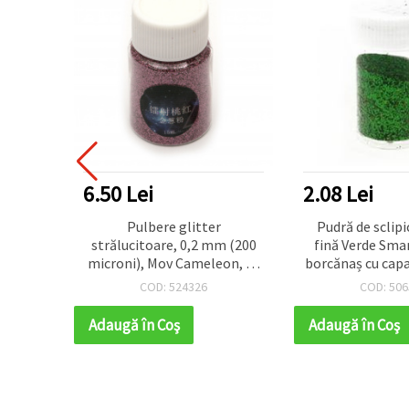
6.50 Lei
2.08 Lei
itter)
Pulbere glitter
Pudră de sclipic
mpanie,
strălucitoare, 0,2 mm (200
fină Verde Smar
, 3 ml
microni), Mov Cameleon, 15
borcănaș cu capac
ml (~12 g), pentru hobby,
– sclipici strălu
COD: 524326
COD: 506
artă, unghii, DIY și
decorațiuni DIY, r
decorațiuni
scrapbooking și
Adaugă în Coş
Adaugă în Coş