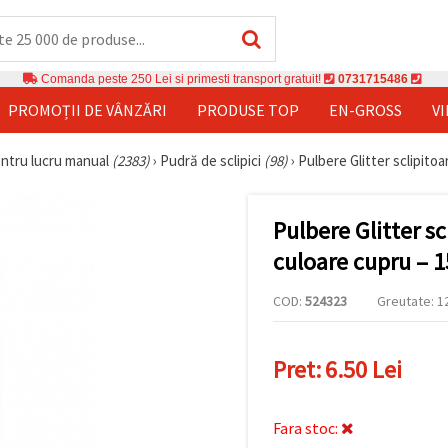
Comanda peste 250 Lei si primesti transport gratuit!
0731715486
PROMOȚII DE VÂNZĂRI
PRODUSE TOP
EN-GROSS
V
entru lucru manual
(2383)
›
Pudră de sclipici
(98)
›
Pulbere Glitter sclipitoa
Pulbere Glitter s
culoare cupru – 1
COD:
524323
Greutate: 12
Pret:
6.50 Lei
Fara stoc: