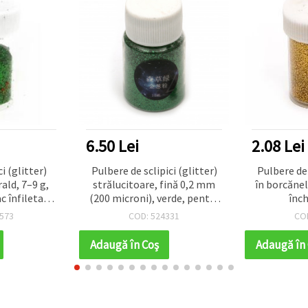
6.50 Lei
2.08 Lei
i (glitter)
Pulbere de sclipici (glitter)
Pulbere de 
ald, 7–9 g,
strălucitoare, fină 0,2 mm
în borcănel
 înfiletabil
(200 microni), verde, pentru
înch
citor pentru
artă, hobby & craft, nail art și
573
COD: 524331
CO
ășină, slime,
decorațiuni, 15 ml (~12 g)
 cardmaking
Adaugă în Coş
Adaugă în