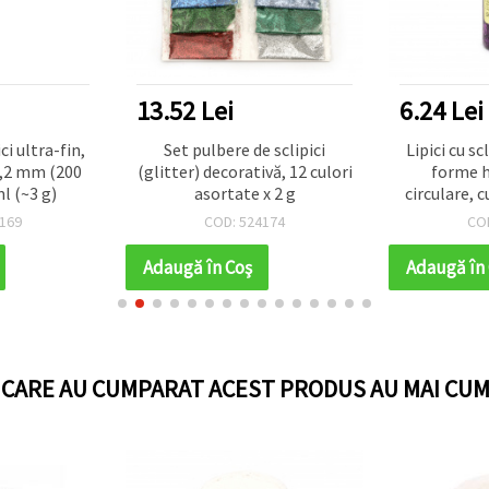
13.52 Lei
6.24 Lei
ci ultra-fin,
Set pulbere de sclipici
Lipici cu scl
0,2 mm (200
(glitter) decorativă, 12 culori
forme h
l (~3 g)
asortate x 2 g
circulare, 
toxic, pent
169
COD: 524174
CO
și lucru
Adaugă în Coş
Adaugă în
I CARE AU CUMPARAT ACEST PRODUS AU MAI CUM