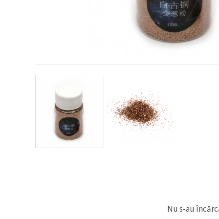
conținut și
reclame
mai
relevante,
inclusiv cu
ajutorul
partenerilor
noștri de
analiză și
marketing.
Puteți fi de
acord să
utilizați
toate
cookie -
urile făcând
clic pe
"acceptati
toate!" Sau
să vă
indicați
preferințele
în setări
selectând
un tip de
cookie -uri
Nu s-au încărca
dat și