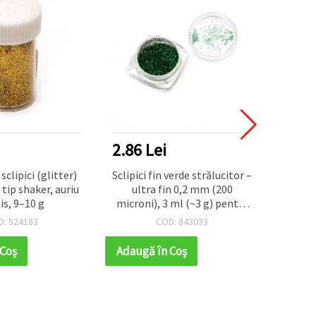
2.86 Lei
6.50
sclipici (glitter)
Sclipici fin verde strălucitor –
Glitt
 tip shaker, auriu
ultra fin 0,2 mm (200
albas
is, 9–10 g
microni), 3 ml (~3 g) pentru
(200 
hobby creativ & nail art
ho
D: 524183
COD: 843033
decor
 Coş
Adaugă în Coş
Adaug