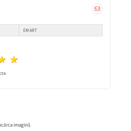
EM ART
ele
3 stele
4 stele
5 stele
te.
ncărca imagini).