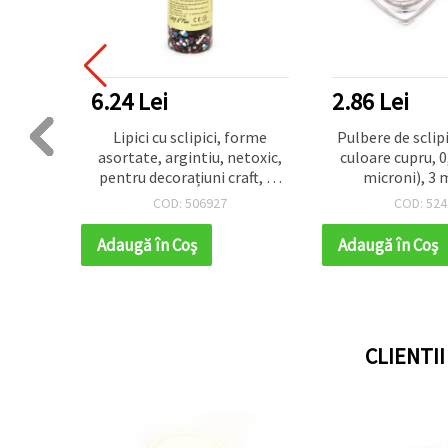
6.24 Lei
2.86 Lei
corativă
Lipici cu sclipici, forme
Pulbere de sclipi
 tip
asortate, argintiu, netoxic,
culoare cupru, 
7–9 g
pentru decorațiuni craft, 50
microni), 3 m
ml
COD: 506927
COD: 524
Adaugă în Coş
Adaugă în Coş
CLIENTI