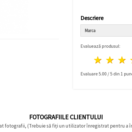
Descriere
Marca
Evaluează produsul:
1 stea
2 st
Evaluare
5.00
/
5
din
1
punc
FOTOGRAFIILE CLIENTULUI
t fotografii, (Trebuie să fiți un utilizator înregistrat pentru a î