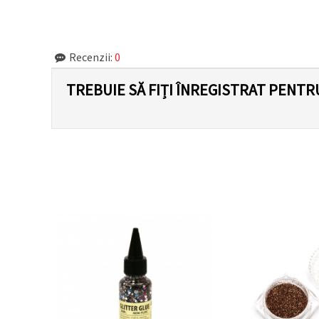
făcând clic
pe butonul
"Salvați"
Recenzii:
0
Аcceptati
toate!
TREBUIE SĂ FIȚI ÎNREGISTRAT PENTR
Setări