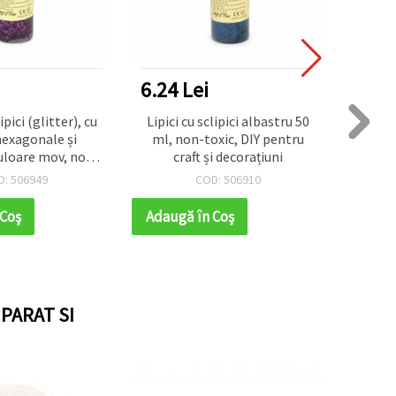
6.24 Lei
6.24
ipici (glitter), cu
Lipici cu sclipici albastru 50
Lipici 
exagonale și
ml, non-toxic, DIY pentru
pen
culoare mov, non-
craft și decorațiuni
d
ru decorațiuni DIY
D: 506949
COD: 506910
 manual, 50 ml
 Coş
Adaugă în Coş
Adaug
PARAT SI