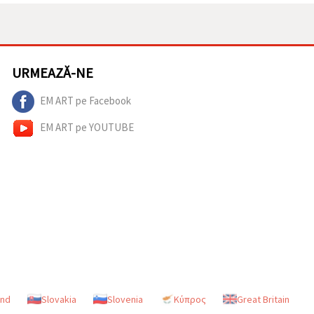
URMEAZĂ-NE
EM ART pe Facebook
EM ART pe YOUTUBE
and
Slovakia
Slovenia
Κύπρος
Great Britain