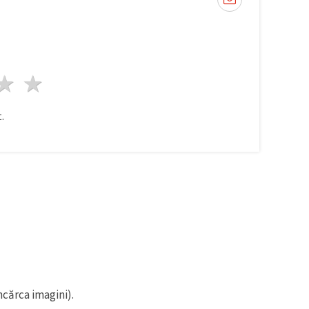
ele
3 stele
4 stele
5 stele
.
ncărca imagini).