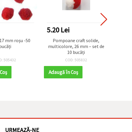
5.20 Lei
4.16
Pompoane craft solide,
Ponpon
bucăți
multicolore, 26 mm – set de
fir
10 bucăți
pent
decor
D: 505432
COD: 505832
 Coş
Adaugă în Coş
Adaug
URMEAZĂ-NE