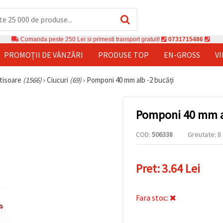
Comanda peste 250 Lei si primesti transport gratuit!
0731715486
PROMOȚII DE VÂNZĂRI
PRODUSE TOP
EN-GROSS
V
rtisoare
(1566)
›
Ciucuri
(69)
›
Pomponi 40 mm alb -2 bucăți
Pomponi 40 mm al
COD:
506338
Greutate: 8 
Pret:
3.64 Lei
Fara stoc: