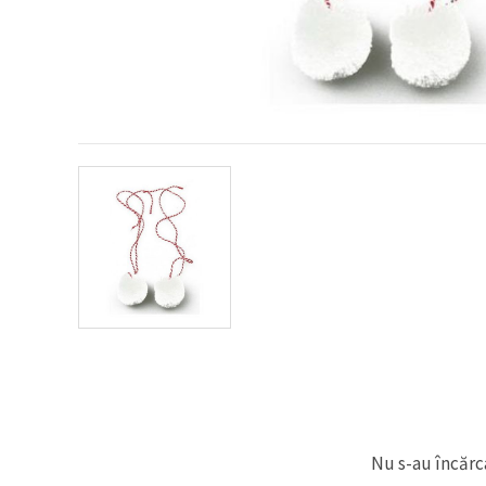
conținut și
reclame
mai
relevante,
inclusiv cu
ajutorul
partenerilor
noștri de
analiză și
marketing.
Puteți fi de
acord să
utilizați
toate
cookie -
urile făcând
clic pe
"acceptati
toate!" Sau
să vă
indicați
preferințele
în setări
selectând
un tip de
cookie -uri
Nu s-au încărca
dat și