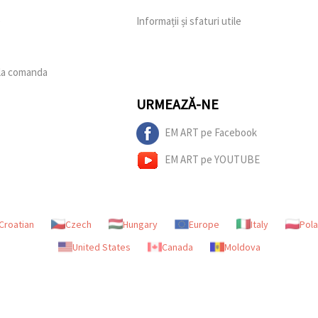
e
Informații și sfaturi utile
 la comanda
URMEAZĂ-NE
EM ART pe Facebook
EM ART pe YOUTUBE
Croatian
Czech
Hungary
Europe
Italy
Pol
United States
Canada
Moldova