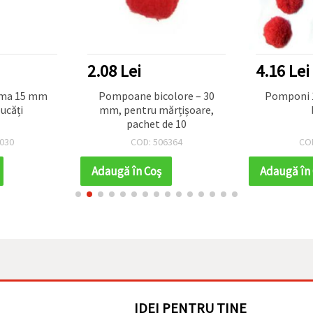
2.08 Lei
4.16 Lei
Pompoane bicolore – 30
Pomponi 17 mm roșu -50
ucăți
mm, pentru mărțișoare,
pachet de 10
030
COD: 506364
CO
Adaugă în Coş
Adaugă în
IDEI PENTRU TINE