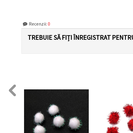
făcând clic
pe butonul
"Salvați"
Recenzii:
0
Аcceptati
toate!
TREBUIE SĂ FIȚI ÎNREGISTRAT PENTR
Setări