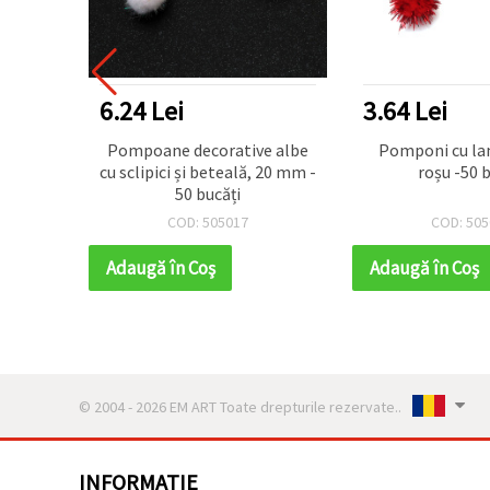
6.24 Lei
3.64 Lei
t
Pompoane decorative albe
Pomponi cu lama 15 mm
set 10
cu sclipici și beteală, 20 mm -
roșu -50 b
50 bucăți
COD: 505017
COD: 505
Adaugă în Coş
Adaugă în Coş
© 2004 - 2026 EM ART Toate drepturile rezervate..
INFORMATIE