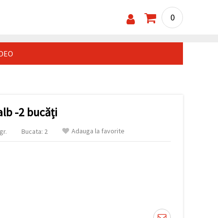
0
IDEO
b -2 bucăți
Adauga la favorite
gr.
Bucata: 2