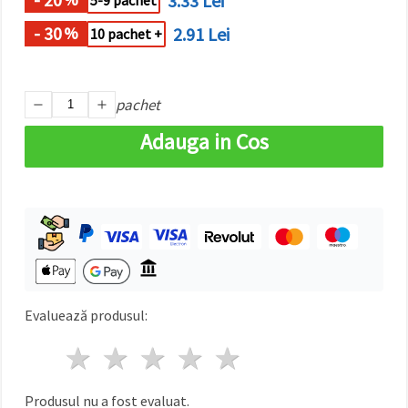
3.33 Lei
5-9 pachet
făcând clic
pe butonul
- 30
2.91 Lei
%
10 pachet +
"Salvați"
Аcceptati
pachet
toate!
Adauga in Cos
Setări
Evaluează produsul:
1 stea
2 stele
3 stele
4 stele
5 stele
Produsul nu a fost evaluat.