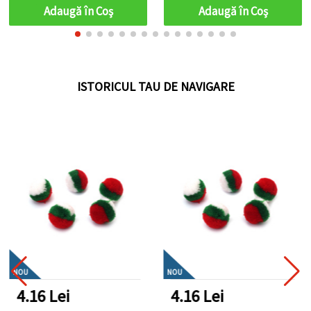
proiecte DIY
bucăți
Adaugă în Coş
Adaugă în Coş
ISTORICUL TAU DE NAVIGARE
NOU
NOU
4.16 Lei
4.16 Lei