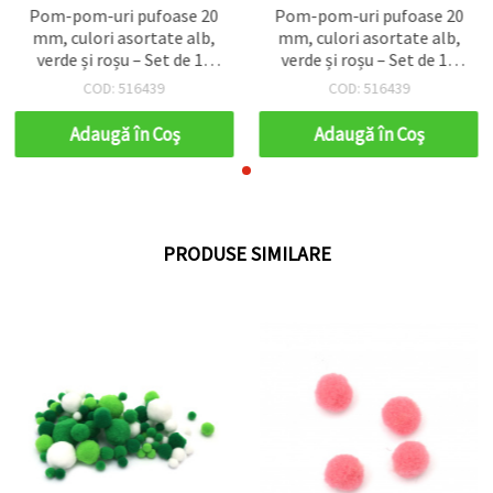
Pom-pom-uri pufoase 20
Pom-pom-uri pufoase 20
mm, culori asortate alb,
mm, culori asortate alb,
verde și roșu – Set de 10
verde și roșu – Set de 10
bucăți – Perfecte pentru
bucăți – Perfecte pentru
COD: 516439
COD: 516439
craft-uri de Crăciun,
craft-uri de Crăciun,
decorațiuni și proiecte DIY
decorațiuni și proiecte DIY
Adaugă în Coş
Adaugă în Coş
PRODUSE SIMILARE