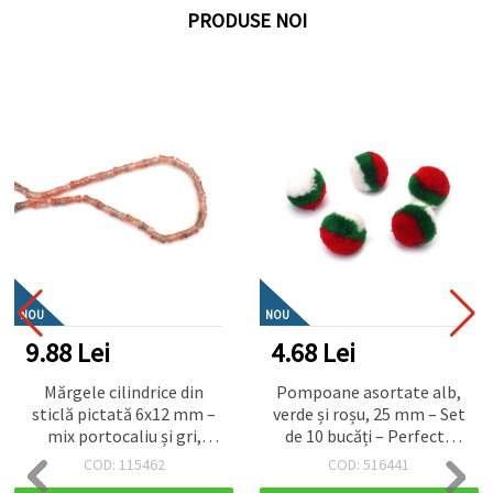
PRODUSE NOI
NOU
NOU
4.68 Lei
4.68 Lei
Pompoane asortate alb,
Mărgele de cristal în
verde și roșu, 25 mm – Set
formă de sferă cu
de 10 bucăți – Perfecte
trandafir în relief, gaură
pentru decorațiuni de
de 8 mm, culoare verde
COD: 516441
COD: 124057
Crăciun, hobby, craft &
curcubeu - 20 grame ~80