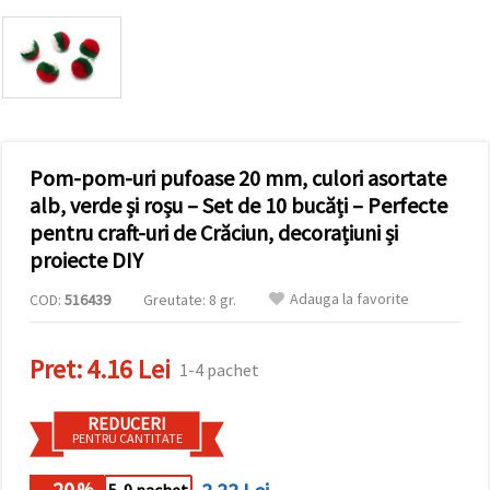
conținut și
reclame
mai
relevante,
inclusiv cu
ajutorul
partenerilor
noștri de
analiză și
Pom-pom-uri pufoase 20 mm, culori asortate
marketing.
Puteți fi de
alb, verde și roșu – Set de 10 bucăți – Perfecte
acord să
pentru craft-uri de Crăciun, decorațiuni și
utilizați
toate
proiecte DIY
cookie -
urile făcând
Adauga la favorite
COD:
516439
Greutate: 8 gr.
clic pe
"acceptati
toate!" Sau
să vă
Pret:
4.16 Lei
1-4 pachet
indicați
preferințele
în setări
REDUCERI
selectând
PENTRU CANTITATE
un tip de
cookie -uri
dat și
- 20
%