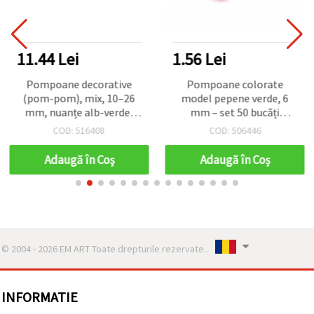
11.44 Lei
1.56 Lei
Pompoane decorative
Pompoane colorate
(pom-pom), mix, 10–26
model pepene verde, 6
mm, nuanțe alb-verde,
mm – set 50 bucăți
aprox. 90 buc / 15 g
asortate, calitate
COD: 516408
COD: 506446
premium – ideale pentru
accesorii handmade și
Adaugă în Coş
Adaugă în Coş
proiecte creative
© 2004 - 2026 EM ART Toate drepturile rezervate..
INFORMATIE