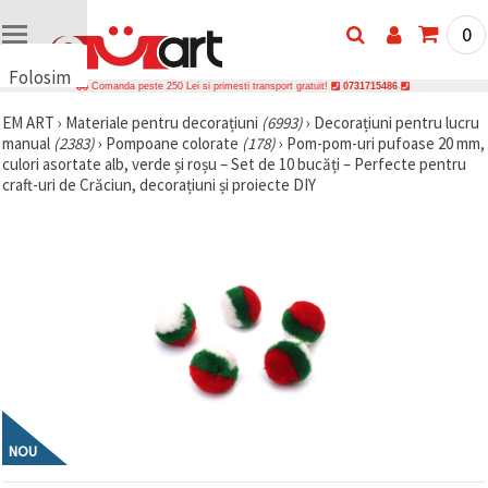
0
Folosim
Comanda peste 250 Lei si primesti transport gratuit!
0731715486
cookie-
EM ART
›
Materiale pentru decorațiuni
(6993)
›
Decorațiuni pentru lucru
uri
manual
(2383)
›
Pompoane colorate
(178)
›
Pom-pom-uri pufoase 20 mm,
🍪 Folosim
culori asortate alb, verde și roșu – Set de 10 bucăți – Perfecte pentru
cookie-uri
craft-uri de Crăciun, decorațiuni și proiecte DIY
și
tehnologii
similare
pentru a
asigura
funcționarea
corectă a
site-ului,
pentru a vă
îmbunătăți
experiența
și, cu
acordul
dumneavoastră,
pentru a
NOU
analiza
traficul și a
afișa