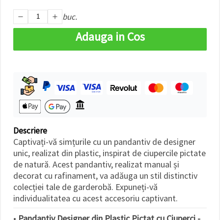
făcând clic
pe butonul
buc.
"Salvați"
Adauga in Cos
Аcceptati
toate!
Setări
Descriere
Captivați-vă simțurile cu un pandantiv de designer
unic, realizat din plastic, inspirat de ciupercile pictate
de natură. Acest pandantiv, realizat manual și
decorat cu rafinament, va adăuga un stil distinctiv
colecției tale de garderobă. Expuneți-vă
individualitatea cu acest accesoriu captivant.
•
Pandantiv Designer din Plastic Pictat cu Ciuperci -