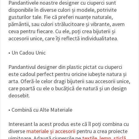
Pandantivele noastre designer cu ciuperci sunt
disponibile în diverse culori și modele, potrivite
gusturilor tale. Fie că preferi nuanțe naturale,
pământii, sau culori strălucitoare și vibrante, avem
ceva pentru fiecare. Cu ele, poți crea bijuterii și
accesorii unice, care îți reflectă individualitatea.
• Un Cadou Unic
Pandantivul designer din plastic pictat cu ciuperci
este cadoul perfect pentru oricine iubește natura și
arta. Oferă-le celor dragi bijuterii sau accesorii unice,
care poartă cu ele o bucățică de natură și un design
deosebit.
• Combină cu Alte Materiale
Interesant la acest produs este că îl poți combina cu
diverse
materiale și accesorii
pentru a crea proiecte
uimitoare. Adaugă ciupercile pe
textile
,
lemn
,
sticlă
,