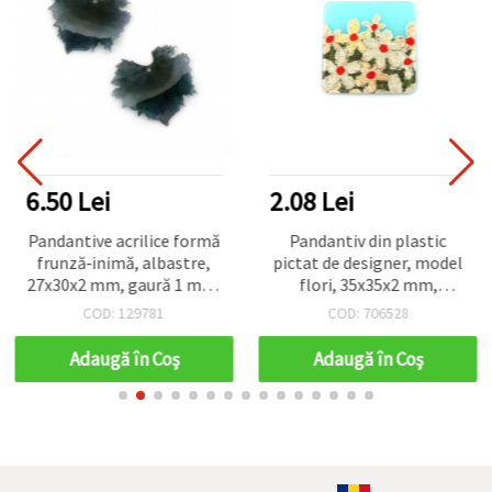
6.50 Lei
2.08 Lei
Pandantive acrilice formă
Pandantiv din plastic
frunză‑inimă, albastre,
pictat de designer, model
27x30x2 mm, gaură 1 mm,
flori, 35x35x2 mm,
set de 2 – pentru bijuterii,
orificiu: 1 mm, pentru
COD: 129781
COD: 706528
coliere, brățări, cercei și
bijuterii handmade
decorațiuni DIY
Adaugă în Coş
Adaugă în Coş