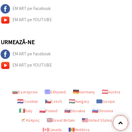
EM ART pe Facebook
EM ART pe YOUTUBE
URMEAZĂ-NE
EM ART pe Facebook
EM ART pe YOUTUBE
Български
Ελληνικά
Germany
Austria
Croatian
Czech
Hungary
Europe
Italy
Poland
Slovakia
Slovenia
Κύπρος
Great Britain
United States
Canada
Moldova