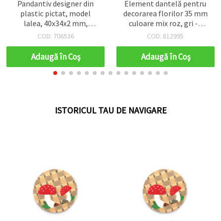
 din
Element dantelă pentru
Pandantiv metalic 
del
decorarea florilor 35 mm
charm homar, 30x1
m,
culoare mix roz, gri -5
mm, orificiu 2 m
bucăți
culoare argint antic
COD: 812995
COD: 106716
- set 5 bucăți
Adaugă în Coş
Adaugă în Coş
ISTORICUL TAU DE NAVIGARE