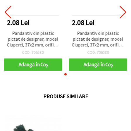
2.08 Lei
2.08 Lei
Pandantiv din plastic
Pandantiv din plastic
pictat de designer, model
pictat de designer, model
Ciuperci, 37x2 mm, orificiu
Ciuperci, 37x2 mm, orificiu
1 mm, pentru bijuterii
1 mm, pentru bijuterii
COD: 706530
COD: 706530
handmade
handmade
Adaugă în Coş
Adaugă în Coş
PRODUSE SIMILARE