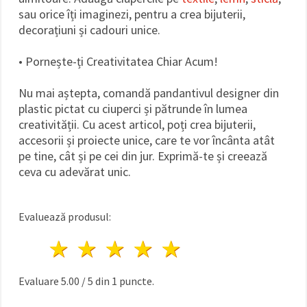
sau orice îți imaginezi, pentru a crea bijuterii,
decorațiuni și cadouri unice.
• Pornește-ți Creativitatea Chiar Acum!
Nu mai aștepta, comandă pandantivul designer din
plastic pictat cu ciuperci și pătrunde în lumea
creativității. Cu acest articol, poți crea bijuterii,
accesorii și proiecte unice, care te vor încânta atât
pe tine, cât și pe cei din jur. Exprimă-te și creează
ceva cu adevărat unic.
Evaluează produsul:
1 stea
2 stele
3 stele
4 stele
5 stele
Evaluare
5.00
/
5
din
1
puncte.