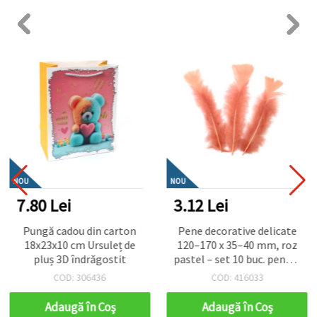
NOU
NOU
7.80 Lei
3.12 Lei
Pungă cadou din carton
Pene decorative delicate
18x23x10 cm Ursuleț de
120–170 x 35–40 mm, roz
pluș 3D îndrăgostit
pastel – set 10 buc. pentru
proiecte romantice
COD: 306436
COD: 416033
handmade, baby shower și
decorațiuni elegante
Adaugă în Coş
Adaugă în Coş