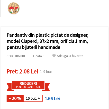
conținut și
reclame
mai
relevante,
inclusiv cu
ajutorul
partenerilor
noștri de
Pandantiv din plastic pictat de designer,
analiză și
marketing.
model Ciuperci, 37x2 mm, orificiu 1 mm,
Puteți fi de
pentru bijuterii handmade
acord să
utilizați
Adauga la favorite
COD:
706530
Bucata: 1
toate
cookie -
urile făcând
clic pe
Pret:
2.08 Lei
1-9 buc.
"acceptati
toate!" Sau
să vă
REDUCERI
indicați
PENTRU CANTITATE
preferințele
în setări
selectând
- 20
1.66 Lei
%
10 buc. +
un tip de
cookie -uri
dat și