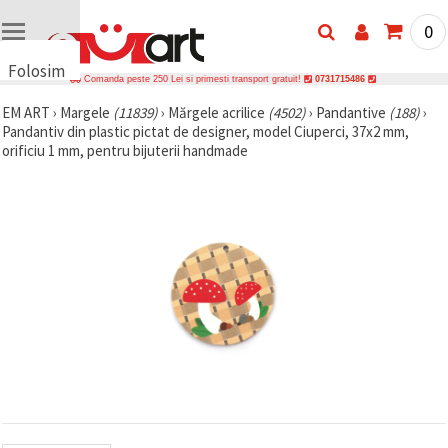
0
Folosim
Comanda peste 250 Lei si primesti transport gratuit!
0731715486
cookie-
EM ART
›
Margele
(11839)
›
Mărgele acrilice
(4502)
›
Pandantive
(188)
›
uri
Pandantiv din plastic pictat de designer, model Ciuperci, 37x2 mm,
🍪 Folosim
orificiu 1 mm, pentru bijuterii handmade
cookie-uri
și
tehnologii
similare
pentru a
asigura
funcționarea
corectă a
site-ului,
pentru a vă
îmbunătăți
experiența
și, cu
acordul
dumneavoastră,
pentru a
analiza
traficul și a
afișa