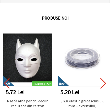
PRODUSE NOI
NOU
NOU
5.20 Lei
3.64 Lei
Șnur elastic gri deschis 0,6
Panglică pentru flori și
mm – extensibil,
ambalaje 25 mm roz ~18