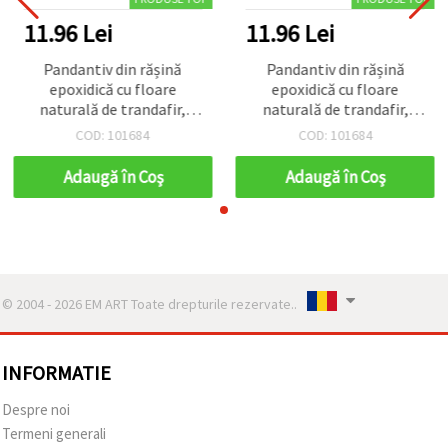
11.96 Lei
11.96 Lei
Pandantiv din rășină
Pandantiv din rășină
epoxidică cu floare
epoxidică cu floare
naturală de trandafir,
naturală de trandafir,
culoare verde, 10~12 x
culoare verde, 10~12 x
COD: 101684
COD: 101684
17~19 mm
17~19 mm
Adaugă în Coş
Adaugă în Coş
© 2004 - 2026 EM ART Toate drepturile rezervate..
INFORMATIE
Despre noi
Termeni generali