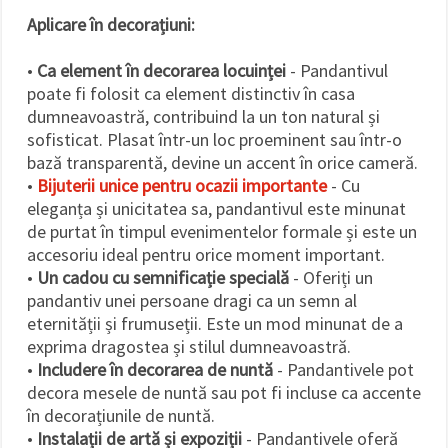
Aplicare în decorațiuni:
•
Ca element în decorarea locuinței
- Pandantivul
poate fi folosit ca element distinctiv în casa
dumneavoastră, contribuind la un ton natural și
sofisticat. Plasat într-un loc proeminent sau într-o
bază transparentă, devine un accent în orice cameră.
•
Bijuterii unice pentru ocazii importante
- Cu
eleganța și unicitatea sa, pandantivul este minunat
de purtat în timpul evenimentelor formale și este un
accesoriu ideal pentru orice moment important.
•
Un cadou cu semnificație specială
- Oferiți un
pandantiv unei persoane dragi ca un semn al
eternității și frumuseții. Este un mod minunat de a
exprima dragostea și stilul dumneavoastră.
•
Includere în decorarea de nuntă
- Pandantivele pot
decora mesele de nuntă sau pot fi incluse ca accente
în decorațiunile de nuntă.
•
Instalații de artă și expoziții
- Pandantivele oferă