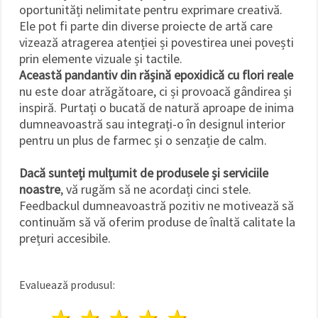
oportunități nelimitate pentru exprimare creativă.
Ele pot fi parte din diverse proiecte de artă care
vizează atragerea atenției și povestirea unei povești
prin elemente vizuale și tactile.
Această pandantiv din rășină epoxidică cu flori reale
nu este doar atrăgătoare, ci și provoacă gândirea și
inspiră. Purtați o bucată de natură aproape de inima
dumneavoastră sau integrați-o în designul interior
pentru un plus de farmec și o senzație de calm.
Dacă sunteți mulțumit de produsele și serviciile
noastre
, vă rugăm să ne acordați cinci stele.
Feedbackul dumneavoastră pozitiv ne motivează să
continuăm să vă oferim produse de înaltă calitate la
prețuri accesibile.
Evaluează produsul:
1 stea
2 stele
3 stele
4 stele
5 stele