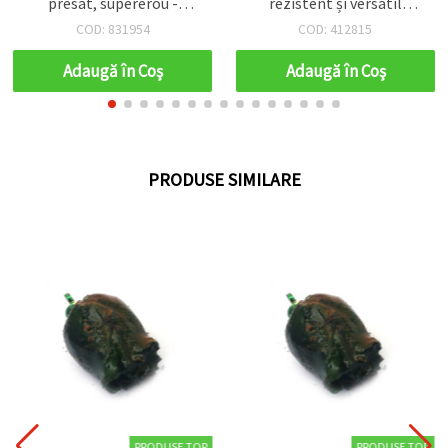
rezistent și versatil
metri
pentru bijuterii, craft și
COD: 412815
COD: 826039
handmade, rolă ~10 m
Adaugă în Coş
Adaugă în Coş
PRODUSE SIMILARE
PRODUSE TOP
PRODUSE TOP