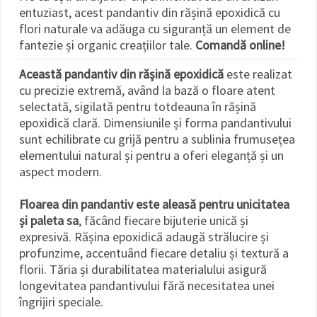
făcând clic
entuziast, acest pandantiv din rășină epoxidică cu
pe butonul
flori naturale va adăuga cu siguranță un element de
"Salvați"
fantezie și organic creațiilor tale.
Comandă online!
Аcceptati
Această pandantiv din rășină epoxidică
este realizat
toate!
cu precizie extremă, având la bază o floare atent
selectată, sigilată pentru totdeauna în rășină
Setări
epoxidică clară. Dimensiunile și forma pandantivului
sunt echilibrate cu grijă pentru a sublinia frumusețea
elementului natural și pentru a oferi eleganță și un
aspect modern.
Floarea din pandantiv este aleasă pentru unicitatea
și paleta sa
, făcând fiecare bijuterie unică și
expresivă. Rășina epoxidică adaugă strălucire și
profunzime, accentuând fiecare detaliu și textură a
florii. Tăria și durabilitatea materialului asigură
longevitatea pandantivului fără necesitatea unei
îngrijiri speciale.