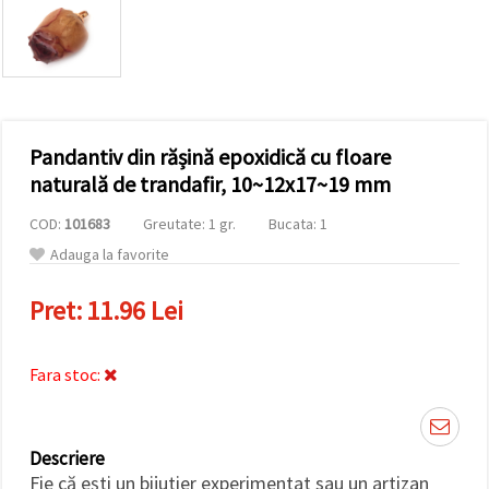
conținut și
reclame
mai
relevante,
inclusiv cu
ajutorul
partenerilor
noștri de
Pandantiv din rășină epoxidică cu floare
analiză și
marketing.
naturală de trandafir, 10~12x17~19 mm
Puteți fi de
acord să
COD:
101683
Greutate: 1 gr.
Bucata: 1
utilizați
toate
Adauga la favorite
cookie -
urile făcând
Pret:
11.96 Lei
clic pe
"acceptati
toate!" Sau
să vă
Fara stoc:
indicați
preferințele
în setări
selectând
un tip de
Descriere
cookie -uri
dat și
Fie că ești un bijutier experimentat sau un artizan