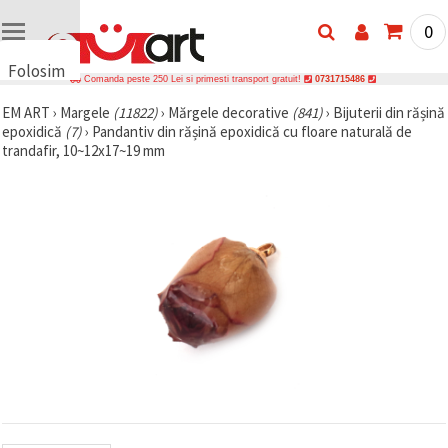
0
Folosim
Comanda peste 250 Lei si primesti transport gratuit!
0731715486
cookie-
EM ART
›
Margele
(11822)
›
Mărgele decorative
(841)
›
Bijuterii din rășină
uri
epoxidică
(7)
›
Pandantiv din rășină epoxidică cu floare naturală de
🍪 Folosim
trandafir, 10~12x17~19 mm
cookie-uri
și
tehnologii
similare
pentru a
asigura
funcționarea
corectă a
site-ului,
pentru a vă
îmbunătăți
experiența
și, cu
acordul
dumneavoastră,
pentru a
analiza
traficul și a
afișa