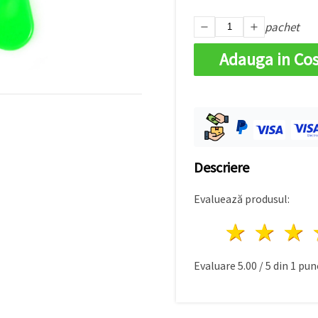
pachet
Adauga in Co
Descriere
Evaluează produsul:
1 stea
2 st
Evaluare
5.00
/
5
din
1
punc