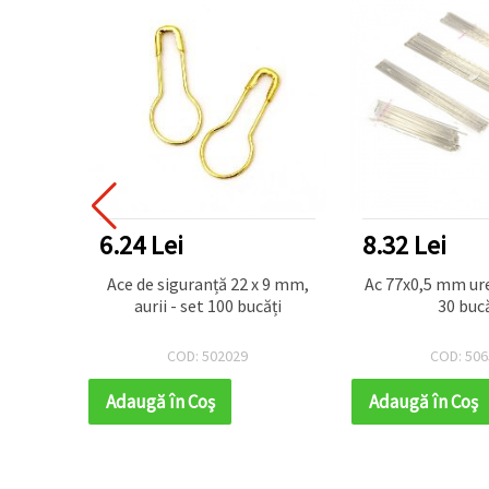
6.24 Lei
8.32 Lei
pentru
Ace de siguranță 22 x 9 mm,
Ac 77x0,5 mm ur
piele,
aurii - set 100 bucăți
30 bucă
COD: 502029
COD: 506
Adaugă în Coş
Adaugă în Coş