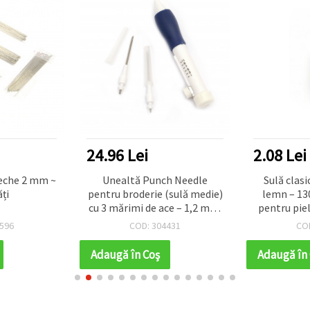
24.96 Lei
2.08 Lei
eche 2 mm ~
Unealtă Punch Needle
Sulă clas
ți
pentru broderie (sulă medie)
lemn – 130
cu 3 mărimi de ace – 1,2 mm,
pentru piel
2 mm, 2,2 mm
ha
596
COD: 304431
CO
Adaugă în Coş
Adaugă în