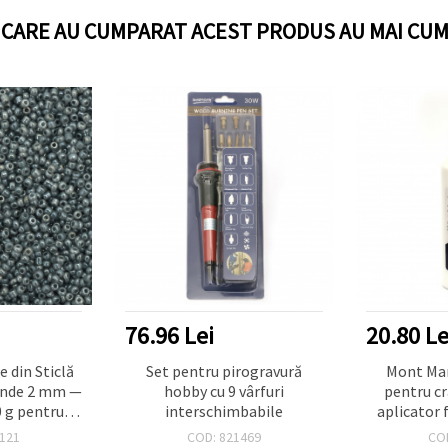
I CARE AU CUMPARAT ACEST PRODUS AU MAI CUM
76.96 Lei
20.80 Le
 din Sticlă
Set pentru pirogravură
Mont Mar
tunde 2 mm —
hobby cu 9 vârfuri
pentru cr
0 g pentru
interschimbabile
aplicator 
ade, Țesere
după us
121
COD: 821469
CO