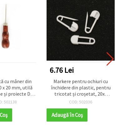
6.76 Lei
6.24
ică cu mâner din
Markere pentru ochiuri cu
Ac Bi
 x 20 mm, utilă
închidere din plastic, pentru
mm
e și proiecte DIY
tricotat și croșetat, 20x8
perfec
ndmade
mm, alb – set 50 bucăți
repa
D: 502138
COD: 502036
 Coş
Adaugă în Coş
Adaug