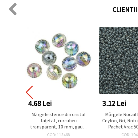
CLIENTI
4.68 Lei
3.12 Lei
lock din
Mărgele sferice din cristal
Mărgele Rocaille
rosime
fațetat, curcubeu
Ceylon, Gri, Ro
bucăți
transparent, 10 mm, gaură
Pachet Vrac 5
1,5 mm, 20 g (~20 buc.)
Bijuterii Handm
COD: 113468
COD: 104