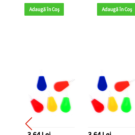
pentru confecționare
cu Mărgele, Br
bijuterii DIY
Proiecte
Adaugă în Coş
Adaugă în Coş
3.64 Lei
3.64 Lei