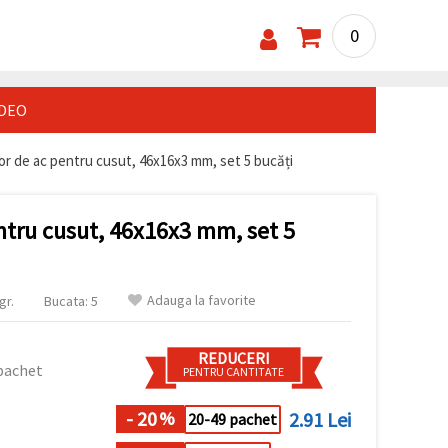
0
IDEO
tor de ac pentru cusut, 46x16x3 mm, set 5 bucăți
entru cusut, 46x16x3 mm, set 5
Adauga la favorite
gr.
Bucata: 5
REDUCERI
pachet
PENTRU CANTITATE
- 20
2.91 Lei
%
20-49 pachet