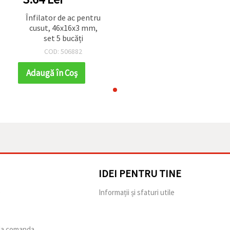
Înfilator de ac pentru
cusut, 46x16x3 mm,
set 5 bucăți
COD: 506882
Adaugă în Coş
IDEI PENTRU TINE
e
Informații și sfaturi utile
 la comanda