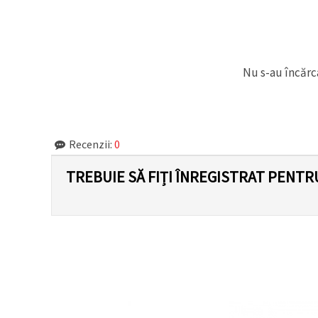
făcând clic
pe butonul
"Salvați"
Аcceptati
Nu s-au încărca
toate!
Setări
Recenzii:
0
TREBUIE SĂ FIȚI ÎNREGISTRAT PENTR