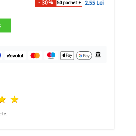
- 30
2.55 Lei
%
50 pachet +
s
ele
3 stele
4 stele
5 stele
te.