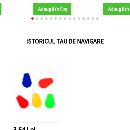
oderie și
 DIY
Adaugă în Coş
Adaugă în
ISTORICUL TAU DE NAVIGARE
3.64 Lei