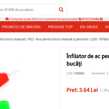
Comanda peste 250 Lei si primesti transport gratuit!
0731715486
PROMOȚII DE VÂNZĂRI
PRODUSE TOP
EN-GROSS
V
tru lucru manual
(742)
›
Ace pentru lucru manual și pensete
(159)
›
Înfila
Înfilator de ac p
bucăți
COD:
506882
Greutate: 3 
Pret:
3.64 Lei
1-19 