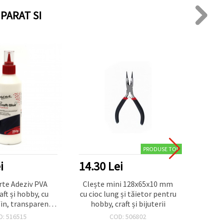
PARAT SI
PRODUSE TOP
i
14.30 Lei
5.72
te Adeziv PVA
Clește mini 128x65x10 mm
Mărge
aft și hobby, cu
cu cioc lung și tăietor pentru
aco
fin, transparent
hobby, craft și bijuterii
rotun
care – 250 g
auri
D: 516515
COD: 506802