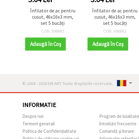
Înfilator de ac pentru
Înfilator de ac pentru
cusut, 46x16x3 mm,
cusut, 46x16x3 mm,
set 5 bucăți
set 5 bucăți
COD: 506882
COD: 506882
Adaugă în Coş
Adaugă în Coş
© 2004 - 2026 EM ART Toate drepturile rezervate..
INFORMATIE
Despre noi
Program de loialitat
Termeni generali
întrebări frecvente
Politica de Confidențialitate
Comandă și livrare
Politica de utilizare cookie-uri
Informatie referitor