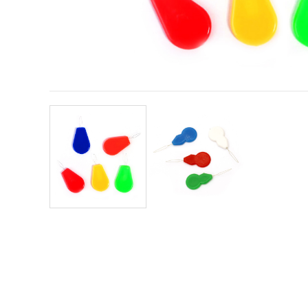
conținut și
reclame
mai
relevante,
inclusiv cu
ajutorul
partenerilor
noștri de
analiză și
marketing.
Puteți fi de
acord să
utilizați
toate
cookie -
urile făcând
clic pe
"acceptati
toate!" Sau
să vă
indicați
preferințele
în setări
selectând
un tip de
cookie -uri
dat și