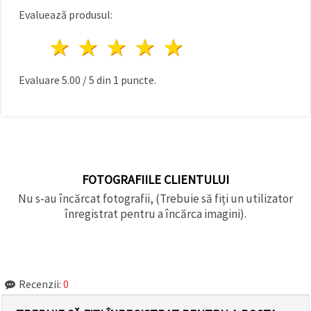
Evaluează produsul:
1 stea
2 stele
3 stele
4 stele
5 stele
Evaluare
5.00
/
5
din
1
puncte.
FOTOGRAFIILE CLIENTULUI
Nu s-au încărcat fotografii, (Trebuie să fiți un utilizator
înregistrat pentru a încărca imagini).
Recenzii:
0