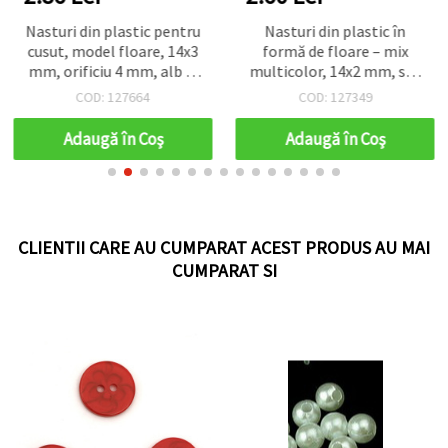
Nasturi din plastic pentru
Nasturi din plastic în
cusut, model floare, 14x3
formă de floare – mix
mm, orificiu 4 mm, alb și
multicolor, 14x2 mm, set
roșu, asortate - set 20
20 buc.
COD: 127664
COD: 127349
buc.
Adaugă în Coş
Adaugă în Coş
CLIENTII CARE AU CUMPARAT ACEST PRODUS AU MAI
CUMPARAT SI