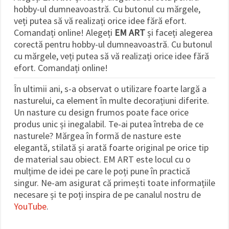
făcând clic
hobby-ul dumneavoastră. Cu butonul cu mărgele,
pe butonul
veți putea să vă realizați orice idee fără efort.
"Salvați"
Comandați online! Alegeți
EM ART
și faceți alegerea
corectă pentru hobby-ul dumneavoastră. Cu butonul
Аcceptati
cu mărgele, veți putea să vă realizați orice idee fără
toate!
efort. Comandați online!
Setări
În ultimii ani, s-a observat o utilizare foarte largă a
nasturelui, ca element în multe decorațiuni diferite.
Un nasture cu design frumos poate face orice
produs unic și inegalabil. Te-ai putea întreba de ce
nasturele? Mărgea în formă de nasture este
elegantă, stilată și arată foarte original pe orice tip
de material sau obiect. EM ART este locul cu o
mulțime de idei pe care le poți pune în practică
singur. Ne-am asigurat că primești toate informațiile
necesare și te poți inspira de pe canalul nostru de
YouTube
.