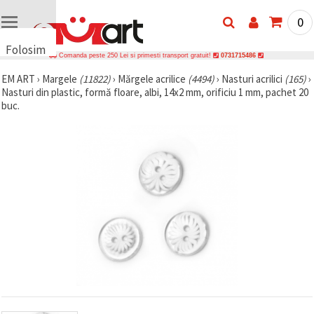
0
Folosim
Comanda peste 250 Lei si primesti transport gratuit!
0731715486
cookie-
EM ART
›
Margele
(11822)
›
Mărgele acrilice
(4494)
›
Nasturi acrilici
(165)
›
uri
Nasturi din plastic, formă floare, albi, 14x2 mm, orificiu 1 mm, pachet 20
🍪 Folosim
buc.
cookie-uri
și
tehnologii
similare
pentru a
asigura
funcționarea
corectă a
site-ului,
pentru a vă
îmbunătăți
experiența
și, cu
acordul
dumneavoastră,
pentru a
analiza
traficul și a
afișa