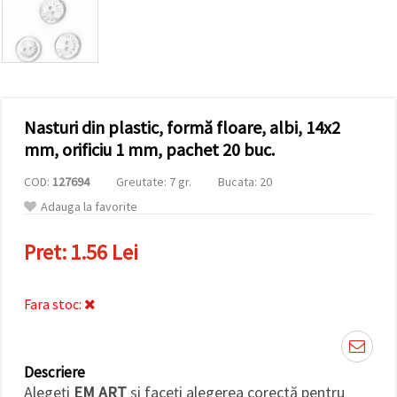
conținut și
reclame
mai
relevante,
inclusiv cu
ajutorul
partenerilor
noștri de
Nasturi din plastic, formă floare, albi, 14x2
analiză și
marketing.
mm, orificiu 1 mm, pachet 20 buc.
Puteți fi de
acord să
COD:
127694
Greutate: 7 gr.
Bucata: 20
utilizați
toate
Adauga la favorite
cookie -
urile făcând
Pret:
1.56 Lei
clic pe
"acceptati
toate!" Sau
să vă
Fara stoc:
indicați
preferințele
în setări
selectând
un tip de
Descriere
cookie -uri
dat și
Alegeți
EM ART
și faceți alegerea corectă pentru