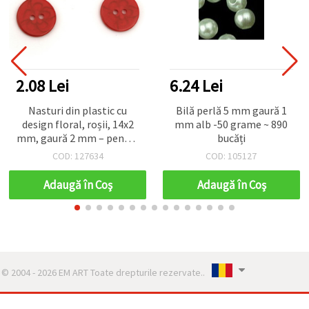
2.08 Lei
6.24 Lei
Nasturi din plastic cu
Bilă perlă 5 mm gaură 1
design floral, roșii, 14x2
mm alb -50 grame ~ 890
mm, gaură 2 mm – pentru
bucăți
cusut, scrapbooking,
COD: 127634
COD: 105127
decorațiuni DIY – set 20
bucăți
Adaugă în Coş
Adaugă în Coş
© 2004 - 2026 EM ART Toate drepturile rezervate..