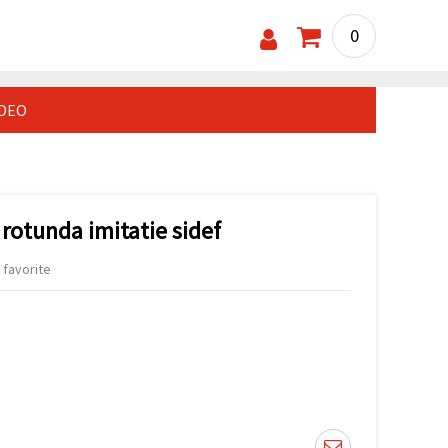
0
IDEO
 rotunda imitatie sidef
 favorite