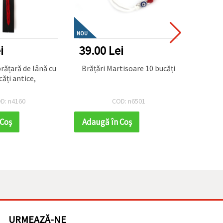
NOU
i
39.00 Lei
39.0
brățară de lână cu
Brățări Martisoare 10 bucăți
Brata
căți antice,
D: n4160
COD: n6501
 Coş
Adaugă în Coş
Adaug
URMEAZĂ-NE