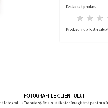
Evaluează produsul:
1 stea
2 st
Produsul nu a fost evaluat
FOTOGRAFIILE CLIENTULUI
t fotografii, (Trebuie să fiți un utilizator înregistrat pentru a î