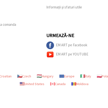
e
Informații și sfaturi utile
 la comanda
URMEAZĂ-NE
EM ART pe Facebook
EM ART pe YOUTUBE
Croatian
Czech
Hungary
Europe
Italy
Pol
United States
Canada
Moldova