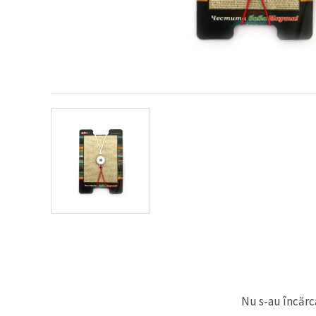
conținut și
reclame
mai
relevante,
inclusiv cu
ajutorul
partenerilor
noștri de
analiză și
marketing.
Puteți fi de
acord să
utilizați
toate
cookie -
urile făcând
clic pe
"acceptati
toate!" Sau
să vă
indicați
preferințele
în setări
selectând
un tip de
cookie -uri
Nu s-au încărca
dat și