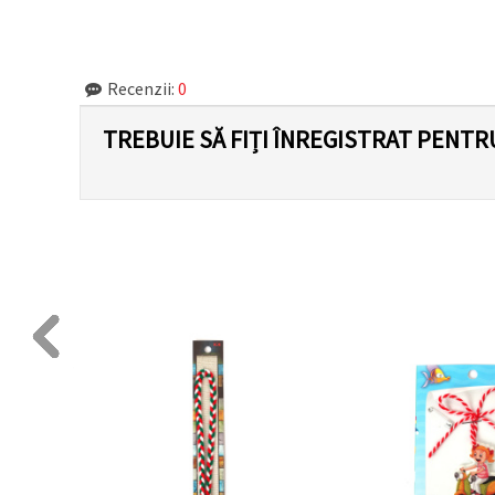
făcând clic
pe butonul
"Salvați"
Recenzii:
0
Аcceptati
toate!
TREBUIE SĂ FIȚI ÎNREGISTRAT PENTR
Setări