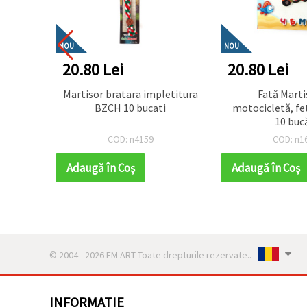
NOU
NOU
20.80 Lei
20.80 Lei
or 10
Martisor bratara impletitura
Fată Martiso
BZCH 10 bucati
motocicletă, fe
10 bucă
COD: n4159
COD: n1
Adaugă în Coş
Adaugă în Coş
© 2004 - 2026 EM ART Toate drepturile rezervate..
INFORMATIE