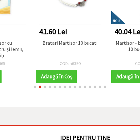
NOU
41.60 Lei
40.04 Le
r cu
Bratari Martisor 10 bucati
Martisor - 
tru și lemn,
10 bu
ți
665
COD: n6390
CO
Adaugă în Coş
Adaugă în
IDEI PENTRU TINE