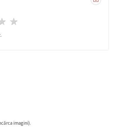
ele
3 stele
4 stele
5 stele
.
ncărca imagini).