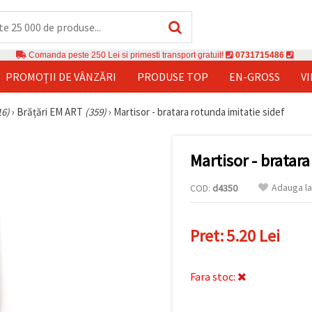
Comanda peste 250 Lei si primesti transport gratuit!
0731715486
PROMOȚII DE VÂNZĂRI
PRODUSE TOP
EN-GROSS
V
16)
›
Brățări EM ART
(359)
›
Martisor - bratara rotunda imitatie sidef
Martisor - bratara
Adauga la
COD:
d4350
Pret:
5.20 Lei
Fara stoc: