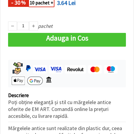
- 30
3.64 Lei
%
făcând clic
10 pachet +
pe butonul
"Salvați"
pachet
Аcceptati
toate!
Adauga in Cos
Setări
Descriere
Poți obține eleganță și stil cu mărgelele antice
oferite de EM ART. Comandă online la prețuri
accesibile, cu livrare rapidă.
Mărgelele antice sunt realizate din plastic dur, ceea