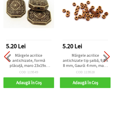
5.20 Lei
5.20 Lei
Mărgele acrilice
Mărgele acrilice
antichizate, formă
antichizate tip șaibă, 9,5 x
plăcuță, maro 23x19x8
8 mm, Gaură: 4 mm, maro
mm, orificiu 2 mm - 50 g
- 50 grame (aprox. 180
COD: 119549
COD: 119528
(~20 buc.)
buc.)
Adaugă în Coş
Adaugă în Coş