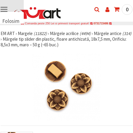
0
Folosim
Comanda peste 250 Lei si primesti transport gratuit!
0731715486
cookie-
EM ART
›
Margele
(11822)
›
Mărgele acrilice
(4494)
›
Mărgele antice
(314)
uri
›
Mărgele tip slider din plastic, floare antichizată, 18x7,5 mm, Orificiu:
🍪 Folosim
8,5x3 mm, maro – 50 g (~65 buc.)
cookie-uri
și
tehnologii
similare
pentru a
asigura
funcționarea
corectă a
site-ului,
pentru a vă
îmbunătăți
experiența
și, cu
acordul
dumneavoastră,
pentru a
analiza
traficul și a
afișa