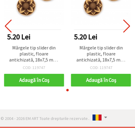
5.20 Lei
5.20 Lei
Mărgele tip slider din
Mărgele tip slider din
plastic, floare
plastic, floare
antichizată, 18x7,5 mm,
antichizată, 18x7,5 mm,
Orificiu: 8,5x3 mm, maro –
Orificiu: 8,5x3 mm, maro –
COD: 119747
COD: 119747
50 g (~65 buc.)
50 g (~65 buc.)
Adaugă în Coş
Adaugă în Coş
© 2004 - 2026 EM ART Toate drepturile rezervate..