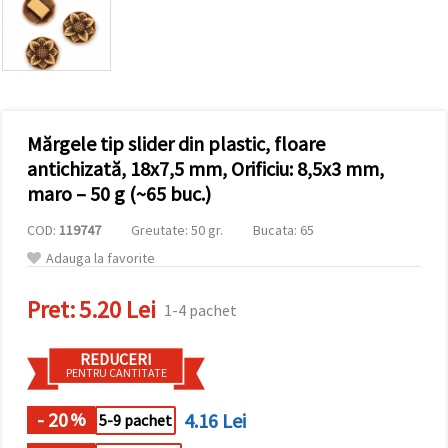
conținut și
reclame
mai
relevante,
inclusiv cu
ajutorul
partenerilor
noștri de
Mărgele tip slider din plastic, floare
analiză și
marketing.
antichizată, 18x7,5 mm, Orificiu: 8,5x3 mm,
Puteți fi de
maro – 50 g (~65 buc.)
acord să
utilizați
COD:
119747
Greutate: 50 gr.
Bucata: 65
toate
cookie -
Adauga la favorite
urile făcând
clic pe
"acceptati
Pret:
5.20 Lei
1-4 pachet
toate!" Sau
să vă
indicați
REDUCERI
preferințele
PENTRU CANTITATE
în setări
selectând
un tip de
- 20
4.16 Lei
%
5-9 pachet
cookie -uri
dat și