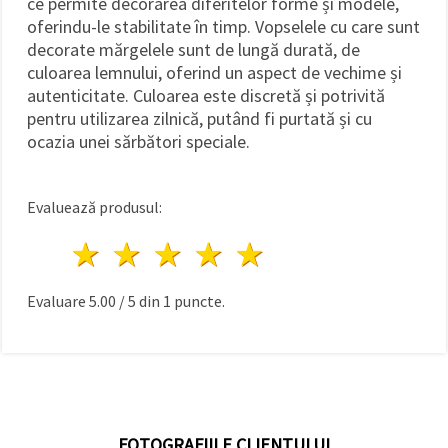
ce permite decorarea diferitelor forme și modele,
oferindu-le stabilitate în timp. Vopselele cu care sunt
decorate mărgelele sunt de lungă durată, de
culoarea lemnului, oferind un aspect de vechime și
autenticitate. Culoarea este discretă și potrivită
pentru utilizarea zilnică, putând fi purtată și cu
ocazia unei sărbători speciale.
Evaluează produsul:
1 stea
2 stele
3 stele
4 stele
5 stele
Evaluare
5.00
/
5
din
1
puncte.
FOTOGRAFIILE CLIENTULUI