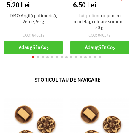
6.50 Lei
4.68 Lei
Lut polimeric pentru
Mărgele floare, efect
modelaj, culoare somon –
spălat, 21 mm, gaură
50 g
11x11 mm, alb și roșu - 50
g (~50 buc.)
COD: 840177
COD: 113430
Adaugă în Coş
Adaugă în Coş
ISTORICUL TAU DE NAVIGARE