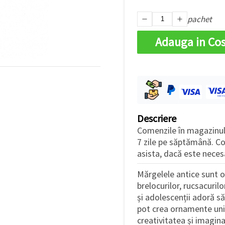
pachet
Adauga in Co
Descriere
Comenzile în magazinul
7 zile pe săptămână. Con
asista, dacă este neces
Mărgelele antice sunt o
brelocurilor, rucsacurilo
și adolescenții adoră să 
pot crea ornamente unic
creativitatea și imagina