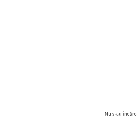
făcând clic
pe butonul
"Salvați"
Аcceptati
toate!
Setări
Nu s-au încărca