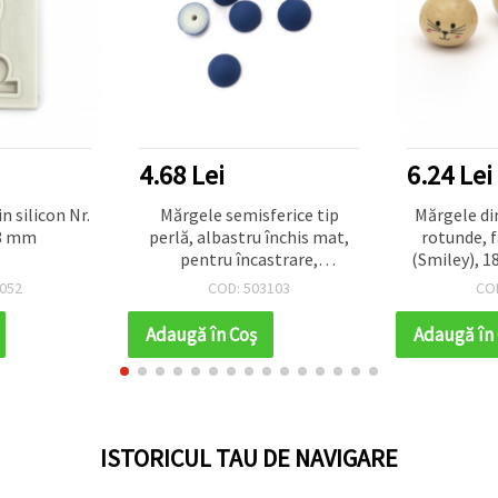
4.68 Lei
6.24 Lei
 silicon Nr.
Mărgele semisferice tip
Mărgele di
x8 mm
perlă, albastru închis mat,
rotunde, 
pentru încastrare,
(Smiley), 1
decorațiuni și craft, 8x4 mm,
mm, culoar
052
COD: 503103
CO
gaură 1 mm – 20 bucăți
Adaugă în Coş
Adaugă în
ISTORICUL TAU DE NAVIGARE