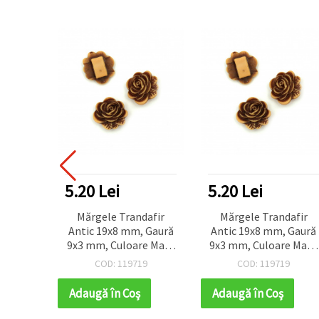
5.20 Lei
5.20 Lei
Mărgele Trandafir
Mărgele Trandafir
Antic 19x8 mm, Gaură
Antic 19x8 mm, Gaură
9x3 mm, Culoare Maro
9x3 mm, Culoare Maro
- 50 g (~70 buc.)
- 50 g (~70 buc.)
COD: 119719
COD: 119719
Adaugă în Coş
Adaugă în Coş