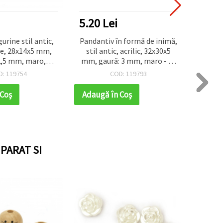
5.20 Lei
5.20
urine stil antic,
Pandantiv în formă de inimă,
Mărgel
te, 28x14x5 mm,
stil antic, acrilic, 32x30x5
7x7 m
 2,5 mm, maro,
mm, gaură: 3 mm, maro - 50
n – 50 g ~40 buc,
g (~13 buc)
D: 119754
COD: 119793
uterii handmade
 Coş
Adaugă în Coş
Adaug
PARAT SI