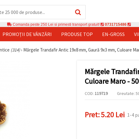
Comanda peste 250 Lei si primesti transport gratuit!
0731715486
PROMOȚII DE VÂNZĂRI
PRODUSE TOP
EN-GROSS
V
ntice
(314)
›
Mărgele Trandafir Antic 19x8 mm, Gaură 9x3 mm, Culoare Maro
Mărgele Trandafi
Culoare Maro - 50
COD:
119719
Greutate: 50
Pret:
5.20 Lei
1-4 p