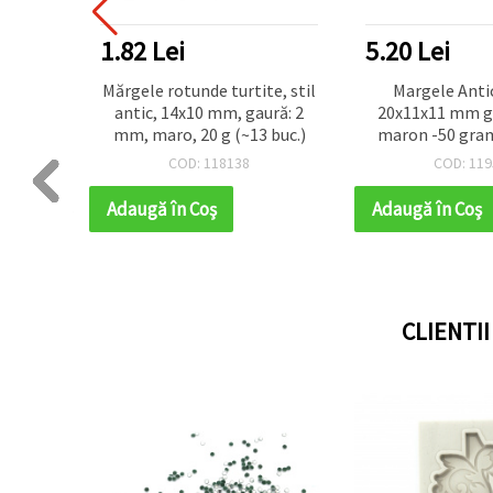
1.82 Lei
5.20 Lei
a 29x9
Mărgele rotunde turtite, stil
Margele Antic
loare
antic, 14x10 mm, gaură: 2
20x11x11 mm g
e ~ 12
mm, maro, 20 g (~13 buc.)
maron -50 gram
COD: 118138
COD: 119
Adaugă în Coş
Adaugă în Coş
CLIENTI