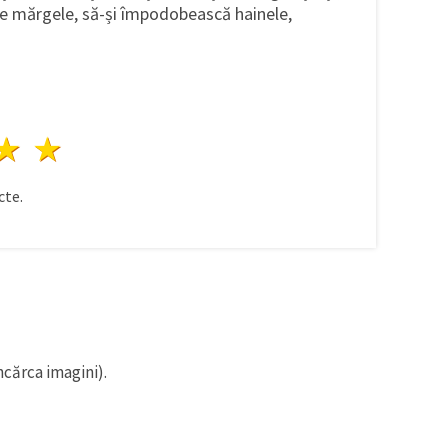
 de mărgele, să-și împodobească hainele,
ele
3 stele
4 stele
5 stele
te.
ncărca imagini).