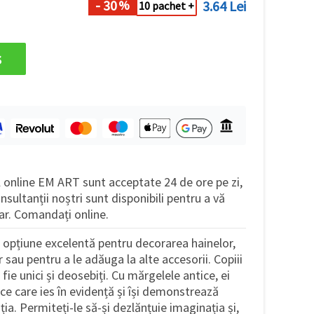
- 30
3.64 Lei
%
10 pachet +
s
 online EM ART sunt acceptate 24 de ore pe zi,
sultanții noștri sunt disponibili pentru a vă
ar. Comandați online.
 opțiune excelentă pentru decorarea hainelor,
r sau pentru a le adăuga la alte accesorii. Copiii
fie unici și deosebiți. Cu mărgelele antice, ei
e care ies în evidență și își demonstrează
ția. Permiteți-le să-și dezlănțuie imaginația și,