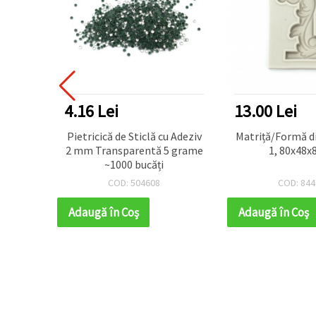
4.16 Lei
13.00 Lei
stiren
Pietricică de Sticlă cu Adeziv
Matriță/Formă din
nză de
2 mm Transparentă 5 grame
1, 80x48
re
~1000 bucăți
COD: 504608
COD: 844
Adaugă în Coş
Adaugă în Coş