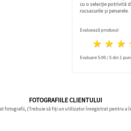
cu o selecție potrivită
rucsacurile și penarele.
Evaluează produsul:
1 stea
2 st
Evaluare
5.00
/
5
din
1
punc
FOTOGRAFIILE CLIENTULUI
t fotografii, (Trebuie să fiți un utilizator înregistrat pentru a î