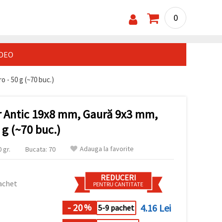
0
IDEO
 - 50 g (~70 buc.)
r Antic 19x8 mm, Gaură 9x3 mm,
 g (~70 buc.)
Adauga la favorite
 gr.
Bucata: 70
REDUCERI
achet
PENTRU CANTITATE
- 20
4.16 Lei
%
5-9 pachet