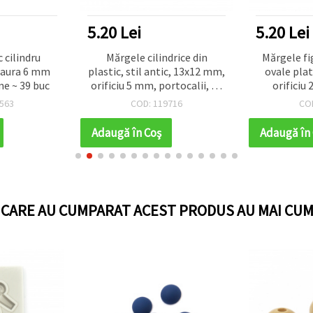
5.20 Lei
5.20 Lei
 cilindru
Mărgele cilindrice din
Mărgele fig
aura 6 mm
plastic, stil antic, 13x12 mm,
ovale pla
e ~ 39 buc
orificiu 5 mm, portocalii, 50
orificiu
g (~64 buc.)
culoare lem
563
COD: 119716
CO
pentru bij
Adaugă în Coş
Adaugă în
I CARE AU CUMPARAT ACEST PRODUS AU MAI CUM