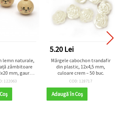
5.20 Lei
7.80
n lemn naturale,
Mărgele cabochon trandafir
Panda
față zâmbitoare
din plastic, 12x4,5 mm,
40x33x
8x20 mm, gaură 5
culoare crem – 50 buc.
e lemn – set 10
D: 122063
COD: 128717
bucăți
 Coş
Adaugă în Coş
Adaug