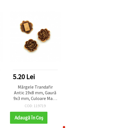
5.20 Lei
Mărgele Trandafir
Antic 19x8 mm, Gaură
9x3 mm, Culoare Maro
- 50 g (~70 buc.)
COD: 119719
Adaugă în Coş