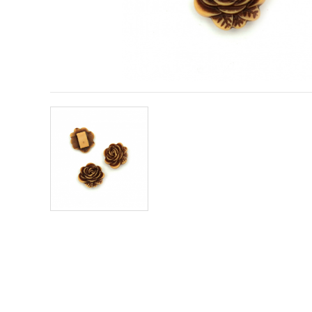
conținut și
reclame
mai
relevante,
inclusiv cu
ajutorul
partenerilor
noștri de
analiză și
marketing.
Puteți fi de
acord să
utilizați
toate
cookie -
urile făcând
clic pe
"acceptati
toate!" Sau
să vă
indicați
preferințele
în setări
selectând
un tip de
cookie -uri
dat și