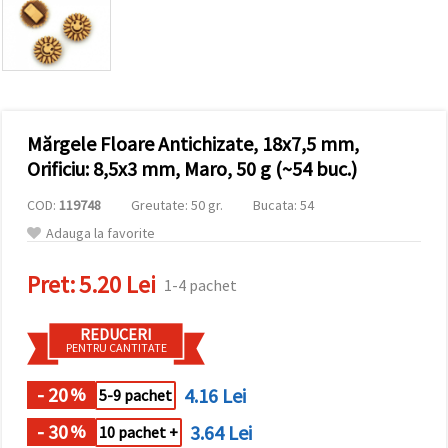
conținut și
reclame
mai
relevante,
inclusiv cu
ajutorul
partenerilor
noștri de
Mărgele Floare Antichizate, 18x7,5 mm,
analiză și
marketing.
Orificiu: 8,5x3 mm, Maro, 50 g (~54 buc.)
Puteți fi de
acord să
COD:
119748
Greutate: 50 gr.
Bucata: 54
utilizați
toate
Adauga la favorite
cookie -
urile făcând
Pret:
5.20 Lei
clic pe
1-4 pachet
"acceptati
toate!" Sau
să vă
REDUCERI
indicați
PENTRU CANTITATE
preferințele
în setări
selectând
- 20
4.16 Lei
%
5-9 pachet
un tip de
cookie -uri
- 30
3.64 Lei
%
10 pachet +
dat și