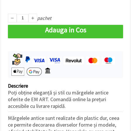
făcând clic
pe butonul
"Salvați"
pachet
Аcceptati
Adauga in Cos
toate!
Setări
Descriere
Poți obține eleganță și stil cu mărgelele antice
oferite de EM ART. Comandă online la prețuri
accesibile cu livrare rapidă.
Mărgelele antice sunt realizate din plastic dur, ceea
ce permite decorarea diverselor forme și modele,