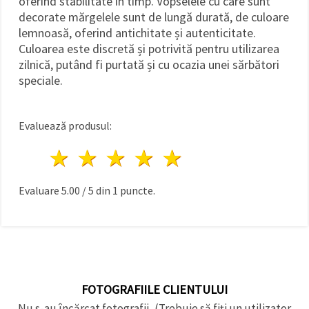
oferind stabilitate în timp. Vopselele cu care sunt
decorate mărgelele sunt de lungă durată, de culoare
lemnoasă, oferind antichitate și autenticitate.
Culoarea este discretă și potrivită pentru utilizarea
zilnică, putând fi purtată și cu ocazia unei sărbători
speciale.
Evaluează produsul:
1 stea
2 stele
3 stele
4 stele
5 stele
Evaluare
5.00
/
5
din
1
puncte.
FOTOGRAFIILE CLIENTULUI
Nu s-au încărcat fotografii, (Trebuie să fiți un utilizator