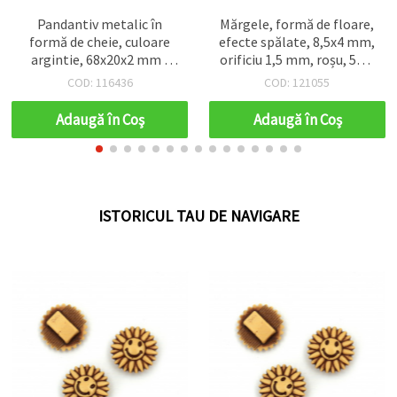
Pandantiv metalic în
Mărgele, formă de floare,
formă de cheie, culoare
efecte spălate, 8,5x4 mm,
argintie, 68x20x2 mm -
orificiu 1,5 mm, roșu, 50 g
set de 4 bucăți, pentru
(~290 buc.)
COD: 116436
COD: 121055
bijuterii handmade
Adaugă în Coş
Adaugă în Coş
ISTORICUL TAU DE NAVIGARE