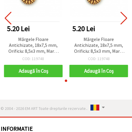
5.20 Lei
5.20 Lei
Mărgele Floare
Mărgele Floare
Antichizate, 18x7,5 mm,
Antichizate, 18x7,5 mm,
Orificiu: 8,5x3 mm, Maro,
Orificiu: 8,5x3 mm, Maro,
50 g (~54 buc.)
50 g (~54 buc.)
COD: 119748
COD: 119748
Adaugă în Coş
Adaugă în Coş
© 2004 - 2026 EM ART Toate drepturile rezervate..
INFORMATIE