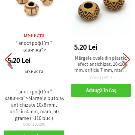
мъниста
’ апостроф I’m "
5.20 Lei
кавичка">
Mărgele ovale din plastic,
5.20 Lei
efect antichizat, 16x10
mm, orificiu 7 mm, maro -
мъниста
50 g ~ 30 buc., pentru
COD: 119712
bijuterii handmade & DIY
Adaugă în Coş
’ апостроф I’m "
кавичка">Mărgele butoiaș
antichizate 10x8 mm,
orificiu 4 mm, maro, 50
grame (~110 buc.)
COD: 103206