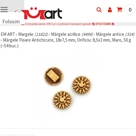
0
Folosim
Comanda peste 250 Lei si primesti transport gratuit!
0731715486
cookie-
EM ART
›
Margele
(11822)
›
Mărgele acrilice
(4494)
›
Mărgele antice
(314)
uri
›
Mărgele Floare Antichizate, 18x7,5 mm, Orificiu: 8,5x3 mm, Maro, 50 g
🍪 Folosim
(~54 buc.)
cookie-uri
și
tehnologii
similare
pentru a
asigura
funcționarea
corectă a
site-ului,
pentru a vă
îmbunătăți
experiența
și, cu
acordul
dumneavoastră,
pentru a
analiza
traficul și a
afișa