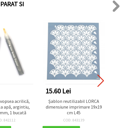
PARAT SI
15.60 Lei
15.6
vopsea acrilică,
Șablon reutilizabil LORCA
Șablo
la apă, argintiu,
dimensiune imprimare 19x19
dim
 mm, 1 bucată
cm L45
D: 842112
COD: 843139