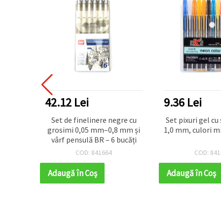
DUSE TOP
42.12 Lei
9.36 Lei
ă – Set
Set de finelinere negre cu
Set pixuri gel cu 
 vârf 2
grosimi 0,05 mm–0,8 mm și
1,0 mm, culori mi
rnelii,
vârf pensulă BR – 6 bucăți
ri și
COD: 841664
COD: 841
 desen,
colare
Adaugă în Coş
Adaugă în Coş