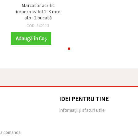
Marcator acrilic
impermeabil 2-3 mm
alb -1 bucată
COD: 842113
Adaugă în Coş
IDEI PENTRU TINE
e
Informații și sfaturi utile
 la comanda