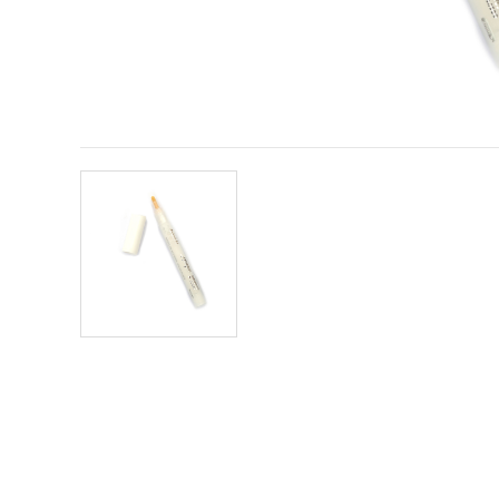
conținut și
reclame
mai
relevante,
inclusiv cu
ajutorul
partenerilor
noștri de
analiză și
marketing.
Puteți fi de
acord să
utilizați
toate
cookie -
urile făcând
clic pe
"acceptati
toate!" Sau
să vă
indicați
preferințele
în setări
selectând
un tip de
cookie -uri
dat și