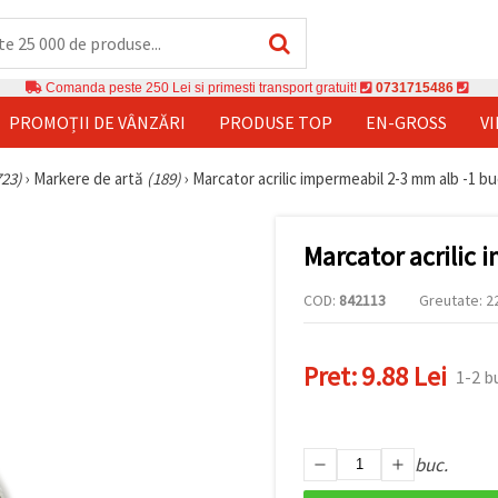
Comanda peste 250 Lei si primesti transport gratuit!
0731715486
PROMOȚII DE VÂNZĂRI
PRODUSE TOP
EN-GROSS
V
723)
›
Markere de artă
(189)
›
Marcator acrilic impermeabil 2-3 mm alb -1 b
Marcator acrilic
COD:
842113
Greutate: 22
Pret:
9.88 Lei
1-2 b
buc.