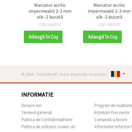
Marcator acrilic
Marcator acrilic
impermeabil 2-3 mm
impermeabil 2-3 mm
alb -1 bucată
alb -1 bucată
COD: 842113
COD: 842113
Adaugă în Coş
Adaugă în Coş
© 2004 - 2026 EM ART Toate drepturile rezervate..
INFORMATIE
Despre noi
Program de loialitat
Termeni generali
întrebări frecvente
Politica de Confidențialitate
Comandă și livrare
Politica de utilizare cookie-uri
Informatie referitor