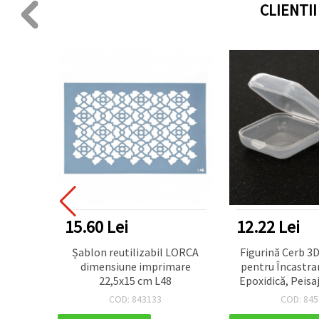
CLIENTI
15.60 Lei
12.22 Lei
 LORCA
Șablon reutilizabil LORCA
Figurină Cerb 3D
e 19x19
dimensiune imprimare
pentru Încastra
22,5x15 cm L48
Epoxidică, Peisaj
20x34x1
COD: 843133
COD: 845