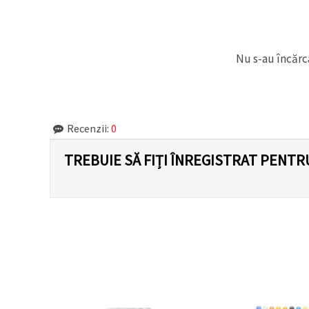
făcând clic
pe butonul
"Salvați"
Nu s-au încărca
Аcceptati
toate!
Setări
Recenzii:
0
TREBUIE SĂ FIȚI ÎNREGISTRAT PENTR