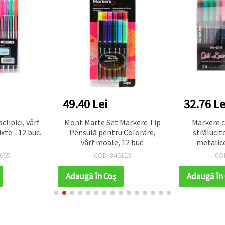
49.40 Lei
32.76 Le
sclipici, vârf
Mont Marte Set Markere Tip
Markere c
xte - 12 buc.
Pensulă pentru Colorare,
strălucit
vârf moale, 12 buc.
metalice
perfecte p
665
COD: 846123
CO
scrapbookin
a
Adaugă în Coş
Adaugă în