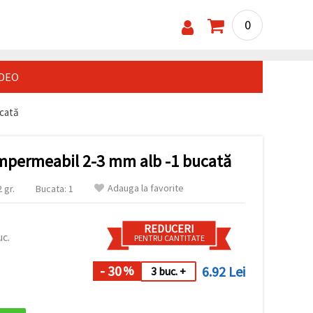
0
IDEO
ucată
 impermeabil 2-3 mm alb -1 bucată
Adauga la favorite
 gr.
Bucata: 1
REDUCERI
uc.
PENTRU CANTITATE
- 30
6.92 Lei
%
3 buc. +