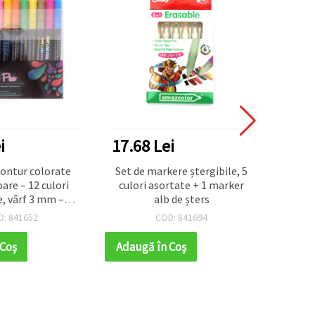
i
17.68 Lei
9.36
ontur colorate
Set de markere ștergibile, 5
Set de
oare – 12 culori
culori asortate + 1 marker
vârf 1
, vârf 3 mm –
alb de șters
entru lettering,
D: 841652
COD: 841694
g și proiecte DIY
rtistice
 Coş
Adaugă în Coş
Adaug