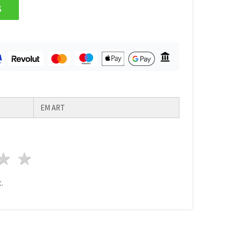
s
EM ART
ele
3 stele
4 stele
5 stele
.