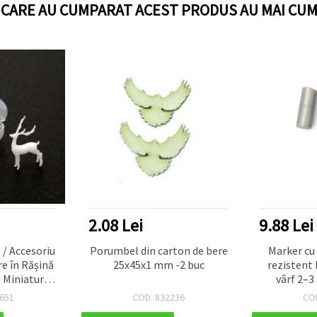
I CARE AU CUMPARAT ACEST PRODUS AU MAI CUM
2.08 Lei
9.88 Lei
 / Accesoriu
Porumbel din carton de bere
Marker cu 
re în Rășină
25x45x1 mm -2 buc
rezistent 
 Miniatural,
vârf 2–3
0 mm
651
COD: 832236
CO