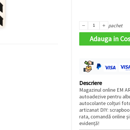
pachet
Adauga in Co
Descriere
Magazinul online EM ART
autoadezive pentru albu
autocolante colțuri foto
artizanat DIY: scrapbooki
rata, comandă online și 
evidență!