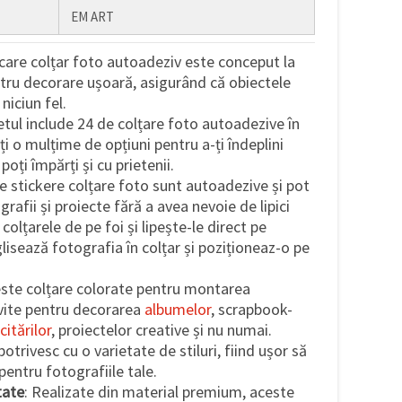
EM ART
ecare colțar foto autoadeziv este conceput la
tru decorare ușoară, asigurând că obiectele
niciun fel.
etul include 24 de colțare foto autoadezive în
-ți o mulțime de opțiuni pentru a-ți îndeplini
oți împărți și cu prietenii.
te stickere colțare foto sunt autoadezive și pot
grafii și proiecte fără a avea nevoie de lipici
colțarele de pe foi și lipește-le direct pe
lisează fotografia în colțar și poziționeaz-o pe
este colțare colorate pentru montarea
ivite pentru decorarea
albumelor
, scrapbook-
icitărilor
, proiectelor creative și nu numai.
otrivesc cu o varietate de stiluri, fiind ușor să
pentru fotografiile tale.
tate
: Realizate din material premium, aceste