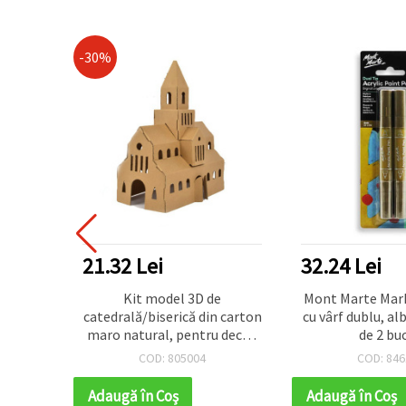
32.24 Lei
5.20 Lei
 de
Mont Marte Markere acrilice
Colțare fot
din carton
cu vârf dublu, alb și auriu, set
pentru fotogr
ru decor,
de 2 bucăți
amintiri și 
m, set 6
90x125x0,3 m
4
COD: 846136
COD: 
hetă
triunghi 21x
 hobby și
b
Adaugă în Coş
Adaugă în C