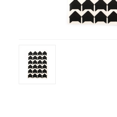
conținut și
reclame
mai
relevante,
inclusiv cu
ajutorul
partenerilor
noștri de
analiză și
marketing.
Puteți fi de
acord să
utilizați
toate
cookie -
urile făcând
clic pe
"acceptati
toate!" Sau
să vă
indicați
preferințele
în setări
selectând
un tip de
cookie -uri
dat și