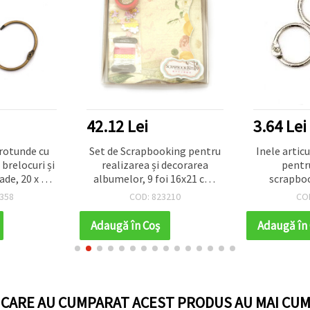
42.12 Lei
3.64 Lei
 rotunde cu
Set de Scrapbooking pentru
Inele artic
brelocuri și
realizarea și decorarea
pentr
de, 20 x 3,5
albumelor, 9 foi 16x21 cm,
scrapboo
z – set de 4
materiale craft mixte incluse
argintie, 1
358
COD: 823210
CO
i
Adaugă în Coş
Adaugă în
I CARE AU CUMPARAT ACEST PRODUS AU MAI CUM