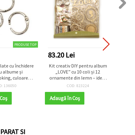
PRODUSE TOP
83.20 Lei
4.68
ulate cu închidere
Kit creativ DIY pentru album
Inele
u albume și
„LOVE” cu 10 coli și 12
pent
king, culoare
ornamente din lemn – ideal
bronz
5x2 mm, set 4 buc.
pentru scrapbooking,
D: 136050
COD: 823224
albume foto și cardmaking
 Coş
Adaugă în Coş
Adaug
PARAT SI