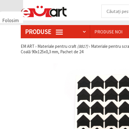
Folosim
cookie-
PRODUSE
PRODUSE NOI
uri
🍪 Folosim
cookie-uri
EM ART
›
Materiale pentru craft
(8817)
›
Materiale pentru sc
și
Coală 90x125x0,3 mm, Pachet de 24
tehnologii
similare
pentru a
asigura
funcționarea
corectă a
site-ului,
pentru a vă
îmbunătăți
experiența
și, cu
acordul
dumneavoastră,
pentru a
analiza
traficul și a
afișa