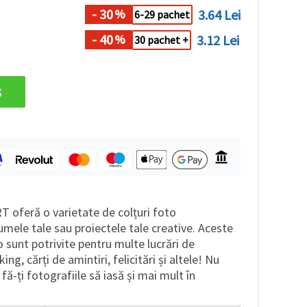
- 30
3.64 Lei
%
6-29 pachet
- 40
3.12 Lei
%
30 pachet +
s
 oferă o varietate de colțuri foto
mele tale sau proiectele tale creative. Aceste
 sunt potrivite pentru multe lucrări de
ng, cărți de amintiri, felicitări și altele! Nu
fă-ți fotografiile să iasă și mai mult în