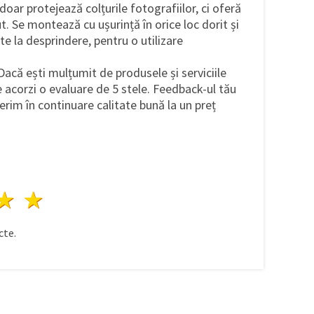
oar protejează colțurile fotografiilor, ci oferă
ut. Se montează cu ușurință în orice loc dorit și
e la desprindere, pentru o utilizare
 Dacă ești mulțumit de produsele și serviciile
 acorzi o evaluare de 5 stele. Feedback-ul tău
ferim în continuare calitate bună la un preț
ele
3 stele
4 stele
5 stele
te.