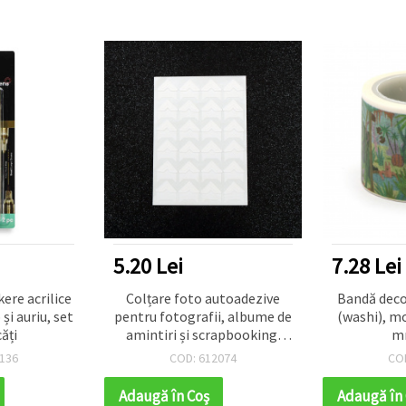
7.28 Lei
5.20 L
o autoadezive
Bandă decorativă din hârtie
Stick
afii, albume de
(washi), model „Natură”, 30
autoade
scrapbooking,
mm x 5 m
temati
m, dimensiune
612074
COD: 418751
21 mm, alb, 24
uc.
oş
Adaugă în Coş
Adaugă 