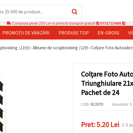
Comanda peste 250 Lei si primesti transport gratuit!
0731715486
PROMOȚII DE VÂNZĂRI
PRODUSE TOP
EN-GROSS
V
rapbooking
(1193)
›
Albume de scrapbooking
(129)
›
Colțare Foto Autoadezi
Colțare Foto Auto
Triunghiulare 21
Pachet de 24
COD:
612070
Greutate: 5 
Pret:
5.20 Lei
1-5 p