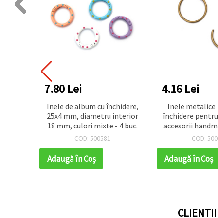
DUSE TOP
7.80 Lei
4.16 Lei
lorate,
Inele de album cu închidere,
Inele metalice
mm (Ø
25x4 mm, diametru interior
închidere pentru 
de 5 –
18 mm, culori mixte - 4 buc.
accesorii handma
istenți
mm, culoare bron
COD: 500581
COD: 500
iete
bucăț
ing și
Adaugă în Coş
Adaugă în Coş
CLIENTI