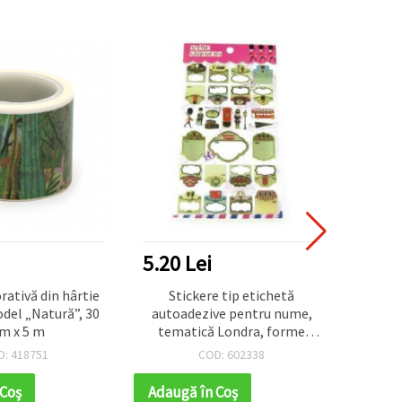
ei
6.50 Lei
9.8
ere tip etichetă
Stickere 3D autoadezive
Dec
zive pentru nume,
Vi
că Londra, forme
mixte
COD: 602338
COD: 602249
în Coş
Adaugă în Coş
Ada