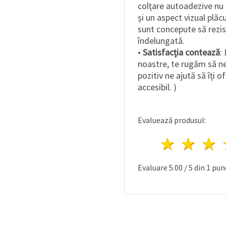
colțare autoadezive nu d
și un aspect vizual plăc
sunt concepute să rezist
îndelungată.
•
Satisfacția contează
:
noastre, te rugăm să ne
pozitiv ne ajută să îți o
accesibil. )
Evaluează produsul:
1 stea
2 st
Evaluare
5.00
/
5
din
1
punc