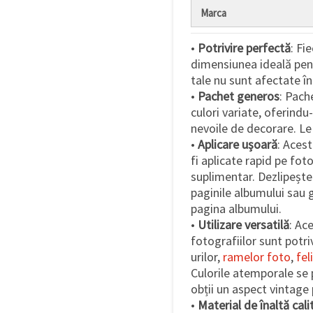
Marca
•
Potrivire perfectă
: Fi
dimensiunea ideală pen
tale nu sunt afectate în 
•
Pachet generos
: Pach
culori variate, oferindu
nevoile de decorare. Le p
•
Aplicare ușoară
: Aces
fi aplicate rapid pe foto
suplimentar. Dezlipește 
paginile albumului sau g
pagina albumului.
•
Utilizare versatilă
: Ac
fotografiilor sunt potr
urilor,
ramelor foto
,
fel
Culorile atemporale se p
obții un aspect vintage 
•
Material de înaltă cali