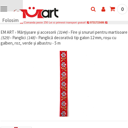
0
Folosim
Comanda peste 250 Lei si primesti transport gratuit!
0731715486
cookie-
EM ART
›
Mărţişoare și accesorii
(3144)
›
Fire și snururi pentru martisoare
uri
(529)
›
Panglici
(148)
›
Panglică decorativă tip galon 12 mm, roșu cu
🍪 Folosim
galben, roz, verde și albastru - 5 m
cookie-uri
și
tehnologii
similare
pentru a
asigura
funcționarea
corectă a
site-ului,
pentru a vă
îmbunătăți
experiența
și, cu
acordul
dumneavoastră,
pentru a
analiza
traficul și a
afișa