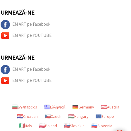
URMEAZĂ-NE
EM ART pe Facebook
EM ART pe YOUTUBE
URMEAZĂ-NE
EM ART pe Facebook
EM ART pe YOUTUBE
Български
Ελληνικά
Germany
Austria
Croatian
Czech
Hungary
Europe
Italy
Poland
Slovakia
Slovenia