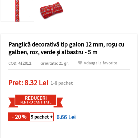
conținut și
reclame
mai
relevante,
inclusiv cu
ajutorul
partenerilor
noștri de
Panglică decorativă tip galon 12 mm, roșu cu
analiză și
marketing.
galben, roz, verde și albastru - 5 m
Puteți fi de
acord să
Adauga la favorite
COD:
412012
Greutate: 21 gr.
utilizați
toate
cookie -
Pret:
8.32 Lei
urile făcând
1-8 pachet
clic pe
"acceptati
toate!" Sau
REDUCERI
să vă
PENTRU CANTITATE
indicați
preferințele
în setări
- 20
6.66 Lei
%
9 pachet +
selectând
un tip de
cookie -uri
dat și