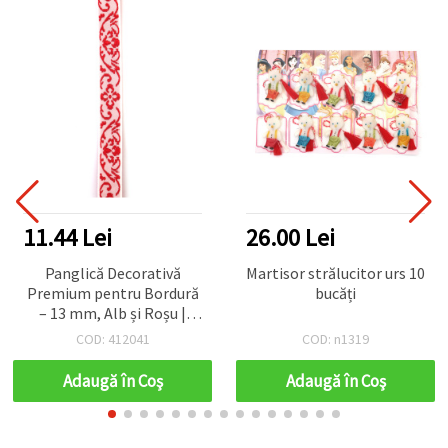
11.44 Lei
26.00 Lei
Panglică Decorativă
Martisor strălucitor urs 10
Premium pentru Bordură
bucăți
– 13 mm, Alb și Roșu |
Rolă 5 m pentru
COD: 412041
COD: n1319
Îmbrăcăminte, Costume
și Proiecte Handmade
Adaugă în Coş
Adaugă în Coş