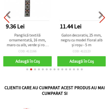
9.36 Lei
11.44 Lei
Panglică textilă
Galon decorativ, 25 mm,
ornamentată, 16 mm,
negru cu model floral alb
maro cu alb, verde și roșu
și roșu - 5 m
- 5 m
COD: 412166
COD: 412123
Adaugă în Coş
Adaugă în Coş
CLIENTII CARE AU CUMPARAT ACEST PRODUS AU MAI
CUMPARAT SI