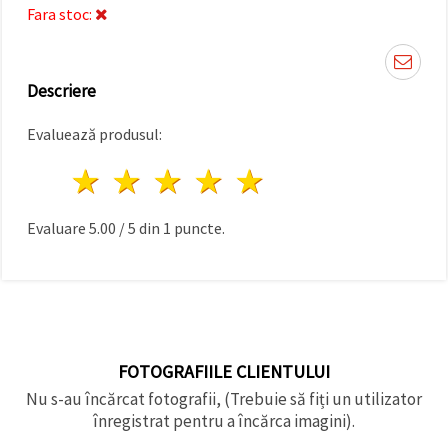
făcând clic
Fara stoc:
pe butonul
"Salvați"
Descriere
Аcceptati
toate!
Evaluează produsul:
Setări
1 stea
2 stele
3 stele
4 stele
5 stele
Evaluare
5.00
/
5
din
1
puncte.
FOTOGRAFIILE CLIENTULUI
Nu s-au încărcat fotografii, (Trebuie să fiți un utilizator
înregistrat pentru a încărca imagini).