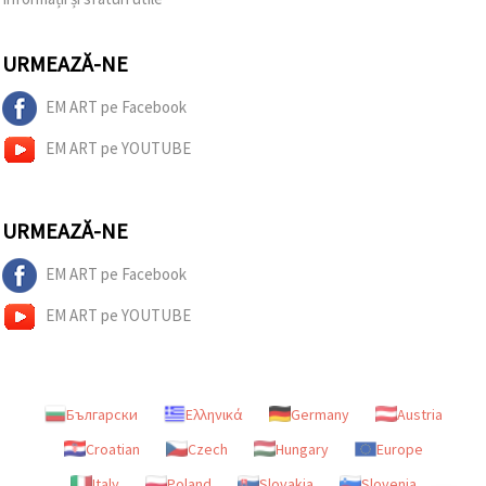
URMEAZĂ-NE
EM ART pe Facebook
EM ART pe YOUTUBE
URMEAZĂ-NE
EM ART pe Facebook
EM ART pe YOUTUBE
Български
Ελληνικά
Germany
Austria
Croatian
Czech
Hungary
Europe
Italy
Poland
Slovakia
Slovenia