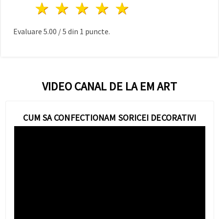
1 stea
2 stele
3 stele
4 stele
5 stele
Evaluare
5.00
/
5
din
1
puncte.
VIDEO CANAL DE LA EM ART
CUM SA CONFECTIONAM SORICEI DECORATIVI