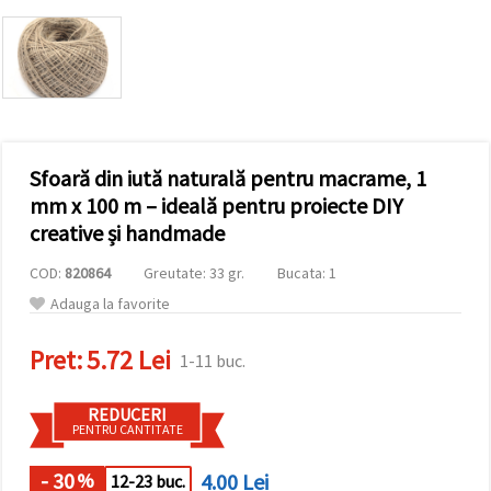
conținut și
reclame
mai
relevante,
inclusiv cu
ajutorul
partenerilor
noștri de
analiză și
Sfoară din iută naturală pentru macrame, 1
marketing.
Puteți fi de
mm x 100 m – ideală pentru proiecte DIY
acord să
creative și handmade
utilizați
toate
cookie -
COD:
820864
Greutate: 33 gr.
Bucata: 1
urile făcând
Adauga la favorite
clic pe
"acceptati
toate!" Sau
Pret:
5.72 Lei
să vă
1-11 buc.
indicați
preferințele
în setări
REDUCERI
selectând
PENTRU CANTITATE
un tip de
cookie -uri
- 30
4.00 Lei
%
12-23 buc.
dat și