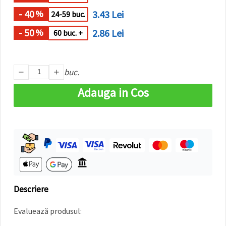
făcând clic
pe butonul
- 40
3.43 Lei
%
24-59 buc.
"Salvați"
- 50
2.86 Lei
%
60 buc. +
Аcceptati
toate!
buc.
Setări
Adauga in Cos
Descriere
Evaluează produsul: