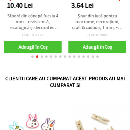
10.40 Lei
3.64 Lei
Sfoară din cânepă fucsia 4
Șnur din iută pentru
mm – rezistentă,
macrame, decorațiuni,
ecologică și decorativă
craft & cadouri, 1 mm, ~14
pentru hobby, DIY și
m
COD: 207126
COD: 819882
handmade, rolă ~5 m
Adaugă în Coş
Adaugă în Coş
CLIENTII CARE AU CUMPARAT ACEST PRODUS AU MAI
CUMPARAT SI