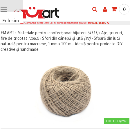
0
Folosim
Comanda peste 250 Lei si primesti transport gratuit!
0731715486
cookie-
EM ART
›
Materiale pentru confecționat bijuterii
(4131)
›
Ațe, șnururi,
uri
fire de tricotat
(1581)
›
Sfori din cânepă și iută
(87)
›
Sfoară din iută
🍪 Folosim
naturală pentru macrame, 1 mm x 100 m – ideală pentru proiecte DIY
cookie-uri
creative și handmade
și
tehnologii
similare
pentru a
asigura
funcționarea
corectă a
site-ului,
pentru a vă
îmbunătăți
experiența
și, cu
acordul
dumneavoastră,
pentru a
analiza
ТОП ПРОДУКТ
traficul și a
afișa