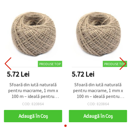
PRODUSE TOP
PRODUSE TOP
5.72 Lei
5.72 Lei
Sfoară din iută naturală
Sfoară din iută naturală
pentru macrame, 1 mm x
pentru macrame, 1 mm x
100 m – ideală pentru
100 m – ideală pentru
proiecte DIY creative și
proiecte DIY creative și
COD: 820864
COD: 820864
handmade
handmade
Adaugă în Coş
Adaugă în Coş