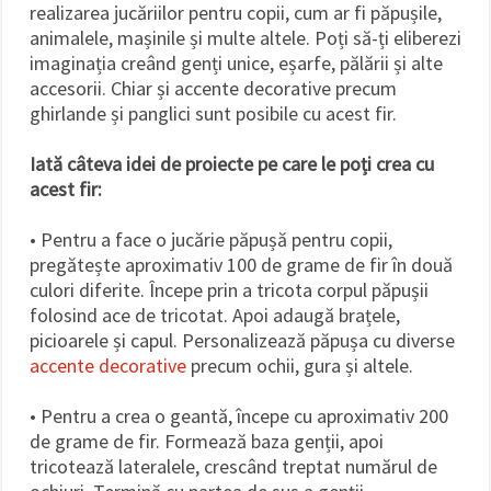
realizarea jucăriilor pentru copii, cum ar fi păpușile,
animalele, mașinile și multe altele. Poți să-ți eliberezi
imaginația creând genți unice, eșarfe, pălării și alte
accesorii. Chiar și accente decorative precum
ghirlande și panglici sunt posibile cu acest fir.
Iată câteva idei de proiecte pe care le poți crea cu
acest fir:
• Pentru a face o jucărie păpușă pentru copii,
pregătește aproximativ 100 de grame de fir în două
culori diferite. Începe prin a tricota corpul păpușii
folosind ace de tricotat. Apoi adaugă brațele,
picioarele și capul. Personalizează păpușa cu diverse
accente decorative
precum ochii, gura și altele.
• Pentru a crea o geantă, începe cu aproximativ 200
de grame de fir. Formează baza genții, apoi
tricotează lateralele, crescând treptat numărul de