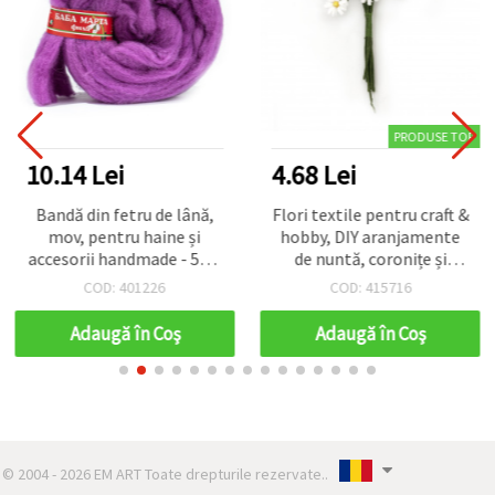
PRODUSE TOP
10.14 Lei
4.68 Lei
Bandă din fetru de lână,
Flori textile pentru craft &
mov, pentru haine și
hobby, DIY aranjamente
accesorii handmade - 50 g
de nuntă, coronițe și
(~1,8 m)
scrapbooking, buchet de
COD: 401226
COD: 415716
margarete alb-galben
12x90 mm - 10 bucăți
Adaugă în Coş
Adaugă în Coş
© 2004 - 2026 EM ART Toate drepturile rezervate..