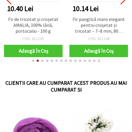
10.40 Lei
10.14 Lei
Fir de tricotat și croșetat
Fir panglică maro elegant
AMALIA, 100% lână,
pentru croșetat și
portocaliu - 100 g
tricotat – 7–8 mm, 80%
bumbac / 20% poliester,
COD: 411105
COD: 411148
100 g / 50 m
Adaugă în Coş
Adaugă în Coş
CLIENTII CARE AU CUMPARAT ACEST PRODUS AU MAI
CUMPARAT SI