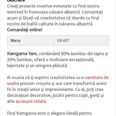
făcând clic
Creați proiecte creative minunate cu firul nostru
pe butonul
"Salvați"
worsted în frumoasa culoare albastră. Comandați
acum și lăsați-vă creativitatea să zburde cu firul
nostru de înaltă calitate în culoarea albastră.
Аcceptati
Comandați online!
toate!
Setări
Marca
EM ART
Kamgarna Yarn
, combinând 80% bumbac din lapte și
20% bumbac, oferă o moliciune excepțională,
lejeritate și un atingere plăcută.
Ai ocazia să-ți exprimi creativitatea cu o
varietate de
unelte
precum croșete și ace care transformă acest
fir în creații unice și impresionante. Cu el, poți crea
decorațiuni decorative, jucării pentru copii, genți și
alte
accesorii stilate
.
Firul Kamgarna este o alegere ideală pentru