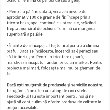
ochiuri. Termină cu partea de sus a genții.
• Pentru o pălărie stilată, vei avea nevoie de
aproximativ 100 de grame de fir. Începe prin a
tricota baza, apoi continuă cu lateralele, scăzând
treptat numărul de ochiuri. Termină cu marginea
superioară a pălăriei.
• Înainte de a începe, clătește firul pentru a elimina
praful. Dacă se încâlcește, încearcă să-l periezi sau
să-l întinzi ușor. Pentru o tricotare ușoară,
marchează începutul rândurilor cu un marker. Pentru
proiecte mai mari, folosește mai multe ghemuri de
fir.
Dacă ești mulțumit de produsele și serviciile noastre
,
te rugăm să ne oferi un rating de cinci stele.
Feedback-ul tău este important pentru noi și ne
ajută să continuăm să oferim produse de calitate la
prețuri accesibile.