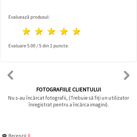
Evaluează produsul:
1 stea
2 stele
3 stele
4 stele
5 stele
Evaluare
5.00
/
5
din
1
puncte.
FOTOGRAFIILE CLIENTULUI
Nu s-au încărcat fotografii, (Trebuie să fiți un utilizator
înregistrat pentru a încărca imagini).
Recenzii:
0