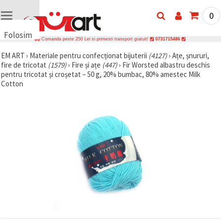
0
Folosim
Comanda peste 250 Lei si primesti transport gratuit!
0731715486
cookie-
EM ART
›
Materiale pentru confecționat bijuterii
(4127)
›
Ațe, șnururi,
uri
fire de tricotat
(1579)
›
Fire și ațe
(447)
›
Fir Worsted albastru deschis
🍪 Folosim
pentru tricotat și croșetat – 50 g, 20% bumbac, 80% amestec Milk
cookie-uri
Cotton
și
tehnologii
similare
pentru a
asigura
funcționarea
corectă a
site-ului,
pentru a vă
îmbunătăți
experiența
și, cu
acordul
dumneavoastră,
pentru a
analiza
traficul și a
afișa