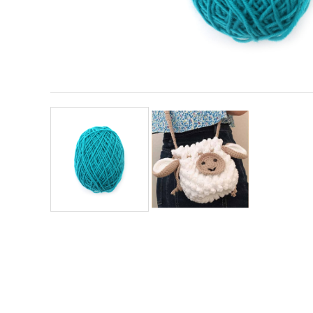
conținut și
reclame
mai
relevante,
inclusiv cu
ajutorul
partenerilor
noștri de
analiză și
marketing.
Puteți fi de
acord să
utilizați
toate
cookie -
urile făcând
clic pe
"acceptati
toate!" Sau
să vă
indicați
preferințele
în setări
selectând
un tip de
cookie -uri
dat și