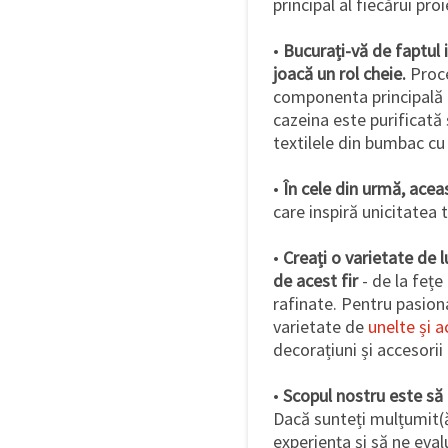
principal al fiecărui proi
•
Bucurați-vă de faptul i
joacă un rol cheie.
Proce
componenta principală d
cazeina este purificată
textilele din bumbac cu 
•
În cele din urmă, acea
care inspiră unicitatea 
•
Creați o varietate de lu
de acest fir
- de la fețe
rafinate. Pentru pasiona
varietate de
unelte și 
decorațiuni și accesorii 
•
Scopul nostru este să o
Dacă sunteți mulțumit(ă
experiența și să ne eval