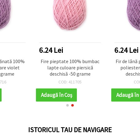
6.24 Lei
6.24 Lei
ptănată 100%
Fire pieptate 100% bumbac
Fir de lână
are violet
lapte culoare piersică
poliester
0 grame
deschisă -50 grame
deschi
716
COD: 411705
CO
Adaugă în Coş
Adaugă în
ISTORICUL TAU DE NAVIGARE