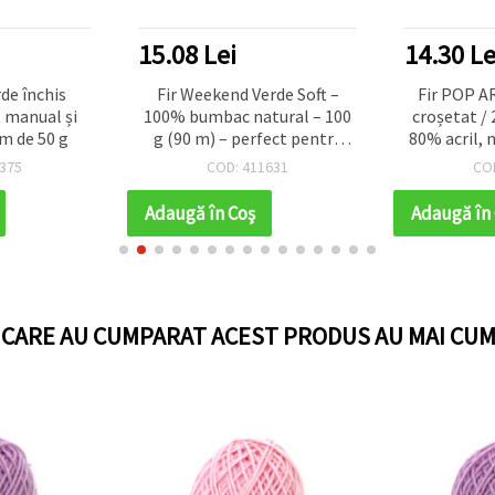
15.08 Lei
14.30 Le
rde închis
Fir Weekend Verde Soft –
Fir POP AR
t manual și
100% bumbac natural – 100
croșetat /
em de 50 g
g (90 m) – perfect pentru
80% acril, 
tricotat, croșetat și creații
200 
375
COD: 411631
CO
de vară
Adaugă în Coş
Adaugă în
I CARE AU CUMPARAT ACEST PRODUS AU MAI CUM