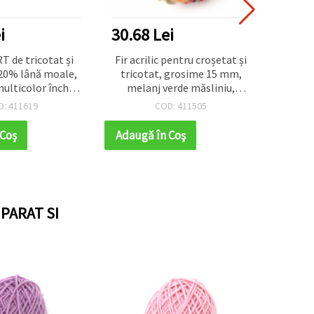
NOU
i
30.68 Lei
26.0
T de tricotat și
Fir acrilic pentru croșetat și
Fir
 20% lână moale,
tricotat, grosime 15 mm,
lucios,
multicolor închis,
melanj verde măsliniu,
100 g 
m - 100 g
portocaliu, roșu și mov, 240 g
dec
D: 411619
COD: 411505
/ 50 m
ac
 Coş
Adaugă în Coş
Adaug
PARAT SI