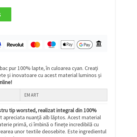
s
bac pur 100% lapte, în culoarea cyan. Creați
ete și inovatoare cu acest material luminos și
line!
EM ART
tru tip worsted, realizat integral din 100%
lt apreciata nuanță alb lăptos. Acest material
terie primă, ci îmbină o finețe incredibilă cu
 crearea unor textile deosebite. Este ingredientul