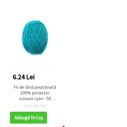
6.24 Lei
Fir de lână pieptănată
100% poliester
culoare cyan - 50
grame
COD: 411713
Adaugă în Coş