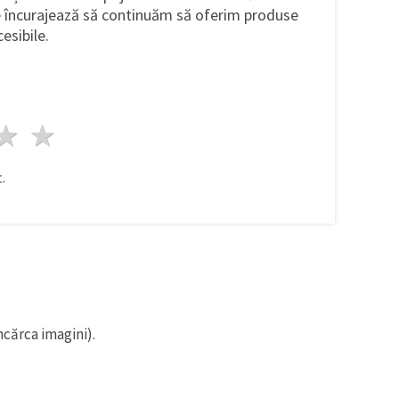
ne încurajează să continuăm să oferim produse
cesibile.
ele
3 stele
4 stele
5 stele
.
ncărca imagini).