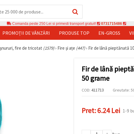
Comanda peste 250 Lei si primesti transport gratuit!
0731715486
PROMOȚII DE VÂNZĂRI
PRODUSE TOP
EN-GROSS
V
șnururi, fire de tricotat
(1579)
›
Fire și ațe
(447)
›
Fir de lână pieptănată 1
Fir de lână piept
50 grame
COD:
411713
Greutate: 50
Pret:
6.24 Lei
1-9 b