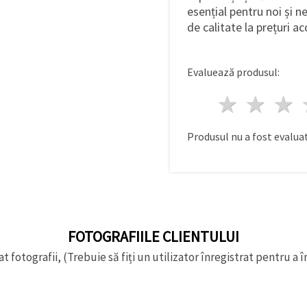
esențial pentru noi și 
de calitate la prețuri ac
Evaluează produsul:
1 stea
2 st
Produsul nu a fost evaluat
FOTOGRAFIILE CLIENTULUI
t fotografii, (Trebuie să fiți un utilizator înregistrat pentru a î