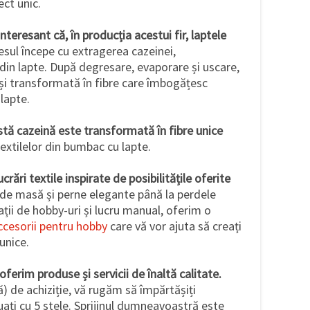
ect unic.
nteresant că, în producția acestui fir, laptele
sul începe cu extragerea cazeinei,
in lapte. După degresare, evaporare și uscare,
 și transformată în fibre care îmbogățesc
lapte.
stă cazeină este transformată în fibre unice
textilelor din bumbac cu lapte.
crări textile inspirate de posibilitățile oferite
 de masă și perne elegante până la perdele
ții de hobby-uri și lucru manual, oferim o
accesorii pentru hobby
care vă vor ajuta să creați
unice.
ferim produse și servicii de înaltă calitate.
) de achiziție, vă rugăm să împărtășiți
uați cu 5 stele. Sprijinul dumneavoastră este