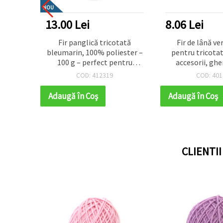
NOU
13.00 Lei
8.06 Lei
 Soft
Fir panglică tricotată
Fir de lână ve
90 m,
bleumarin, 100% poliester –
pentru tricota
fect
100 g – perfect pentru
accesorii, gh
etat și
croșetat, tricotat și proiecte
COD: 412319
COD: 401
e de
creative DIY
au
Adaugă în Coş
Adaugă în Coş
 casă
CLIENTI