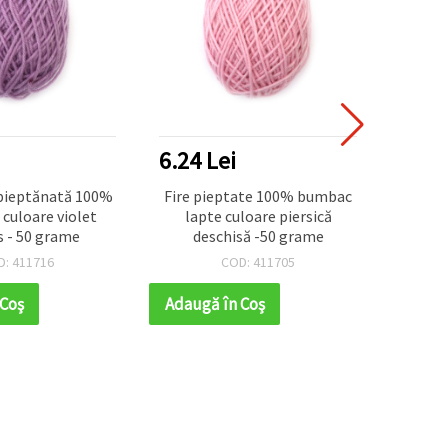
6.24 Lei
 pieptănată 100%
Fire pieptate 100% bumbac
 culoare violet
lapte culoare piersică
s - 50 grame
deschisă -50 grame
D: 411716
COD: 411705
 Coş
Adaugă în Coş