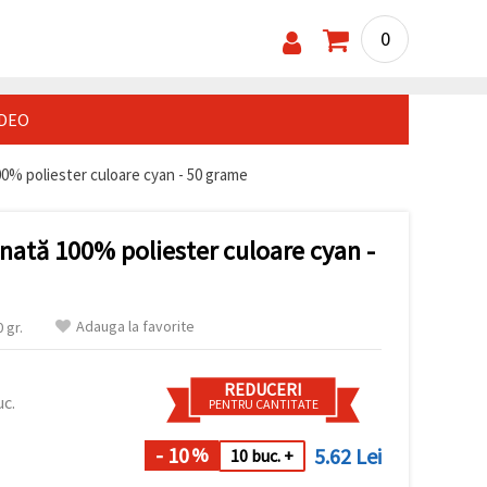
0
IDEO
00% poliester culoare cyan - 50 grame
ănată 100% poliester culoare cyan -
Adauga la favorite
 gr.
REDUCERI
uc.
PENTRU CANTITATE
- 10
5.62 Lei
%
10 buc. +