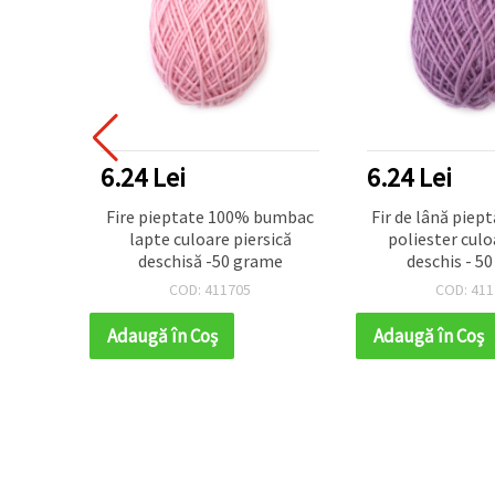
6.24 Lei
6.24 Lei
tă 100%
Fire pieptate 100% bumbac
Fir de lână pie
iolet
lapte culoare piersică
poliester culo
me
deschisă -50 grame
deschis - 5
COD: 411705
COD: 411
Adaugă în Coş
Adaugă în Coş