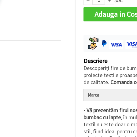
buc.
Adauga in Co
Descriere
Descoperiți fire de bum
proiecte textile proasp
de calitate.
Comanda on
Marca
•
Vă prezentăm firul nos
bumbac cu lapte
, în mu
textil nu este doar o ma
stil, fiind ideal pentru