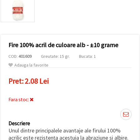
conținut și
reclame
mai
relevante,
inclusiv cu
ajutorul
partenerilor
noștri de
Fire 100% acril de culoare alb - ±10 grame
analiză și
marketing.
COD:
401609
Greutate: 15 gr.
Bucata: 1
Puteți fi de
acord să
Adauga la favorite
utilizați
toate
cookie -
Pret:
2.08 Lei
urile făcând
clic pe
"acceptati
toate!" Sau
Fara stoc:
să vă
indicați
preferințele
în setări
selectând
Descriere
un tip de
Unul dintre principalele avantaje ale firului 100%
cookie -uri
acrilic este rezistența acestuia la abraziune și albire.
dat și