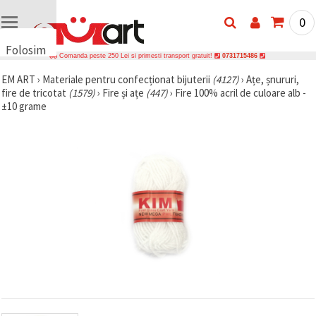
0
Folosim
Comanda peste 250 Lei si primesti transport gratuit!
0731715486
cookie-
EM ART
›
Materiale pentru confecționat bijuterii
(4127)
›
Ațe, șnururi,
uri
fire de tricotat
(1579)
›
Fire și ațe
(447)
›
Fire 100% acril de culoare alb -
🍪 Folosim
±10 grame
cookie-uri
și
tehnologii
similare
pentru a
asigura
funcționarea
corectă a
site-ului,
pentru a vă
îmbunătăți
experiența
și, cu
acordul
dumneavoastră,
pentru a
analiza
traficul și a
afișa