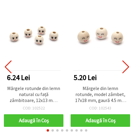
6.24 Lei
5.20 Lei
Mărgele rotunde din lemn
Mărgele din lemn
natural cu față
rotunde, model zâmbet,
zâmbitoare, 12x13 mm,
17x18 mm, gaură 4.5 mm
gaură 4 mm culoare lemn
culoare lemn natur - set
COD: 102522
COD: 102543
natur - 50 bucăți
20 bucăți
Adaugă în Coş
Adaugă în Coş