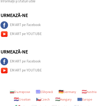
Informații și sfaturi utile
URMEAZĂ-NE
EM ART pe Facebook
EM ART pe YOUTUBE
URMEAZĂ-NE
EM ART pe Facebook
EM ART pe YOUTUBE
Български
Ελληνικά
Germany
Austria
Croatian
Czech
Hungary
Europe