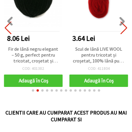
8.06 Lei
3.64 Lei
Fir de lână negru elegant
Scul de lână LIVE WOOL
– 50 g, perfect pentru
pentru tricotat și
tricotat, croșetat și
croșetat, 100% lână pură,
proiecte DIY
roșu - 25 grame
COD: 401382
COD: 411804
Adaugă în Coş
Adaugă în Coş
CLIENTII CARE AU CUMPARAT ACEST PRODUS AU MAI
CUMPARAT SI