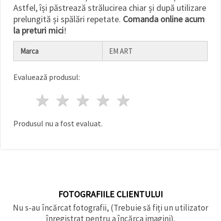
făcând clic
Astfel, își păstrează strălucirea chiar și după utilizare
pe butonul
prelungită și spălări repetate.
Comanda online acum
"Salvați"
la preturi mici
!
Аcceptati
Marca
EM ART
toate!
Setări
Evaluează produsul:
1 stea
2 stele
3 stele
4 stele
5 stele
Produsul nu a fost evaluat.
FOTOGRAFIILE CLIENTULUI
Nu s-au încărcat fotografii, (Trebuie să fiți un utilizator
înregistrat pentru a încărca imagini).