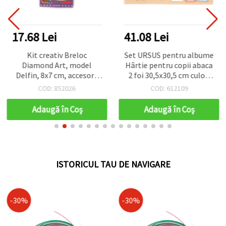
17.68 Lei
41.08 Lei
Kit creativ Breloc
Set URSUS pentru albume
Diamond Art, model
Hârtie pentru copii abaca
Delfin, 8x7 cm, accesorii
2 foi 30,5x30,5 cm culori
hobby & craft pentru copii
asortate, elemente
COD: 852026
COD: 612109
și adulți
lucrate manual și
amestec de materiale
Adaugă în Coş
Adaugă în Coş
decorative
ISTORICUL TAU DE NAVIGARE
-30%
-30%