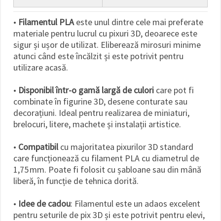
•
Filamentul PLA
este unul dintre cele mai preferate
materiale pentru lucrul cu pixuri 3D, deoarece este
sigur și ușor de utilizat. Eliberează mirosuri minime
atunci când este încălzit și este potrivit pentru
utilizare acasă.
•
Disponibil într-o gamă largă de culori
care pot fi
combinate în figurine 3D, desene conturate sau
decorațiuni. Ideal pentru realizarea de miniaturi,
brelocuri, litere, machete și instalații artistice.
•
Compatibil
cu majoritatea pixurilor 3D standard
care funcționează cu filament PLA cu diametrul de
1,75 mm. Poate fi folosit cu șabloane sau din mână
liberă, în funcție de tehnica dorită.
•
Idee de cadou
: Filamentul este un adaos excelent
pentru seturile de pix 3D și este potrivit pentru elevi,