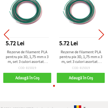
5.72 Lei
5.72 Lei
Rezerve de filament PLA
Rezerve de filament PLA
pentru pix 3D, 1,75 mm x 3
pentru pix 3D, 1,75 mm x 3
m, set 3 culori asortate:
m, set 3 culori asortate:
alb, roz, verde închis
alb, roz, verde închis
COD: 815019
COD: 815019
Adaugă în Coş
Adaugă în Coş