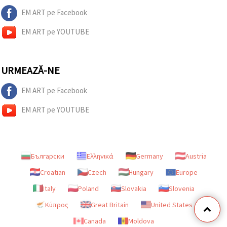
EM ART pe Facebook
EM ART pe YOUTUBE
URMEAZĂ-NE
EM ART pe Facebook
EM ART pe YOUTUBE
Български
Ελληνικά
Germany
Austria
Croatian
Czech
Hungary
Europe
Italy
Poland
Slovakia
Slovenia
Κύπρος
Great Britain
United States
Canada
Moldova