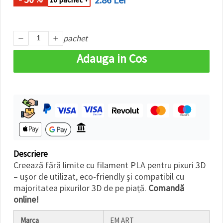
făcând clic
pe butonul
"Salvați"
pachet
Аcceptati
Adauga in Cos
toate!
Setări
Descriere
Creează fără limite cu filament PLA pentru pixuri 3D
– ușor de utilizat, eco-friendly și compatibil cu
majoritatea pixurilor 3D de pe piață.
Comandă
online!
Marca
EM ART