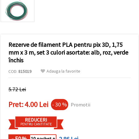
conținut și
reclame
mai
relevante,
inclusiv cu
ajutorul
partenerilor
noștri de
Rezerve de filament PLA pentru pix 3D, 1,75
analiză și
marketing.
mm x 3 m, set 3 culori asortate: alb, roz, verde
Puteți fi de
închis
acord să
utilizați
Adauga la favorite
COD:
815019
toate
cookie -
urile făcând
clic pe
5.72 Lei
"acceptati
toate!" Sau
să vă
Pret:
4.00 Lei
- 30 %
Promotii
indicați
preferințele
în setări
REDUCERI
selectând
PENTRU CANTITATE
un tip de
cookie -uri
dat și
- 50
2.86 Lei
%
10 pachet +