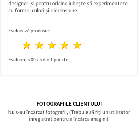
designeri și pentru oricine iubește să experimenteze
cu forme, culori și dimensiune.
Evaluează produsul:
1 stea
2 stele
3 stele
4 stele
5 stele
Evaluare
5.00
/
5
din
1
puncte.
FOTOGRAFIILE CLIENTULUI
Nu s-au încărcat fotografii, (Trebuie să fiți un utilizator
înregistrat pentru a încărca imagini).