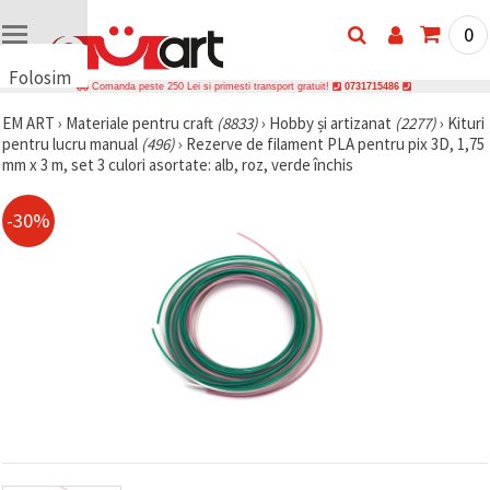
0
Folosim
Comanda peste 250 Lei si primesti transport gratuit!
0731715486
cookie-
EM ART
›
Materiale pentru craft
(8833)
›
Hobby și artizanat
(2277)
›
Kituri
uri
pentru lucru manual
(496)
›
Rezerve de filament PLA pentru pix 3D, 1,75
🍪 Folosim
mm x 3 m, set 3 culori asortate: alb, roz, verde închis
cookie-uri
și
tehnologii
-30%
similare
pentru a
asigura
funcționarea
corectă a
site-ului,
pentru a vă
îmbunătăți
experiența
și, cu
acordul
dumneavoastră,
pentru a
analiza
traficul și a
afișa