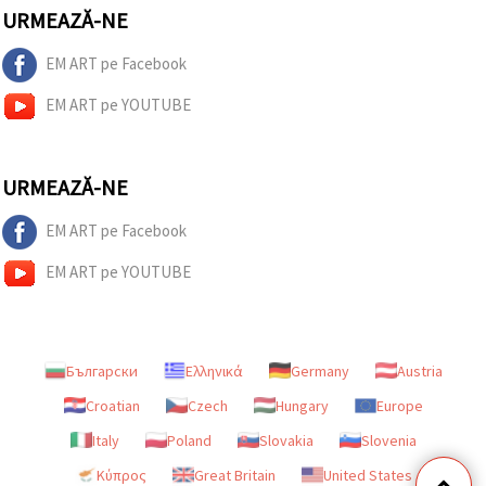
URMEAZĂ-NE
EM ART pe Facebook
EM ART pe YOUTUBE
URMEAZĂ-NE
EM ART pe Facebook
EM ART pe YOUTUBE
Български
Ελληνικά
Germany
Austria
Croatian
Czech
Hungary
Europe
Italy
Poland
Slovakia
Slovenia
Κύπρος
Great Britain
United States