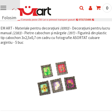
0
Folosim
Comanda peste 250 Lei si primesti transport gratuit!
0731715486
cookie-
EM ART
›
Materiale pentru decorațiuni
(6993)
›
Decorațiuni pentru lucru
uri
manual
(2383)
›
Pietre cabochon și mărgele
(397)
›
Figurină din plastic
🍪 Folosim
tip cabochon 3x2,5x0,7 cm cadru cu fotografie ASORTAT culoare
cookie-uri
argintiu - 5 buc
și
tehnologii
similare
pentru a
asigura
funcționarea
corectă a
site-ului,
pentru a vă
îmbunătăți
experiența
și, cu
acordul
dumneavoastră,
pentru a
analiza
traficul și a
afișa