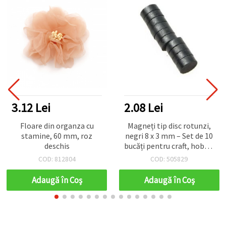
3.12 Lei
2.08 Lei
Floare din organza cu
Magneți tip disc rotunzi,
stamine, 60 mm, roz
negri 8 x 3 mm – Set de 10
deschis
bucăți pentru craft, hobby,
DIY, modelism și
COD: 812804
COD: 505829
decorațiuni
Adaugă în Coş
Adaugă în Coş