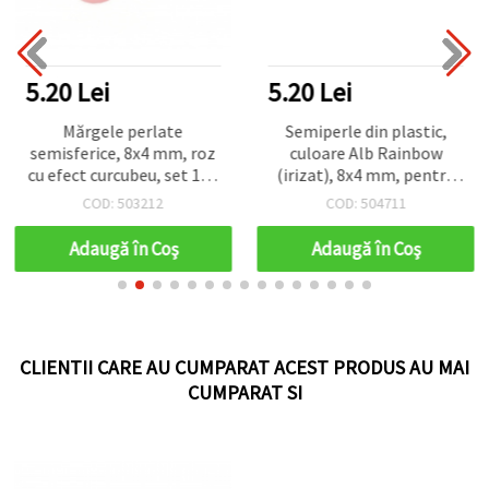
5.20 Lei
5.20 Lei
Mărgele perlate
Semiperle din plastic,
semisferice, 8x4 mm, roz
culoare Alb Rainbow
cu efect curcubeu, set 100
(irizat), 8x4 mm, pentru
bucăți
proiecte DIY & craft - 100
COD: 503212
COD: 504711
buc.
Adaugă în Coş
Adaugă în Coş
CLIENTII CARE AU CUMPARAT ACEST PRODUS AU MAI
CUMPARAT SI