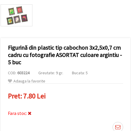
conținut și
reclame
mai
relevante,
inclusiv cu
ajutorul
partenerilor
noștri de
analiză și
Figurină din plastic tip cabochon 3x2,5x0,7 cm
marketing.
Puteți fi de
cadru cu fotografie ASORTAT culoare argintiu -
acord să
5 buc
utilizați
toate
cookie -
COD:
603224
Greutate: 9 gr.
Bucata: 5
urile făcând
Adauga la favorite
clic pe
"acceptati
toate!" Sau
Pret:
7.80 Lei
să vă
indicați
preferințele
în setări
Fara stoc:
selectând
un tip de
cookie -uri
dat și