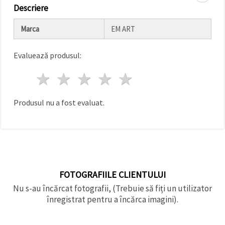
făcând clic
Descriere
pe butonul
"Salvați"
Marca
EM ART
Аcceptati
Evaluează produsul:
toate!
1 stea
2 stele
3 stele
4 stele
5 stele
Setări
Produsul nu a fost evaluat.
FOTOGRAFIILE CLIENTULUI
Nu s-au încărcat fotografii, (Trebuie să fiți un utilizator
înregistrat pentru a încărca imagini).