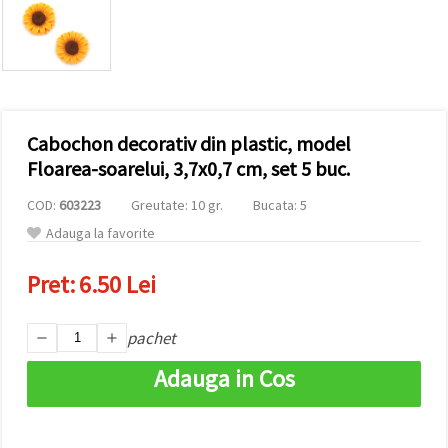
conținut și
reclame
mai
relevante,
inclusiv cu
ajutorul
partenerilor
noștri de
Cabochon decorativ din plastic, model
analiză și
marketing.
Floarea-soarelui, 3,7x0,7 cm, set 5 buc.
Puteți fi de
acord să
COD:
603223
Greutate: 10 gr.
Bucata: 5
utilizați
toate
Adauga la favorite
cookie -
urile făcând
Pret:
6.50 Lei
clic pe
"acceptati
toate!" Sau
să vă
pachet
indicați
preferințele
Adauga in Cos
în setări
selectând
un tip de
cookie -uri
dat și