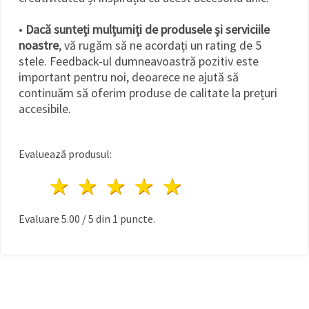
•
Dacă sunteți mulțumiți de produsele și serviciile
noastre
, vă rugăm să ne acordați un rating de 5
stele. Feedback-ul dumneavoastră pozitiv este
important pentru noi, deoarece ne ajută să
continuăm să oferim produse de calitate la prețuri
accesibile.
Evaluează produsul:
1 stea
2 stele
3 stele
4 stele
5 stele
Evaluare
5.00
/
5
din
1
puncte.