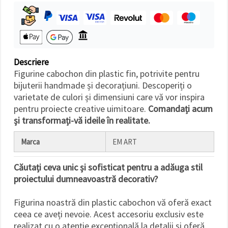
făcând clic
pe butonul
"Salvați"
Аcceptati
toate!
Descriere
Figurine cabochon din plastic fin, potrivite pentru
Setări
bijuterii handmade și decorațiuni. Descoperiți o
varietate de culori și dimensiuni care vă vor inspira
pentru proiecte creative uimitoare.
Comandați acum
și transformați-vă ideile în realitate.
Marca
EM ART
Căutați ceva unic și sofisticat pentru a adăuga stil
proiectului dumneavoastră decorativ?
Figurina noastră din plastic cabochon vă oferă exact
ceea ce aveți nevoie. Acest accesoriu exclusiv este
realizat cu o atenție excepțională la detalii și oferă