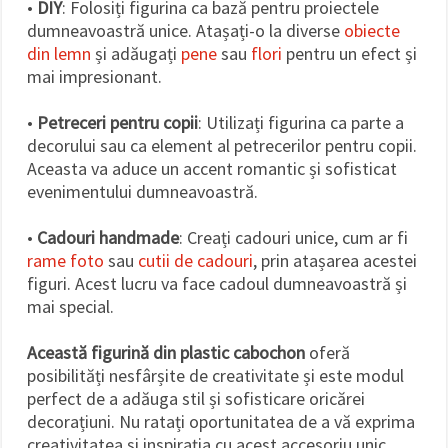
•
DIY
: Folosiți figurina ca bază pentru proiectele
dumneavoastră unice. Atașați-o la diverse
obiecte
din lemn
și adăugați
pene
sau
flori
pentru un efect și
mai impresionant.
•
Petreceri pentru copii
: Utilizați figurina ca parte a
decorului sau ca element al petrecerilor pentru copii.
Aceasta va aduce un accent romantic și sofisticat
evenimentului dumneavoastră.
•
Cadouri handmade
: Creați cadouri unice, cum ar fi
rame foto
sau
cutii de cadouri
, prin atașarea acestei
figuri. Acest lucru va face cadoul dumneavoastră și
mai special.
Această figurină din plastic cabochon
oferă
posibilități nesfârșite de creativitate și este modul
perfect de a adăuga stil și sofisticare oricărei
decorațiuni. Nu ratați oportunitatea de a vă exprima
creativitatea și inspirația cu acest accesoriu unic.