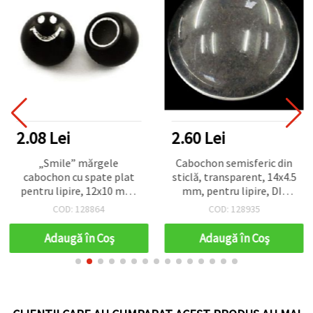
2.08 Lei
2.60 Lei
„Smile” mărgele
Cabochon semisferic din
cabochon cu spate plat
sticlă, transparent, 14x4.5
pentru lipire, 12x10 mm,
mm, pentru lipire, DIY
negru, 20 buc – pentru
haine și bijuterii, set 10
COD: 128864
COD: 128935
bijuterii, decorațiuni și
bucăți
proiecte DIY
Adaugă în Coş
Adaugă în Coş