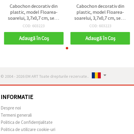
Cabochon decorativ din
Cabochon decorativ din
plastic, model Floarea-
plastic, model Floarea-
soarelui, 3,7x0,7 cm, set 5
soarelui, 3,7x0,7 cm, set 5
buc.
buc.
COD: 603223
COD: 603223
Adaugă în Coş
Adaugă în Coş
© 2004 - 2026 EM ART Toate drepturile rezervate..
INFORMATIE
Despre noi
Termeni generali
Politica de Confidențialitate
Politica de utilizare cookie-uri