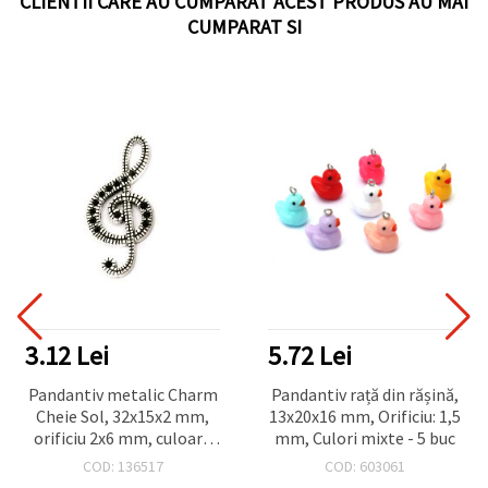
CLIENTII CARE AU CUMPARAT ACEST PRODUS AU MAI
CUMPARAT SI
PRODUSE TO
5.72 Lei
4.68 Lei
m
Pandantiv rață din rășină,
Pandantiv din oțel în
13x20x16 mm, Orificiu: 1,5
formă de stea, 7x8x1 mm,
mm, Culori mixte - 5 buc
orificiu: 1 mm, culoare
argintie - pachet de 20
COD: 603061
COD: 176780
buc.