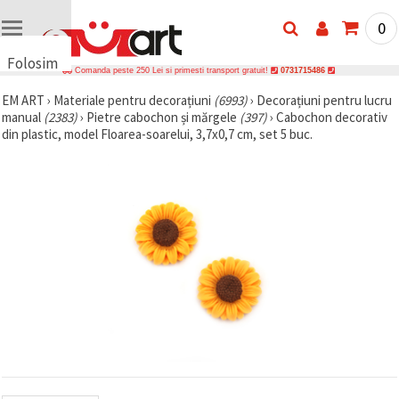
0
Folosim
Comanda peste 250 Lei si primesti transport gratuit!
0731715486
cookie-
EM ART
›
Materiale pentru decorațiuni
(6993)
›
Decorațiuni pentru lucru
uri
manual
(2383)
›
Pietre cabochon și mărgele
(397)
›
Cabochon decorativ
🍪 Folosim
din plastic, model Floarea-soarelui, 3,7x0,7 cm, set 5 buc.
cookie-uri
și
tehnologii
similare
pentru a
asigura
funcționarea
corectă a
site-ului,
pentru a vă
îmbunătăți
experiența
și, cu
acordul
dumneavoastră,
pentru a
analiza
traficul și a
afișa