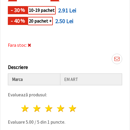
făcând clic
pe butonul
- 30
2.91 Lei
%
10-19 pachet
"Salvați"
- 40
2.50 Lei
%
20 pachet +
Аcceptati
toate!
Setări
Fara stoc:
Descriere
Marca
EM ART
Evaluează produsul:
1 stea
2 stele
3 stele
4 stele
5 stele
Evaluare
5.00
/
5
din
1
puncte.