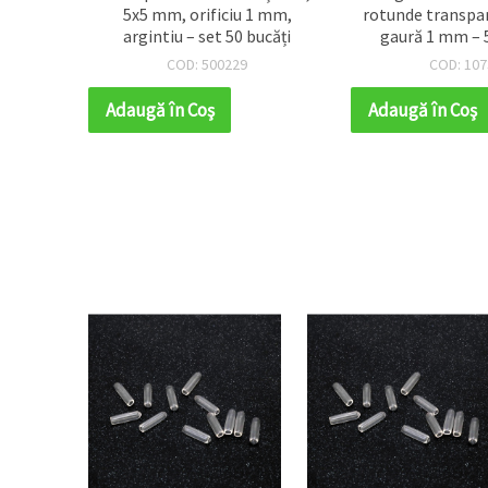
 mm,
5x5 mm, orificiu 1 mm,
rotunde transpa
 (~650
argintiu – set 50 bucăți
gaură 1 mm – 
ii DIY
buc.)
COD: 500229
COD: 107
Adaugă în Coş
Adaugă în Coş