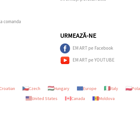
 la comanda
URMEAZĂ-NE
EM ART pe Facebook
EM ART pe YOUTUBE
Croatian
Czech
Hungary
Europe
Italy
Pol
United States
Canada
Moldova