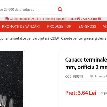
Comanda peste 250 Lei si primesti transport gratuit!
0731715486
PROMOȚII DE VÂNZĂRI
PRODUSE TOP
EN-GROSS
V
onente metalice pentru bijuterii
(1595)
›
Capete pentru șnururi și cleme
Capace terminale 
mm, orificiu 2 mm
Adauga l
COD:
695548
Pret:
3.64 Lei
1-9 p