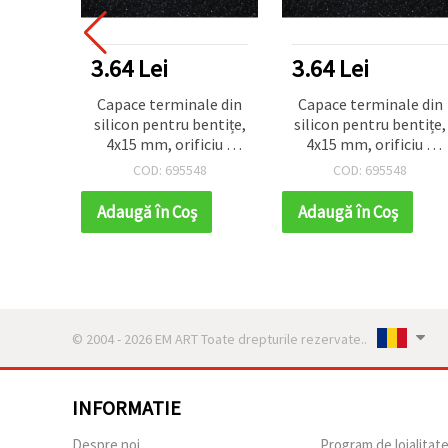
3.64 Lei
3.64 Lei
Capace terminale din
Capace terminale din
silicon pentru bentițe,
silicon pentru bentițe,
4x15 mm, orificiu 2
4x15 mm, orificiu 2
mm - pachet de 20
mm - pachet de 20
COD: 695548
COD: 695548
bucăți
bucăți
Adaugă în Coş
Adaugă în Coş
© 2004 - 2026 EM ART Toate drepturile rezervate..
INFORMATIE
Despre noi
Program de loialitat