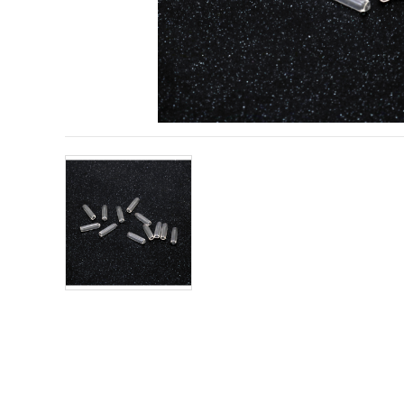
conținut și
reclame
mai
relevante,
inclusiv cu
ajutorul
partenerilor
noștri de
analiză și
marketing.
Puteți fi de
acord să
utilizați
toate
cookie -
urile făcând
clic pe
"acceptati
toate!" Sau
să vă
indicați
preferințele
în setări
selectând
un tip de
cookie -uri
dat și