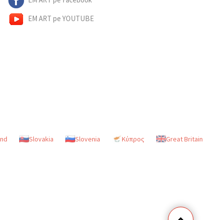
EM ART pe YOUTUBE
and
Slovakia
Slovenia
Κύπρος
Great Britain