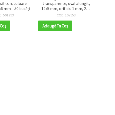
 silicon, culoare
transparente, oval alungit,
ga
x6 mm – 50 bucăți
12x5 mm, orificiu 1 mm, 20 g
trans
(~130 buc.)
D: 501293
COD: 107953
 Coş
Adaugă în Coş
Adaug