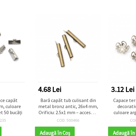
4.68 Lei
3.12 Lei
ce capăt
Bară capăt tub culisant din
Capace ter
m, culoare
metal bronz antic, 26x4 mm,
decorativ
t 50 bucăți
Orificiu: 2.5x1 mm – accesorii
culoare ar
pentru bijuterii DIY, 20 buc
orificiu 
235
COD: 500466
CO
bucăți, idea
coliere, cer
Adaugă în Coş
Adaugă în