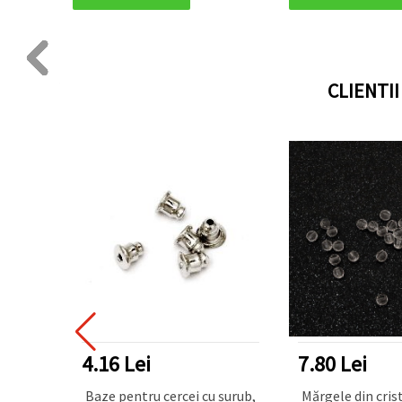
CLIENTI
4.16 Lei
7.80 Lei
al,
Baze pentru cercei cu șurub,
Mărgele din crist