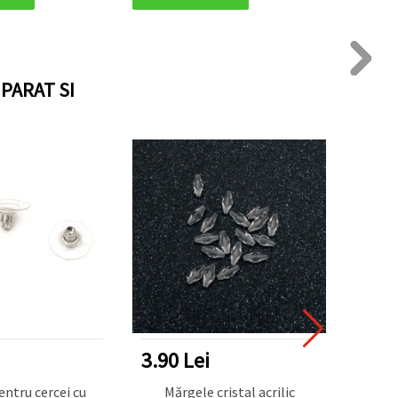
area bijuteriilor
DIY
PARAT SI
3.90 Lei
6.50
pentru cercei cu
Mărgele cristal acrilic
Bila d