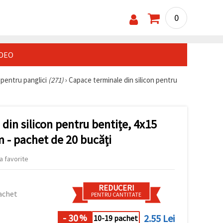
0
IDEO
 pentru panglici
(271)
›
Capace terminale din silicon pentru
din silicon pentru bentițe, 4x15
 - pachet de 20 bucăți
a favorite
REDUCERI
achet
PENTRU CANTITATE
- 30
2.55 Lei
%
10-19 pachet