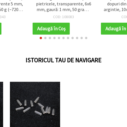
rente 5 mm,
pietricele, transparente, 6x6
dopuri din
50 g (~720
mm, gaură: 1 mm, 50 grame
argintie, 10
(~470 buc.)
343
COD: 108083
CO
Adaugă în Coş
Adaugă în
ISTORICUL TAU DE NAVIGARE