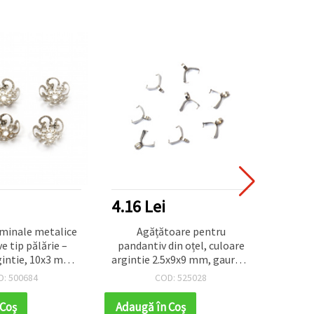
4.16 Lei
3.64
minale metalice
Agățătoare pentru
Cape
e tip pălărie –
pandantiv din oțel, culoare
clemă 
gintie, 10x3 mm,
argintie 2.5x9x9 mm, gaură: 2
6 mm
2 mm, set de 50
mm - 10 buc.
pa
D: 500684
COD: 525028
le pentru brățări,
cei și finisaje în
 Coş
Adaugă în Coş
Adaug