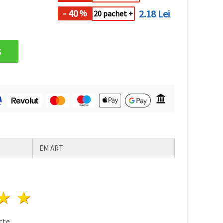
- 40
2.18 Lei
%
20 pachet +
s
EM ART
ele
3 stele
4 stele
5 stele
te.