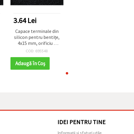
3.64 Lei
Capace terminale din
silicon pentru bentițe,
4x15 mm, orificiu 2
mm - pachet de 20
COD: 695548
bucăți
Adaugă în Coş
IDEI PENTRU TINE
e
Informații și sfaturi utile