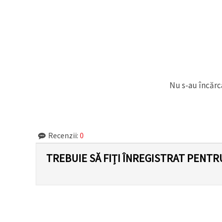
făcând clic
pe butonul
"Salvați"
Аcceptati
toate!
Setări
Nu s-au încărca
Recenzii:
0
TREBUIE SĂ FIȚI ÎNREGISTRAT PENTR