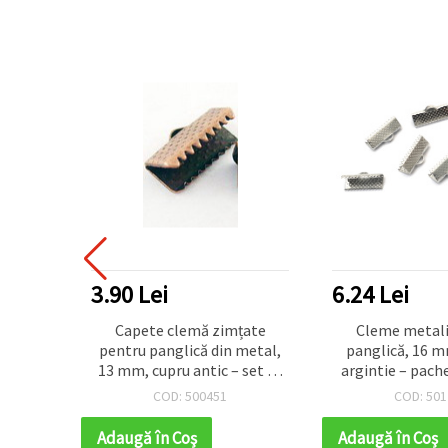
3.90 Lei
6.24 Lei
plastic
Capete clemă zimțate
Cleme metali
 mm,
pentru panglică din metal,
panglică, 16 m
20 buc.
13 mm, cupru antic – set 50
argintie – pache
bucăți
COD: 500451
COD: 501
Adaugă în Coş
Adaugă în Coş