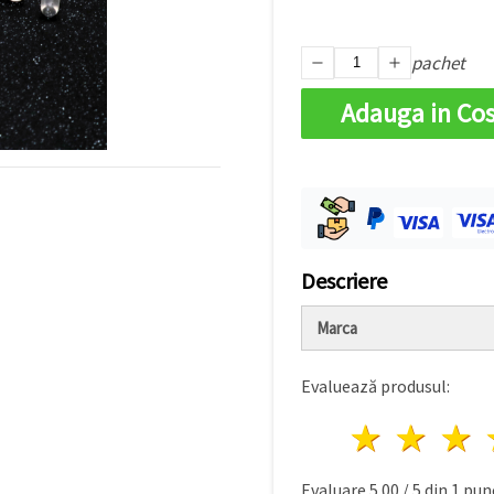
pachet
Adauga in Co
Descriere
Marca
Evaluează produsul:
1 stea
2 st
Evaluare
5.00
/
5
din
1
punc