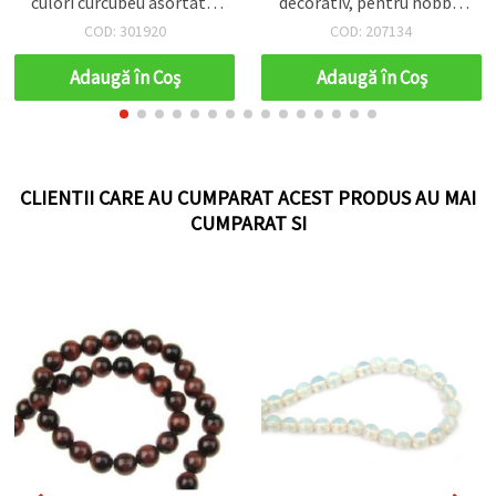
culori curcubeu asortate,
decorativ, pentru hobby,
spate din folie de
DIY și macramé, rolă ~10
COD: 301920
COD: 207134
aluminiu, set 50 bucăți
m
Adaugă în Coş
Adaugă în Coş
CLIENTII CARE AU CUMPARAT ACEST PRODUS AU MAI
CUMPARAT SI