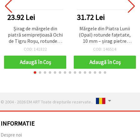
23.92 Lei
31.72 Lei
Șirag de mărgele din
Mărgele din Piatra Lunii
piatră semiprețioasă Ochi
(Opal) rotunde fațetate,
de Tigru Roșu, rotunde, 6
10 mm – șirag pietre
mm, ~68 buc, pentru
semiprețioase, aprox. 37
COD: 141822
COD: 146514
bijuterii handmade
buc., pentru bijuterii
handmade, brățări, coliere
Adaugă în Coş
Adaugă în Coş
și proiecte DIY
© 2004 - 2026 EM ART Toate drepturile rezervate..
INFORMATIE
Despre noi