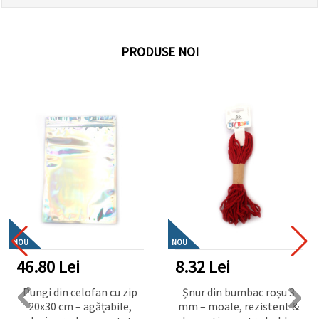
PRODUSE NOI
NOU
NOU
46.80 Lei
8.32 Lei
Pungi din celofan cu zip
Șnur din bumbac roșu 3
20x30 cm – agățabile,
mm – moale, rezistent &