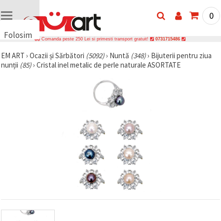
0
Folosim
Comanda peste 250 Lei si primesti transport gratuit!
0731715486
cookie-
EM ART
›
Ocazii și Sărbători
(5092)
›
Nuntă
(348)
›
Bijuterii pentru ziua
uri
nunții
(85)
›
Cristal inel metalic de perle naturale ASORTATE
🍪 Folosim
cookie-uri
și
tehnologii
similare
pentru a
asigura
funcționarea
corectă a
site-ului,
pentru a vă
îmbunătăți
experiența
și, cu
acordul
dumneavoastră,
pentru a
analiza
traficul și a
afișa