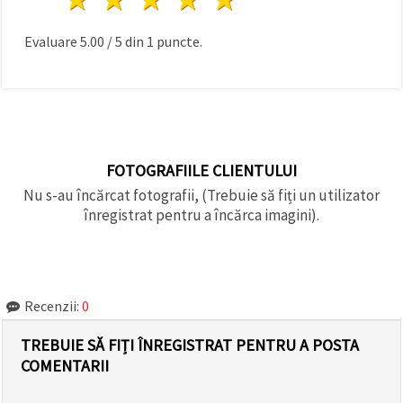
făcând clic
pe butonul
"Salvați"
Evaluare
5.00
/
5
din
1
puncte.
Аcceptati
toate!
Setări
FOTOGRAFIILE CLIENTULUI
Nu s-au încărcat fotografii, (Trebuie să fiți un utilizator
înregistrat pentru a încărca imagini).
Recenzii:
0
TREBUIE SĂ FIȚI ÎNREGISTRAT PENTRU A POSTA
COMENTARII