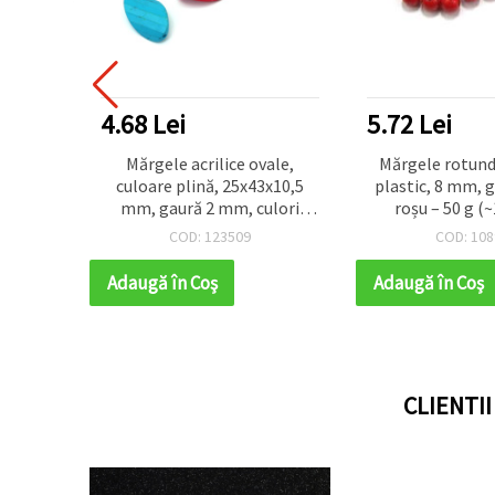
4.68 Lei
5.72 Lei
e, mov,
Mărgele acrilice ovale,
Mărgele rotund
, 50 g
culoare plină, 25x43x10,5
plastic, 8 mm, 
juterii,
mm, gaură 2 mm, culori
roșu – 50 g (~
orațiuni
mixte - 50 g (7 buc)
COD: 123509
COD: 108
Adaugă în Coş
Adaugă în Coş
CLIENTI