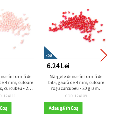
NOU
NOU
6.24 Lei
6.24
nse în formă de
Mărgele dense în formă de
Mărge
 de 4 mm, culoare
bilă, gaură de 4 mm, culoare
bilă, 
s, curcubeu - 20
roșu curcubeu - 20 grame
alb cu
~700 bucăți
~700 bucăți
D: 124111
COD: 124109
 Coş
Adaugă în Coş
Adaug