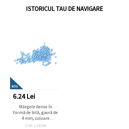
ISTORICUL TAU DE NAVIGARE
NOU
6.24 Lei
Mărgele dense în
e
formă de bilă, gaură de
4 mm, culoare
albastru deschis
COD: 124108