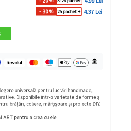
- 20
4.99 Lei
%
5-24 pachet
- 30
4.37 Lei
%
25 pachet +
s
legere universală pentru lucrări handmade,
corative. Disponibile într-o varietate de forme și
ntru brățări, coliere, mărțișoare și proiecte DIY.
EM ART pentru a crea cu ele: