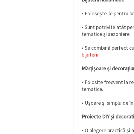
• Folosește-le pentru brăț
• Sunt potrivite atât pen
tematice și sezoniere.
• Se combină perfect cu
bijuterii
.
Mărțișoare și decorațiun
• Folosite frecvent la r
tematice.
• Ușoare și simplu de înș
Proiecte DIY și decorat
• O alegere practică și