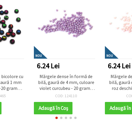
NOU
NOU
6.24 Lei
6.24 Lei
 bicolore cu
Mărgele dense în formă de
Mărgele de
gaură 1 mm
bilă, gaură de 4 mm, culoare
bilă, gaură
 -20 grame
violet curcubeu - 20 grame
roz deschi
căți
~700 bucăți
grame 
465
COD: 124110
CO
Adaugă în Coş
Adaugă în