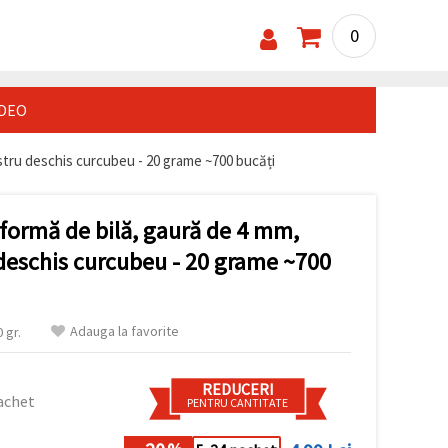
0
IDEO
stru deschis curcubeu - 20 grame ~700 bucăți
 formă de bilă, gaură de 4 mm,
 deschis curcubeu - 20 grame ~700
Adauga la favorite
 gr.
REDUCERI
achet
PENTRU CANTITATE