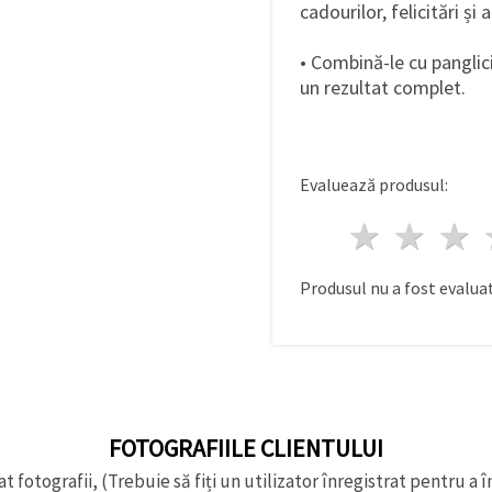
cadourilor, felicitări și
• Combină-le cu panglic
un rezultat complet.
Evaluează produsul:
1 stea
2 st
Produsul nu a fost evaluat
FOTOGRAFIILE CLIENTULUI
t fotografii, (Trebuie să fiți un utilizator înregistrat pentru a î