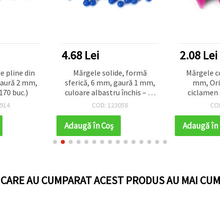
4.68 Lei
2.08 Lei
e pline din
Mărgele solide, formă
Mărgele c
gaură 2 mm,
sferică, 6 mm, gaură 1 mm,
mm, Orif
170 buc.)
culoare albastru închis – 20
ciclamen 
grame, ~190 bucăți
914
COD: 123058
CO
Adaugă în Coş
Adaugă în
I CARE AU CUMPARAT ACEST PRODUS AU MAI CUM