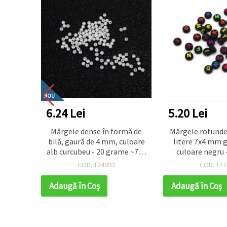
NOU
6.24 Lei
5.20 Lei
rmă de
Mărgele dense în formă de
Mărgele rotunde
culoare
bilă, gaură de 4 mm, culoare
litere 7x4 mm 
grame
alb curcubeu - 20 grame ~700
culoare negru
bucăți
~140 bu
COD: 124093
COD: 117
Adaugă în Coş
Adaugă în Coş