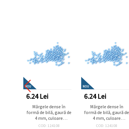
NOU
NOU
6.24 Lei
6.24 Lei
Mărgele dense în
Mărgele dense în
formă de bilă, gaură de
formă de bilă, gaură d
4 mm, culoare
4 mm, culoare
albastru deschis
albastru deschis
COD: 124108
COD: 124108