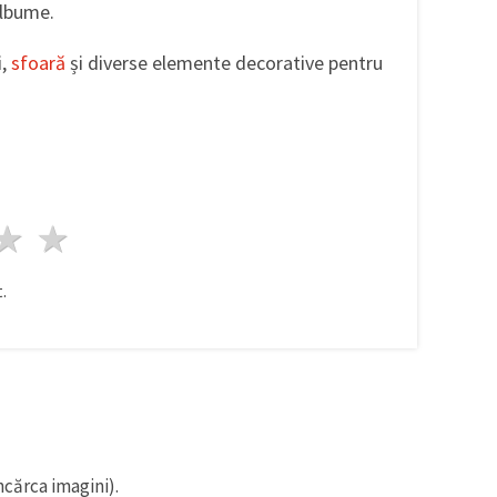
 albume.
i,
sfoară
și diverse elemente decorative pentru
ele
3 stele
4 stele
5 stele
.
ncărca imagini).