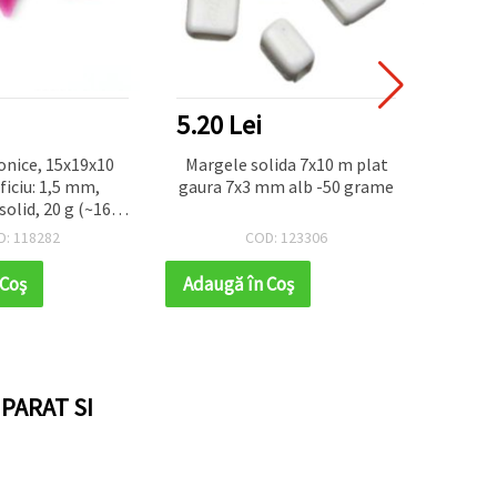
5.20 Lei
3.64
onice, 15x19x10
Margele solida 7x10 m plat
Mărgele
iciu: 1,5 mm,
gaura 7x3 mm alb -50 grame
14x4 m
solid, 20 g (~16
curcu
buc.)
D: 118282
COD: 123306
 Coş
Adaugă în Coş
Adaug
PARAT SI