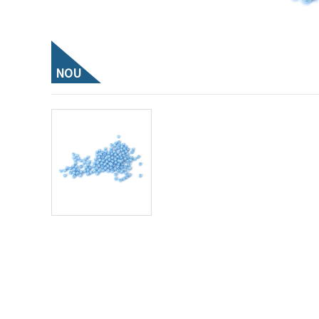
conținut și
reclame
mai
relevante,
inclusiv cu
ajutorul
NOU
partenerilor
noștri de
analiză și
marketing.
Puteți fi de
acord să
utilizați
toate
cookie -
urile făcând
clic pe
"acceptati
toate!" Sau
să vă
indicați
preferințele
în setări
selectând
un tip de
cookie -uri
dat și