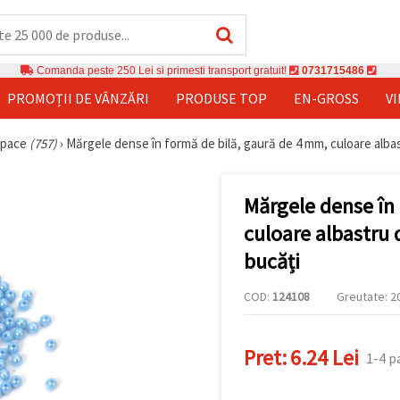
Comanda peste 250 Lei si primesti transport gratuit!
0731715486
PROMOȚII DE VÂNZĂRI
PRODUSE TOP
EN-GROSS
V
opace
(757)
›
Mărgele dense în formă de bilă, gaură de 4 mm, culoare alba
Mărgele dense în
culoare albastru
bucăți
COD:
124108
Greutate: 20
Pret:
6.24 Lei
1-4 p