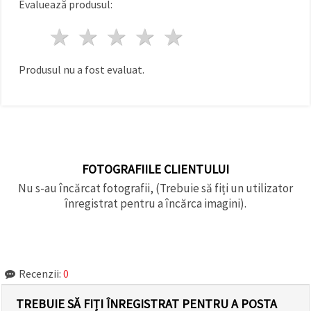
Evaluează produsul:
făcând clic
pe butonul
"Salvați"
1 stea
2 stele
3 stele
4 stele
5 stele
Аcceptati
Produsul nu a fost evaluat.
toate!
Setări
FOTOGRAFIILE CLIENTULUI
Nu s-au încărcat fotografii, (Trebuie să fiți un utilizator
înregistrat pentru a încărca imagini).
Recenzii:
0
TREBUIE SĂ FIȚI ÎNREGISTRAT PENTRU A POSTA