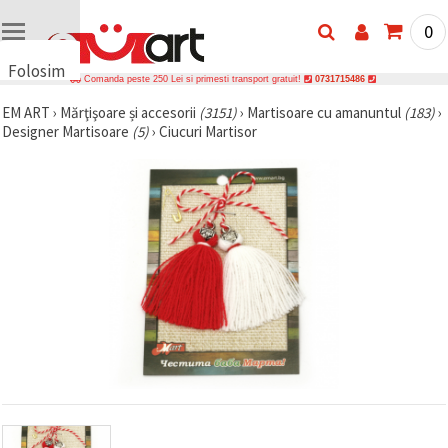
0
Folosim
Comanda peste 250 Lei si primesti transport gratuit!
0731715486
cookie-
EM ART
›
Mărţişoare și accesorii
(3151)
›
Martisoare cu amanuntul
(183)
›
uri
Designer Martisoare
(5)
›
Ciucuri Martisor
🍪 Folosim
cookie-uri
și
tehnologii
similare
pentru a
asigura
funcționarea
corectă a
site-ului,
pentru a vă
îmbunătăți
experiența
și, cu
acordul
dumneavoastră,
pentru a
analiza
traficul și a
afișa